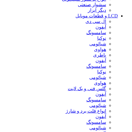
سشوار صنعتی
دیگر ابزار
LCD و قطعات موبایل
ال سی دی
آیفون
سامسونگ
نوکیا
شیائومی
هواوی
باطری
آیفون
سامسونگ
نوکیا
شیائومی
هواوی
گلس فنی و بک لایت
آیفون
سامسونگ
شیائومی
انواع فلت برد و شارژ
آیفون
سامسونگ
شیائومی