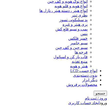
انواع نوک هویه و کف چین
انواع هویه و قلم هویه
انواع هیتر ، دسته هیتر ، نازل ها
بطری تینر
پد سیلیکونی نسوز
پری هیتر و غیره
پمپ و سیم قلع کش
پنس
خمیر فلکس
سیم جامپر
سیم چین و کف چین
فرچه ها
قاب باز کن و اسپاتول
منبع تغذیه
هیتر و هویه
انواع چسب LCD
بدون دسته‌بندی
دیگر ابزار
محصولات پرفروش
جستجو
ورود / ثبت نام
ورود
ایجاد حساب کاربری