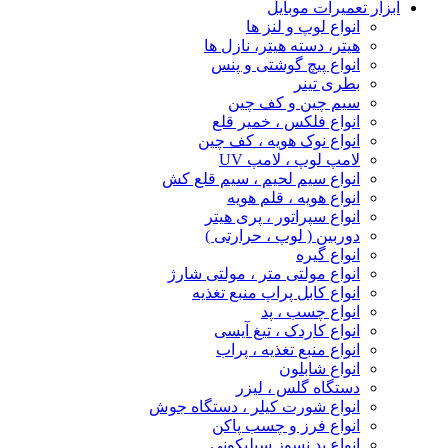
ابزار تعمیرات موبایل
انواع لوپ و لنز ها
هیتر، دسته هیتر، نازل ها
انواع پیچ‌ گوشتی و پنس
بطری تینر
سیم چین و کف چین
انواع فلکس ، خمیر قلع
انواع نوک هویه ، کف چین
لامپ لوپ ، لامپ UV
انواع سیم لحیم ، سیم قلع کش
انواع هویه ، قلم هویه
انواع سپراتور ، پری هیتر
دوربین ( لوپ ، حرارتی )
انواع گیره
انواع مولتی متر ، مولتی شارژ
انواع کابل پراپ منبع تغذیه
انواع چسب ، پد
انواع کاردک ، تیغ آیسی
انواع منبع تغذیه ، پراب
انواع شابلون
دستگاه گلس ، لیزر
انواع شورت کیلر ، دستگاه جوش
انواع فرز و چسب پاکن
انواع پد نسوز سیلیکونی