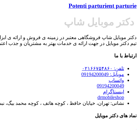
Potenti parturient parturie
دکتر موبایل شاپ
دکتر موبایل شاپ فروشگاهی معتبر در زمینه ی فروش و ارائه ی ابزار
تیم دکتر موبایل در جهت ارائه ی خدمات بهتر به مشتریان و جذب اعتما
ارتباط با ما
تلفن: ۰۲۱۶۶۷۵۴۸۶۰
موبایل: 09194200049
واتساپ
09194200049
اینستاگرام
drmobileshop
نشانی: تهران، خیابان حافظ ، کوچه هاتف ، کوچه محمد بیگ، نبش زرنگین
نماد های دکتر موبایل