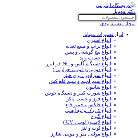
انتخاب دسته بندی
ابزار تعمیرات موبایل
انواع اسپری
انواع پراب و منبع تغذیه
انواع پیچ گوشتی و پنس
انواع چسب و پد
انواع دستگاه گلس و CNC و لیزر
انواع دوربین ( لوپ ، حرارتی )
انواع سپراتور ، پری هیتر
انواع سیم لحیم و سیم قلع کش
انواع شابلون
انواع شورت کیلر و دستگاه جوش
انواع فرز و چسب پاکن
انواع فلکس ، خمیر قلع
انواع کاردک و تیغ آیسی
انواع گیره
انواع لامپ ( لوپ ، UV )
انواع لوپ و لنز
انواع مولتی متر و مولتی شارژ