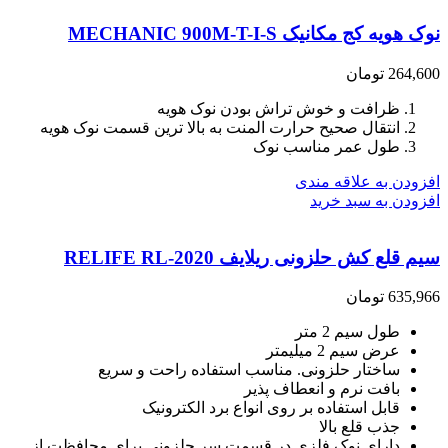
نوک هویه کج مکانیک MECHANIC 900M-T-I-S
264,600
تومان
ظرافت و خوش تراش بودن نوک هویه
انتقال صحیح حرارت المنت به بالا ترین قسمت نوک هویه
طول عمر مناسب نوک
افزودن به علاقه مندی
افزودن به سبد خرید
سیم قلع کش حلزونی ریلایف RELIFE RL-2020
635,966
تومان
طول سیم 2 متر
عرض سیم 2 میلیمتر
ساختار حلزونی. مناسب استفاده راحت و سریع
بافت نرم و انعطاف پذیر
قابل استفاده بر روی انواع برد الکترونیک
جذب قلع بالا
دارای نوک فلزی در قسمت سر حلزونی برای محافظت از