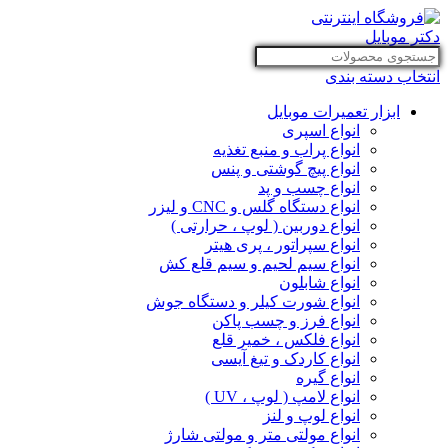
انتخاب دسته بندی
ابزار تعمیرات موبایل
انواع اسپری
انواع پراب و منبع تغذیه
انواع پیچ گوشتی و پنس
انواع چسب و پد
انواع دستگاه گلس و CNC و لیزر
انواع دوربین ( لوپ ، حرارتی )
انواع سپراتور ، پری هیتر
انواع سیم لحیم و سیم قلع کش
انواع شابلون
انواع شورت کیلر و دستگاه جوش
انواع فرز و چسب پاکن
انواع فلکس ، خمیر قلع
انواع کاردک و تیغ آیسی
انواع گیره
انواع لامپ ( لوپ ، UV )
انواع لوپ و لنز
انواع مولتی متر و مولتی شارژ