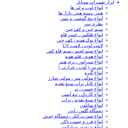
ابزار تعمیرات موبایل
انواع لوپ و لنز ها
هیتر، دسته هیتر، نازل ها
انواع پیچ‌ گوشتی و پنس
بطری تینر
سیم چین و کف چین
انواع فلکس ، خمیر قلع
انواع نوک هویه ، کف چین
لامپ لوپ ، لامپ UV
انواع سیم لحیم ، سیم قلع کش
انواع هویه ، قلم هویه
انواع سپراتور ، پری هیتر
دوربین ( لوپ ، حرارتی )
انواع گیره
انواع مولتی متر ، مولتی شارژ
انواع کابل پراپ منبع تغذیه
انواع چسب ، پد
انواع کاردک ، تیغ آیسی
انواع منبع تغذیه ، پراب
انواع شابلون
دستگاه گلس ، لیزر
انواع شورت کیلر ، دستگاه جوش
انواع فرز و چسب پاکن
انواع پد نسوز سیلیکونی