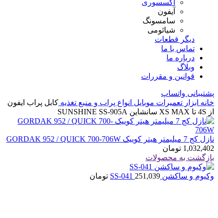
اکسسوری
آیفون
سامسونگ
شیائومی
دیگر قطعات
تماس با ما
درباره ما
وبلاگ
قوانین و مقررات
پشتیبانی واتساپ
خانه
ابزار تعمیرات موبایل
انواع پراب و منبع تغذیه
کابل پراب ایفون
از 4S تا XS MAX سانشاین SUNSHINE SS-905A
نازل کج 7 میلیمتر هیتر کوییک GORDAK 952 / QUICK 700-706W
1,032,402
تومان
بازگشت به محصولات
وکیوم و ساکشن SS-041
251,039
تومان