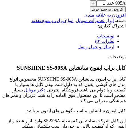
905A عدد
افزودن به سبد خرید
افزودن به علاقه مندی
دسته:
ابزار تعمیرات موبایل
,
انواع پراب و منبع تغذیه
اشتراک گذاری:
توضیحات
نظرات (0)
ارسال و حمل و نقل
توضیحات
کابل پراب ایفون سانشاین SUNSHINE SS-905A
کابل پراب ایفون سانشاین SUNSHNE SS-905A مخصوص انواع
مدل های گوشی ایفون که به دلیل فلت بودن کابل ها بسیار با
کیفیت و با دوام می باشد.فروشگاه اینترنتی
دکتر موبایل
بسیار
مفتخر است تا این محصول فوق العاده را به شما عزیزان و همراهان
همیشگی معرفی می کند.
کابل ایفون سانشاین مناسب گوشی های آیفون میباشد.
این کابل شرکت سانشاین که به نام SS-905A وارد بازار شده و از
ایفون که از کیفیت بالایی بر خوردار است پشتیبانی میکند.