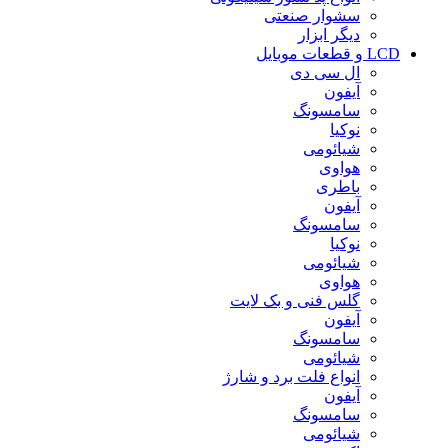
سشوار صنعتی
دیگر ابزار
LCD و قطعات موبایل
ال سی دی
آیفون
سامسونگ
نوکیا
شیائومی
هواوی
باطری
آیفون
سامسونگ
نوکیا
شیائومی
هواوی
گلس فنی و بک لایت
آیفون
سامسونگ
شیائومی
انواع فلت برد و شارژ
آیفون
سامسونگ
شیائومی