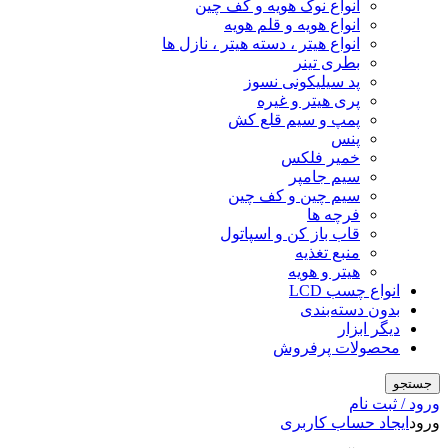
انواع نوک هویه و کف چین
انواع هویه و قلم هویه
انواع هیتر ، دسته هیتر ، نازل ها
بطری تینر
پد سیلیکونی نسوز
پری هیتر و غیره
پمپ و سیم قلع کش
پنس
خمیر فلکس
سیم جامپر
سیم چین و کف چین
فرچه ها
قاب باز کن و اسپاتول
منبع تغذیه
هیتر و هویه
انواع چسب LCD
بدون دسته‌بندی
دیگر ابزار
محصولات پرفروش
جستجو
ورود / ثبت نام
ورود
ایجاد حساب کاربری