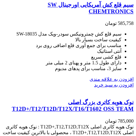
سیم قلع کش آمریکایی اورجینال SW
CHEMTRONICS
585,758
تومان
سیم قلع کش چمترونیکس سودر-ویک مدل SW-18035
کیفیت ساخت بسیار بالا
مناسب برای جمع آوری قلع اضافی روی برد
آنتی استاتیک
قلع کشی سریع
دارای طول 1.5 متر و پهنای 2 میلی متر
سایز 3، مناسب برای پدهای مدیوم
افزودن به علاقه مندی
افزودن به سبد خرید
نوک هویه کاتری بزرگ اصلی
T12D+/T12/T12D/T12X/T16/T1602 OSS TEAM
785,000
تومان
نوک هویه کاتری اصلی T12D+,T12,T12D,T12X : نوک هویه کاتری
اصلی T12D+,T12,T12D,T12X ، محصولی با بالاترین کیفیت ساخت