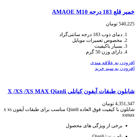
خمیر قلع 183 درجه AMAOE M10
540,225
تومان
دمای ذوب 183 درجه سانتی‌گراد
مخصوص تعمیرات موبایل
بسیار باکیفیت
دارای وزن 50 گرم
افزودن به علاقه مندی
افزودن به سبد خرید
شابلون طبقات آیفون کیانلی X /XS /XS MAX Qianli
4,351,347
تومان
شابلون با کیفیت فوق العاده Qianli مناسب برای طبقات آیفون x xs
xsmax
برخی از ویژگی های محصول
نام برند | Qianli