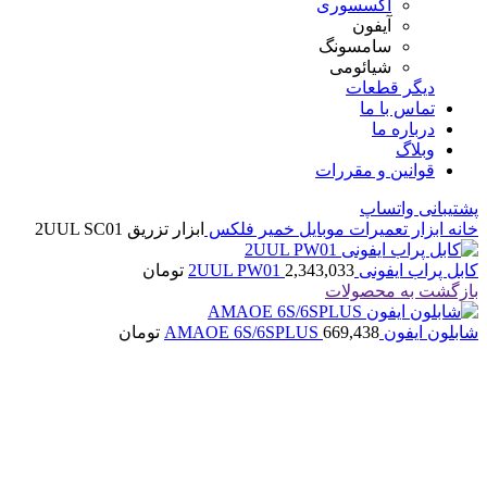
اکسسوری
آیفون
سامسونگ
شیائومی
دیگر قطعات
تماس با ما
درباره ما
وبلاگ
قوانین و مقررات
پشتیبانی واتساپ
خانه
ابزار تعمیرات موبایل
خمیر فلکس
ابزار تزریق 2UUL SC01
کابل پراب ایفونی 2UUL PW01
2,343,033
تومان
بازگشت به محصولات
شابلون ایفون AMAOE 6S/6SPLUS
669,438
تومان
اتمام موجودی
بزرگنمایی تصویر