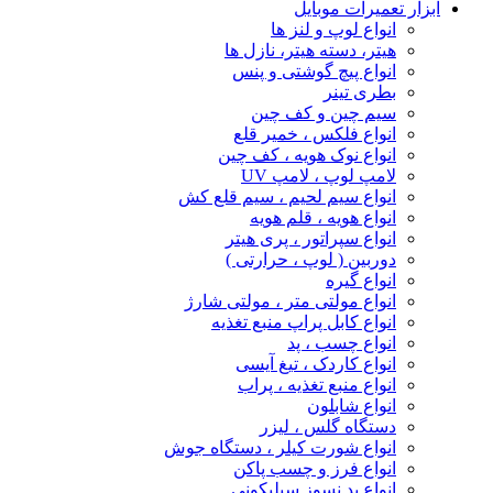
ابزار تعمیرات موبایل
انواع لوپ و لنز ها
هیتر، دسته هیتر، نازل ها
انواع پیچ‌ گوشتی و پنس
بطری تینر
سیم چین و کف چین
انواع فلکس ، خمیر قلع
انواع نوک هویه ، کف چین
لامپ لوپ ، لامپ UV
انواع سیم لحیم ، سیم قلع کش
انواع هویه ، قلم هویه
انواع سپراتور ، پری هیتر
دوربین ( لوپ ، حرارتی )
انواع گیره
انواع مولتی متر ، مولتی شارژ
انواع کابل پراپ منبع تغذیه
انواع چسب ، پد
انواع کاردک ، تیغ آیسی
انواع منبع تغذیه ، پراب
انواع شابلون
دستگاه گلس ، لیزر
انواع شورت کیلر ، دستگاه جوش
انواع فرز و چسب پاکن
انواع پد نسوز سیلیکونی