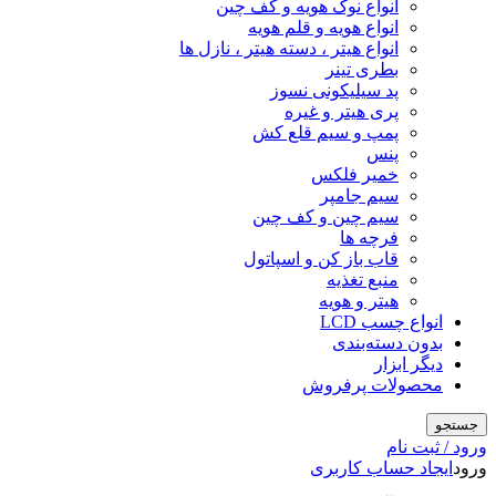
انواع نوک هویه و کف چین
انواع هویه و قلم هویه
انواع هیتر ، دسته هیتر ، نازل ها
بطری تینر
پد سیلیکونی نسوز
پری هیتر و غیره
پمپ و سیم قلع کش
پنس
خمیر فلکس
سیم جامپر
سیم چین و کف چین
فرچه ها
قاب باز کن و اسپاتول
منبع تغذیه
هیتر و هویه
انواع چسب LCD
بدون دسته‌بندی
دیگر ابزار
محصولات پرفروش
جستجو
ورود / ثبت نام
ورود
ایجاد حساب کاربری