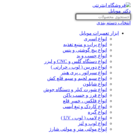
انتخاب دسته بندی
ابزار تعمیرات موبایل
انواع اسپری
انواع پراب و منبع تغذیه
انواع پیچ گوشتی و پنس
انواع چسب و پد
انواع دستگاه گلس و CNC و لیزر
انواع دوربین ( لوپ ، حرارتی )
انواع سپراتور ، پری هیتر
انواع سیم لحیم و سیم قلع کش
انواع شابلون
انواع شورت کیلر و دستگاه جوش
انواع فرز و چسب پاکن
انواع فلکس ، خمیر قلع
انواع کاردک و تیغ آیسی
انواع گیره
انواع لامپ ( لوپ ، UV )
انواع لوپ و لنز
انواع مولتی متر و مولتی شارژ