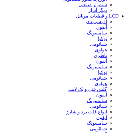
سشوار صنعتی
دیگر ابزار
LCD و قطعات موبایل
ال سی دی
آیفون
سامسونگ
نوکیا
شیائومی
هواوی
باطری
آیفون
سامسونگ
نوکیا
شیائومی
هواوی
گلس فنی و بک لایت
آیفون
سامسونگ
شیائومی
انواع فلت برد و شارژ
آیفون
سامسونگ
شیائومی