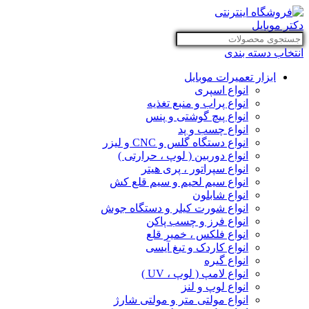
انتخاب دسته بندی
ابزار تعمیرات موبایل
انواع اسپری
انواع پراب و منبع تغذیه
انواع پیچ گوشتی و پنس
انواع چسب و پد
انواع دستگاه گلس و CNC و لیزر
انواع دوربین ( لوپ ، حرارتی )
انواع سپراتور ، پری هیتر
انواع سیم لحیم و سیم قلع کش
انواع شابلون
انواع شورت کیلر و دستگاه جوش
انواع فرز و چسب پاکن
انواع فلکس ، خمیر قلع
انواع کاردک و تیغ آیسی
انواع گیره
انواع لامپ ( لوپ ، UV )
انواع لوپ و لنز
انواع مولتی متر و مولتی شارژ