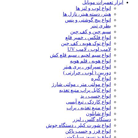
ابزار تعمیرات موبایل
انواع لوپ و لنز ها
هیتر، دسته هیتر، نازل ها
انواع پیچ‌ گوشتی و پنس
بطری تینر
سیم چین و کف چین
انواع فلکس ، خمیر قلع
انواع نوک هویه ، کف چین
لامپ لوپ ، لامپ UV
انواع سیم لحیم ، سیم قلع کش
انواع هویه ، قلم هویه
انواع سپراتور ، پری هیتر
دوربین ( لوپ ، حرارتی )
انواع گیره
انواع مولتی متر ، مولتی شارژ
انواع کابل پراپ منبع تغذیه
انواع چسب ، پد
انواع کاردک ، تیغ آیسی
انواع منبع تغذیه ، پراب
انواع شابلون
دستگاه گلس ، لیزر
انواع شورت کیلر ، دستگاه جوش
انواع فرز و چسب پاکن
انواع پد نسوز سیلیکونی