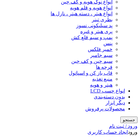
انواع نوک هویه و کف چین
انواع هویه و قلم هویه
انواع هیتر ، دسته هیتر ، نازل ها
بطری تینر
پد سیلیکونی نسوز
پری هیتر و غیره
پمپ و سیم قلع کش
پنس
خمیر فلکس
سیم جامپر
سیم چین و کف چین
فرچه ها
قاب باز کن و اسپاتول
منبع تغذیه
هیتر و هویه
انواع چسب LCD
بدون دسته‌بندی
دیگر ابزار
محصولات پرفروش
جستجو
ورود / ثبت نام
ورود
ایجاد حساب کاربری