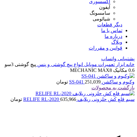
اکسسوری
آیفون
سامسونگ
شیائومی
دیگر قطعات
تماس با ما
درباره ما
وبلاگ
قوانین و مقررات
پشتیبانی واتساپ
خانه
ابزار تعمیرات موبایل
انواع پیچ گوشتی و پنس
پیچ گوشتی 3سو
0.6 مکانیک MECHANIC MAX8
وکیوم و ساکشن SS-041
251,039
تومان
بازگشت به محصولات
سیم قلع کش حلزونی ریلایف RELIFE RL-2020
635,966
تومان
اتمام موجودی
بزرگنمایی تصویر