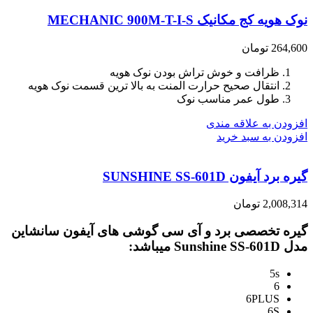
نوک هویه کج مکانیک MECHANIC 900M-T-I-S
264,600
تومان
ظرافت و خوش تراش بودن نوک هویه
انتقال صحیح حرارت المنت به بالا ترین قسمت نوک هویه
طول عمر مناسب نوک
افزودن به علاقه مندی
افزودن به سبد خرید
گیره برد آیفون SUNSHINE SS-601D
2,008,314
تومان
گیره تخصصی برد و آی سی گوشی های آیفون سانشاین
مدل Sunshine SS-601D میباشد:
5s
6
6PLUS
6S