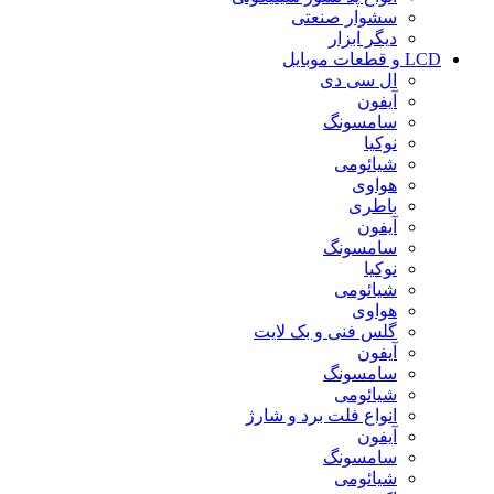
سشوار صنعتی
دیگر ابزار
LCD و قطعات موبایل
ال سی دی
آیفون
سامسونگ
نوکیا
شیائومی
هواوی
باطری
آیفون
سامسونگ
نوکیا
شیائومی
هواوی
گلس فنی و بک لایت
آیفون
سامسونگ
شیائومی
انواع فلت برد و شارژ
آیفون
سامسونگ
شیائومی