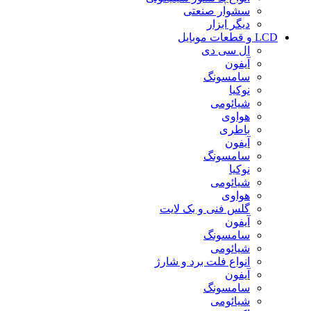
سشوار صنعتی
دیگر ابزار
LCD و قطعات موبایل
ال سی دی
آیفون
سامسونگ
نوکیا
شیائومی
هواوی
باطری
آیفون
سامسونگ
نوکیا
شیائومی
هواوی
گلس فنی و بک لایت
آیفون
سامسونگ
شیائومی
انواع فلت برد و شارژ
آیفون
سامسونگ
شیائومی