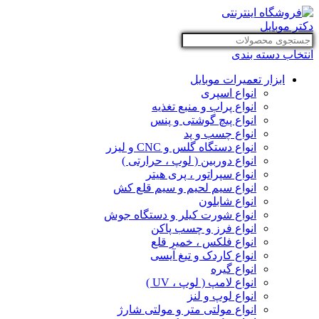
انتخاب دسته بندی
ابزار تعمیرات موبایل
انواع اسپری
انواع پراب و منبع تغذیه
انواع پیچ گوشتی و پنس
انواع چسب و پد
انواع دستگاه گلس و CNC و لیزر
انواع دوربین ( لوپ ، حرارتی )
انواع سپراتور ، پری هیتر
انواع سیم لحیم و سیم قلع کش
انواع شابلون
انواع شورت کیلر و دستگاه جوش
انواع فرز و چسب پاکن
انواع فلکس ، خمیر قلع
انواع کاردک و تیغ آیسی
انواع گیره
انواع لامپ ( لوپ ، UV )
انواع لوپ و لنز
انواع مولتی متر و مولتی شارژ