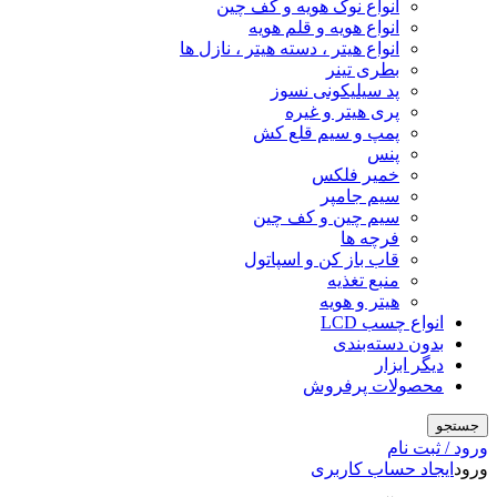
انواع نوک هویه و کف چین
انواع هویه و قلم هویه
انواع هیتر ، دسته هیتر ، نازل ها
بطری تینر
پد سیلیکونی نسوز
پری هیتر و غیره
پمپ و سیم قلع کش
پنس
خمیر فلکس
سیم جامپر
سیم چین و کف چین
فرچه ها
قاب باز کن و اسپاتول
منبع تغذیه
هیتر و هویه
انواع چسب LCD
بدون دسته‌بندی
دیگر ابزار
محصولات پرفروش
جستجو
ورود / ثبت نام
ورود
ایجاد حساب کاربری