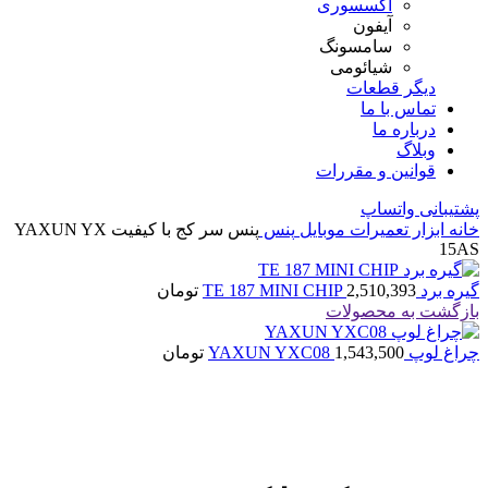
اکسسوری
آیفون
سامسونگ
شیائومی
دیگر قطعات
تماس با ما
درباره ما
وبلاگ
قوانین و مقررات
پشتیبانی واتساپ
خانه
ابزار تعمیرات موبایل
پنس
پنس سر کج با کیفیت YAXUN YX
15AS
گیره برد TE 187 MINI CHIP
2,510,393
تومان
بازگشت به محصولات
چراغ لوپ YAXUN YXC08
1,543,500
تومان
اتمام موجودی
بزرگنمایی تصویر