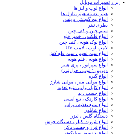
ابزار تعمیرات موبایل
انواع لوپ و لنز ها
هیتر، دسته هیتر، نازل ها
انواع پیچ‌ گوشتی و پنس
بطری تینر
سیم چین و کف چین
انواع فلکس ، خمیر قلع
انواع نوک هویه ، کف چین
لامپ لوپ ، لامپ UV
انواع سیم لحیم ، سیم قلع کش
انواع هویه ، قلم هویه
انواع سپراتور ، پری هیتر
دوربین ( لوپ ، حرارتی )
انواع گیره
انواع مولتی متر ، مولتی شارژ
انواع کابل پراپ منبع تغذیه
انواع چسب ، پد
انواع کاردک ، تیغ آیسی
انواع منبع تغذیه ، پراب
انواع شابلون
دستگاه گلس ، لیزر
انواع شورت کیلر ، دستگاه جوش
انواع فرز و چسب پاکن
انواع پد نسوز سیلیکونی