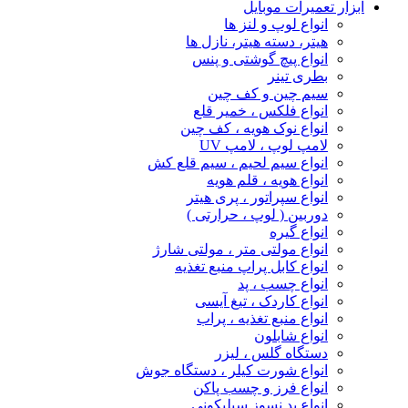
ابزار تعمیرات موبایل
انواع لوپ و لنز ها
هیتر، دسته هیتر، نازل ها
انواع پیچ‌ گوشتی و پنس
بطری تینر
سیم چین و کف چین
انواع فلکس ، خمیر قلع
انواع نوک هویه ، کف چین
لامپ لوپ ، لامپ UV
انواع سیم لحیم ، سیم قلع کش
انواع هویه ، قلم هویه
انواع سپراتور ، پری هیتر
دوربین ( لوپ ، حرارتی )
انواع گیره
انواع مولتی متر ، مولتی شارژ
انواع کابل پراپ منبع تغذیه
انواع چسب ، پد
انواع کاردک ، تیغ آیسی
انواع منبع تغذیه ، پراب
انواع شابلون
دستگاه گلس ، لیزر
انواع شورت کیلر ، دستگاه جوش
انواع فرز و چسب پاکن
انواع پد نسوز سیلیکونی