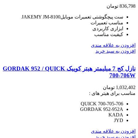
836,798
تومان
ست پیچگوشتی تعمیرات موبایلJAKEMY JM-8100
مناسب تعمیرات
ابزاری کاربردی
کیفیت مناسب
افزودن به علاقه مندی
افزودن به سبد خرید
نازل کج 7 میلیمتر هیتر کوییک GORDAK 952 / QUICK
700-706W
1,032,402
تومان
مناسب برای هیتر های :
QUICK 700-705-706
GORDAK 952-952A
KADA
JYD
افزودن به علاقه مندی
افزودن به سبد خرید