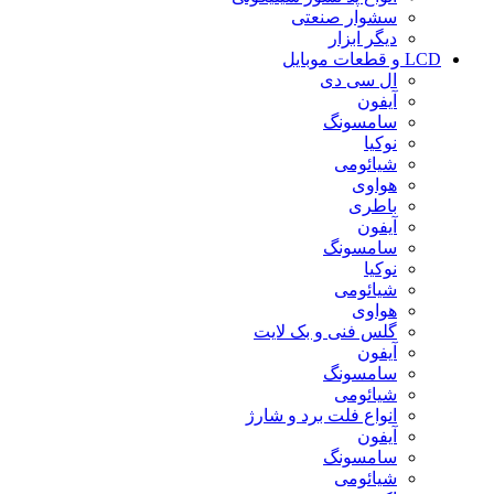
سشوار صنعتی
دیگر ابزار
LCD و قطعات موبایل
ال سی دی
آیفون
سامسونگ
نوکیا
شیائومی
هواوی
باطری
آیفون
سامسونگ
نوکیا
شیائومی
هواوی
گلس فنی و بک لایت
آیفون
سامسونگ
شیائومی
انواع فلت برد و شارژ
آیفون
سامسونگ
شیائومی