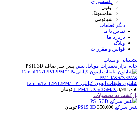
اکسسوری
آیفون
سامسونگ
شیائومی
دیگر قطعات
تماس با ما
درباره ما
وبلاگ
قوانین و مقررات
پشتیبانی واتساپ
خانه
ابزار تعمیرات موبایل
پنس
پنس سر صاف PS11 3D
شابلون طبقات ایفون کیانلی 12mini/12-12P/12PM/11P-
3,984,750
11PM/11/XS/XSM/X
تومان
بازگشت به محصولات
پنس سرکج PS15 3D
350,000
تومان
بزرگنمایی تصویر