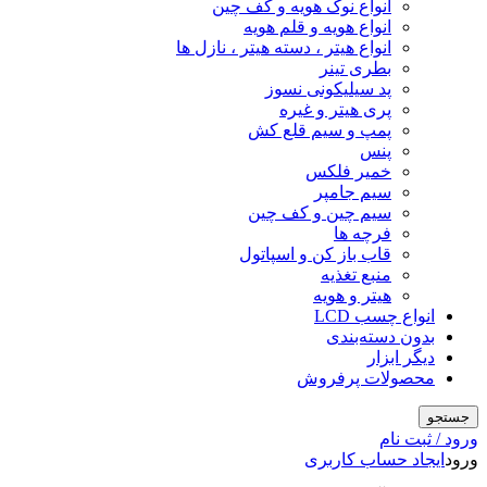
انواع نوک هویه و کف چین
انواع هویه و قلم هویه
انواع هیتر ، دسته هیتر ، نازل ها
بطری تینر
پد سیلیکونی نسوز
پری هیتر و غیره
پمپ و سیم قلع کش
پنس
خمیر فلکس
سیم جامپر
سیم چین و کف چین
فرچه ها
قاب باز کن و اسپاتول
منبع تغذیه
هیتر و هویه
انواع چسب LCD
بدون دسته‌بندی
دیگر ابزار
محصولات پرفروش
جستجو
ورود / ثبت نام
ورود
ایجاد حساب کاربری