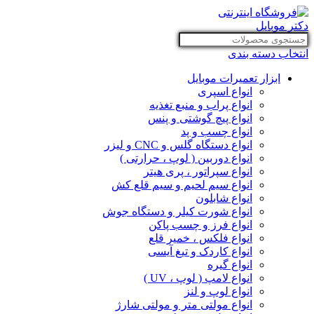
انتخاب دسته بندی
ابزار تعمیرات موبایل
انواع اسپری
انواع پراب و منبع تغذیه
انواع پیچ گوشتی و پنس
انواع چسب و پد
انواع دستگاه گلس و CNC و لیزر
انواع دوربین ( لوپ ، حرارتی )
انواع سپراتور ، پری هیتر
انواع سیم لحیم و سیم قلع کش
انواع شابلون
انواع شورت کیلر و دستگاه جوش
انواع فرز و چسب پاکن
انواع فلکس ، خمیر قلع
انواع کاردک و تیغ آیسی
انواع گیره
انواع لامپ ( لوپ ، UV )
انواع لوپ و لنز
انواع مولتی متر و مولتی شارژ