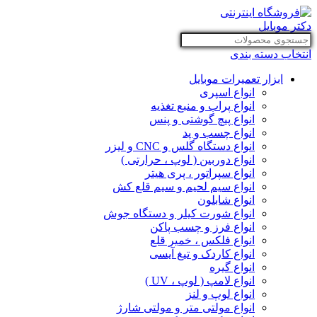
انتخاب دسته بندی
ابزار تعمیرات موبایل
انواع اسپری
انواع پراب و منبع تغذیه
انواع پیچ گوشتی و پنس
انواع چسب و پد
انواع دستگاه گلس و CNC و لیزر
انواع دوربین ( لوپ ، حرارتی )
انواع سپراتور ، پری هیتر
انواع سیم لحیم و سیم قلع کش
انواع شابلون
انواع شورت کیلر و دستگاه جوش
انواع فرز و چسب پاکن
انواع فلکس ، خمیر قلع
انواع کاردک و تیغ آیسی
انواع گیره
انواع لامپ ( لوپ ، UV )
انواع لوپ و لنز
انواع مولتی متر و مولتی شارژ