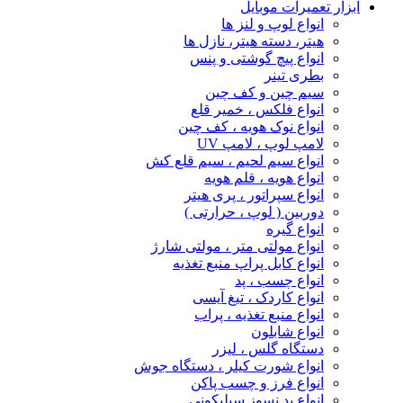
ابزار تعمیرات موبایل
انواع لوپ و لنز ها
هیتر، دسته هیتر، نازل ها
انواع پیچ‌ گوشتی و پنس
بطری تینر
سیم چین و کف چین
انواع فلکس ، خمیر قلع
انواع نوک هویه ، کف چین
لامپ لوپ ، لامپ UV
انواع سیم لحیم ، سیم قلع کش
انواع هویه ، قلم هویه
انواع سپراتور ، پری هیتر
دوربین ( لوپ ، حرارتی )
انواع گیره
انواع مولتی متر ، مولتی شارژ
انواع کابل پراپ منبع تغذیه
انواع چسب ، پد
انواع کاردک ، تیغ آیسی
انواع منبع تغذیه ، پراب
انواع شابلون
دستگاه گلس ، لیزر
انواع شورت کیلر ، دستگاه جوش
انواع فرز و چسب پاکن
انواع پد نسوز سیلیکونی