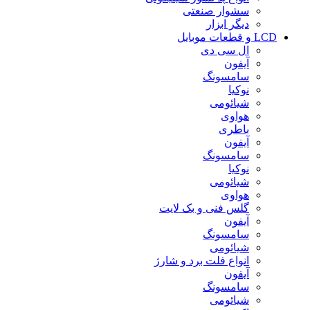
سشوار صنعتی
دیگر ابزار
LCD و قطعات موبایل
ال سی دی
آیفون
سامسونگ
نوکیا
شیائومی
هواوی
باطری
آیفون
سامسونگ
نوکیا
شیائومی
هواوی
گلس فنی و بک لایت
آیفون
سامسونگ
شیائومی
انواع فلت برد و شارژ
آیفون
سامسونگ
شیائومی