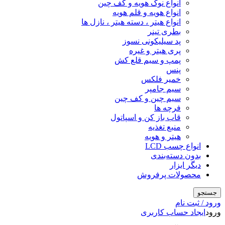
انواع نوک هویه و کف چین
انواع هویه و قلم هویه
انواع هیتر ، دسته هیتر ، نازل ها
بطری تینر
پد سیلیکونی نسوز
پری هیتر و غیره
پمپ و سیم قلع کش
پنس
خمیر فلکس
سیم جامپر
سیم چین و کف چین
فرچه ها
قاب باز کن و اسپاتول
منبع تغذیه
هیتر و هویه
انواع چسب LCD
بدون دسته‌بندی
دیگر ابزار
محصولات پرفروش
جستجو
ورود / ثبت نام
ورود
ایجاد حساب کاربری