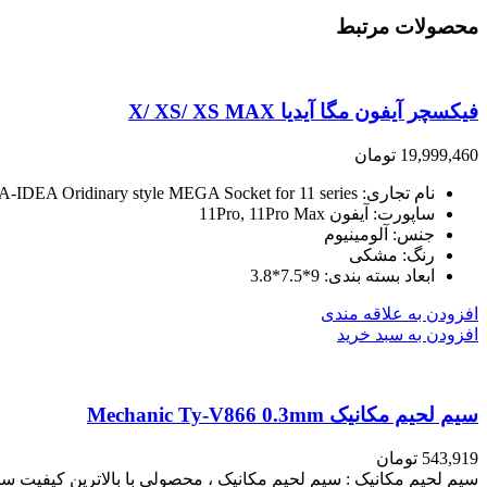
محصولات مرتبط
فیکسچر آیفون مگا آیدیا X/ XS/ XS MAX
19,999,460
تومان
نام تجاری
: MEGA-IDEA
Oridinary style MEGA Socket for 11 series
ساپورت
: آیفون
11Pro, 11Pro Max
جنس
: آلومینیوم
رنگ
: مشکی
ابعاد بسته بندی
: 9*7.5*3.8
افزودن به علاقه مندی
افزودن به سبد خرید
سیم لحیم مکانیک Mechanic Ty-V866 0.3mm
543,919
تومان
سیم لحیم مکانیک : سیم لحیم مکانیک ، محصولی با بالاترین کیفیت س