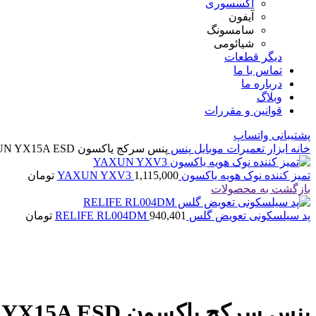
اکسسوری
آیفون
سامسونگ
شیائومی
دیگر قطعات
تماس با ما
درباره ما
وبلاگ
قوانین و مقررات
پشتیبانی واتساپ
خانه
ابزار تعمیرات موبایل
پنس
پنس سرکج یاکسون YAXUN YX15A ESD
تمیز کننده نوک هویه یاکسون YAXUN YXV3
1,115,000
تومان
بازگشت به محصولات
پد سیلسکونی تعویض گلس RELIFE RL004DM
940,401
تومان
اتمام موجودی
بزرگنمایی تصویر
پنس سرکج یاکسون YAXUN YX15A ESD