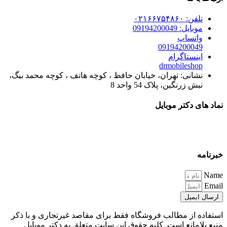
تلفن: ۰۲۱۶۶۷۵۴۸۶۰
موبایل: 09194200049
واتساپ
09194200049
اینستاگرام
drmobileshop
نشانی: تهران، خیابان حافظ ، کوچه هاتف ، کوچه محمد بیگ،
نبش زرنگین، پلاک 54 واحد 8
نماد های دکتر موبایل
خبرنامه
Name
Email
ارسال ایمیل
استفاده از مطالب فروشگاه فقط برای مقاصد غیرتجاری و با ذکر
منبع بلامانع است. کلیه حقوق این سایت متعلق به دکتر موبایل