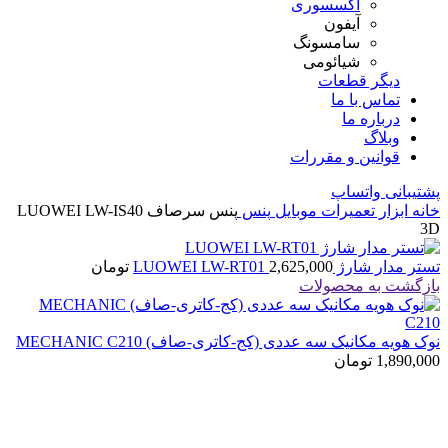
اکسسوری
آیفون
سامسونگ
شیائومی
دیگر قطعات
تماس با ما
درباره ما
وبلاگ
قوانین و مقررات
پشتیبانی واتساپ
خانه
ابزار تعمیرات موبایل
پنس
پنس سرصاف LUOWEI LW-IS40
3D
تستر مدار شارژ LUOWEI LW-RT01
2,625,000
تومان
بازگشت به محصولات
نوک هویه مکانیک سه عددی (کج-کاتری-صاف) MECHANIC C210
1,890,000
تومان