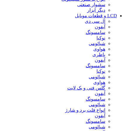
سشوار صنعتی
دیگر ابزار
LCD و قطعات موبایل
ال سی دی
آیفون
سامسونگ
نوکیا
شیائومی
هواوی
باطری
آیفون
سامسونگ
نوکیا
شیائومی
هواوی
گلس فنی و بک لایت
آیفون
سامسونگ
شیائومی
انواع فلت برد و شارژ
آیفون
سامسونگ
شیائومی