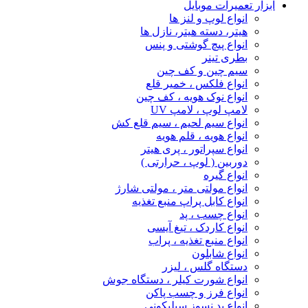
ابزار تعمیرات موبایل
انواع لوپ و لنز ها
هیتر، دسته هیتر، نازل ها
انواع پیچ‌ گوشتی و پنس
بطری تینر
سیم چین و کف چین
انواع فلکس ، خمیر قلع
انواع نوک هویه ، کف چین
لامپ لوپ ، لامپ UV
انواع سیم لحیم ، سیم قلع کش
انواع هویه ، قلم هویه
انواع سپراتور ، پری هیتر
دوربین ( لوپ ، حرارتی )
انواع گیره
انواع مولتی متر ، مولتی شارژ
انواع کابل پراپ منبع تغذیه
انواع چسب ، پد
انواع کاردک ، تیغ آیسی
انواع منبع تغذیه ، پراب
انواع شابلون
دستگاه گلس ، لیزر
انواع شورت کیلر ، دستگاه جوش
انواع فرز و چسب پاکن
انواع پد نسوز سیلیکونی