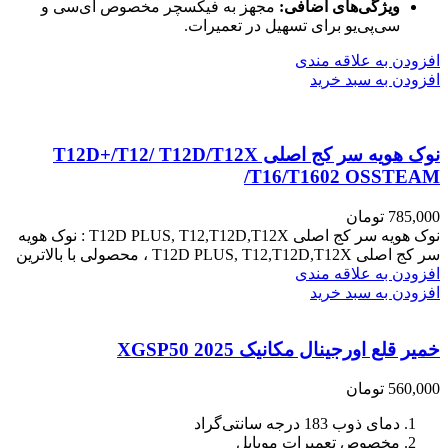
ویژگی‌های اضافی:
مجهز به فیکسچر مخصوص آی‌سی و
سی‌پی‌یو برای تسهیل در تعمیرات.
افزودن به علاقه مندی
افزودن به سبد خرید
نوک هویه سر کج اصلی T12D+/T12/ T12D/T12X
/T16/T1602 OSSTEAM
785,000
تومان
نوک هویه سر کج اصلی T12D PLUS, T12,T12D,T12X : نوک هویه
سر کج اصلی T12D PLUS, T12,T12D,T12X ، محصولی با بالاترین
افزودن به علاقه مندی
افزودن به سبد خرید
خمیر قلع اورجینال مکانیک 2025 XGSP50
560,000
تومان
دمای ذوب 183 درجه سانتی‌گراد
مخصوص تعمیرات موبایل