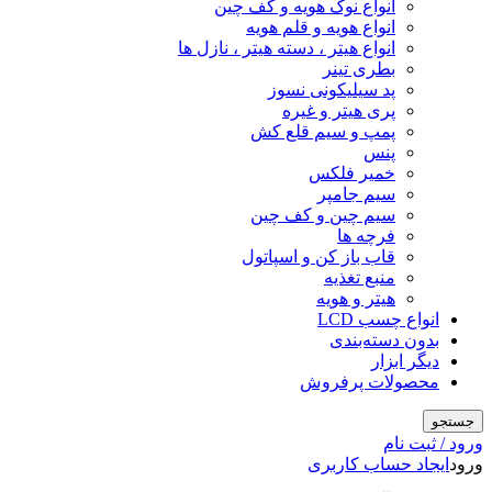
انواع نوک هویه و کف چین
انواع هویه و قلم هویه
انواع هیتر ، دسته هیتر ، نازل ها
بطری تینر
پد سیلیکونی نسوز
پری هیتر و غیره
پمپ و سیم قلع کش
پنس
خمیر فلکس
سیم جامپر
سیم چین و کف چین
فرچه ها
قاب باز کن و اسپاتول
منبع تغذیه
هیتر و هویه
انواع چسب LCD
بدون دسته‌بندی
دیگر ابزار
محصولات پرفروش
جستجو
ورود / ثبت نام
ورود
ایجاد حساب کاربری