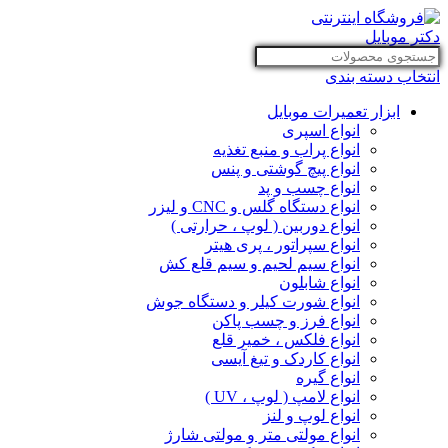
انتخاب دسته بندی
ابزار تعمیرات موبایل
انواع اسپری
انواع پراب و منبع تغذیه
انواع پیچ گوشتی و پنس
انواع چسب و پد
انواع دستگاه گلس و CNC و لیزر
انواع دوربین ( لوپ ، حرارتی )
انواع سپراتور ، پری هیتر
انواع سیم لحیم و سیم قلع کش
انواع شابلون
انواع شورت کیلر و دستگاه جوش
انواع فرز و چسب پاکن
انواع فلکس ، خمیر قلع
انواع کاردک و تیغ آیسی
انواع گیره
انواع لامپ ( لوپ ، UV )
انواع لوپ و لنز
انواع مولتی متر و مولتی شارژ