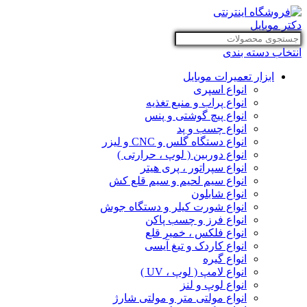
انتخاب دسته بندی
ابزار تعمیرات موبایل
انواع اسپری
انواع پراب و منبع تغذیه
انواع پیچ گوشتی و پنس
انواع چسب و پد
انواع دستگاه گلس و CNC و لیزر
انواع دوربین ( لوپ ، حرارتی )
انواع سپراتور ، پری هیتر
انواع سیم لحیم و سیم قلع کش
انواع شابلون
انواع شورت کیلر و دستگاه جوش
انواع فرز و چسب پاکن
انواع فلکس ، خمیر قلع
انواع کاردک و تیغ آیسی
انواع گیره
انواع لامپ ( لوپ ، UV )
انواع لوپ و لنز
انواع مولتی متر و مولتی شارژ