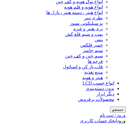
انواع نوک هویه و کف چین
انواع هویه و قلم هویه
انواع هیتر ، دسته هیتر ، نازل ها
بطری تینر
پد سیلیکونی نسوز
پری هیتر و غیره
پمپ و سیم قلع کش
پنس
خمیر فلکس
سیم جامپر
سیم چین و کف چین
فرچه ها
قاب باز کن و اسپاتول
منبع تغذیه
هیتر و هویه
انواع چسب LCD
بدون دسته‌بندی
دیگر ابزار
محصولات پرفروش
جستجو
ورود / ثبت نام
ورود
ایجاد حساب کاربری