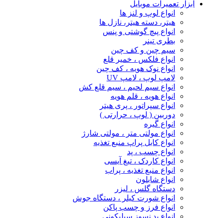
ابزار تعمیرات موبایل
انواع لوپ و لنز ها
هیتر، دسته هیتر، نازل ها
انواع پیچ‌ گوشتی و پنس
بطری تینر
سیم چین و کف چین
انواع فلکس ، خمیر قلع
انواع نوک هویه ، کف چین
لامپ لوپ ، لامپ UV
انواع سیم لحیم ، سیم قلع کش
انواع هویه ، قلم هویه
انواع سپراتور ، پری هیتر
دوربین ( لوپ ، حرارتی )
انواع گیره
انواع مولتی متر ، مولتی شارژ
انواع کابل پراپ منبع تغذیه
انواع چسب ، پد
انواع کاردک ، تیغ آیسی
انواع منبع تغذیه ، پراب
انواع شابلون
دستگاه گلس ، لیزر
انواع شورت کیلر ، دستگاه جوش
انواع فرز و چسب پاکن
انواع پد نسوز سیلیکونی