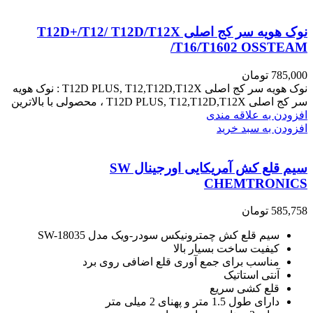
نوک هویه سر کج اصلی T12D+/T12/ T12D/T12X
/T16/T1602 OSSTEAM
785,000
تومان
نوک هویه سر کج اصلی T12D PLUS, T12,T12D,T12X : نوک هویه
سر کج اصلی T12D PLUS, T12,T12D,T12X ، محصولی با بالاترین
افزودن به علاقه مندی
افزودن به سبد خرید
سیم قلع کش آمریکایی اورجینال SW
CHEMTRONICS
585,758
تومان
سیم قلع کش چمترونیکس سودر-ویک مدل SW-18035
کیفیت ساخت بسیار بالا
مناسب برای جمع آوری قلع اضافی روی برد
آنتی استاتیک
قلع کشی سریع
دارای طول 1.5 متر و پهنای 2 میلی متر