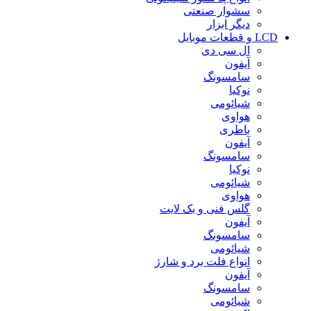
سشوار صنعتی
دیگر ابزار
LCD و قطعات موبایل
ال سی دی
آیفون
سامسونگ
نوکیا
شیائومی
هواوی
باطری
آیفون
سامسونگ
نوکیا
شیائومی
هواوی
گلس فنی و بک لایت
آیفون
سامسونگ
شیائومی
انواع فلت برد و شارژ
آیفون
سامسونگ
شیائومی