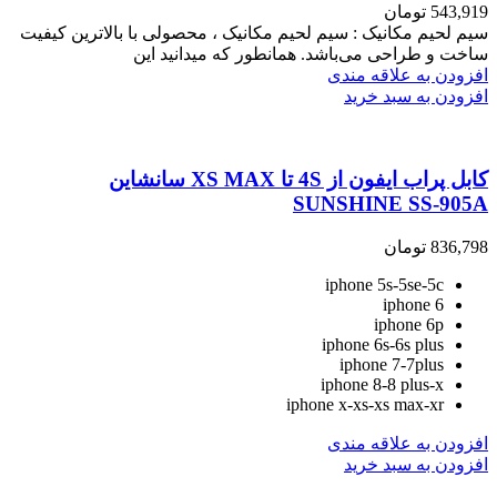
543,919
تومان
سیم لحیم مکانیک : سیم لحیم مکانیک ، محصولی با بالاترین کیفیت
ساخت و طراحی می‌باشد. همانطور که میدانید این
افزودن به علاقه مندی
افزودن به سبد خرید
کابل پراب ایفون از 4S تا XS MAX سانشاین
SUNSHINE SS-905A
836,798
تومان
iphone 5s-5se-5c
iphone 6
iphone 6p
iphone 6s-6s plus
iphone 7-7plus
iphone 8-8 plus-x
iphone x-xs-xs max-xr
افزودن به علاقه مندی
افزودن به سبد خرید