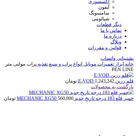
اکسسوری
آیفون
سامسونگ
شیائومی
دیگر قطعات
تماس با ما
درباره ما
وبلاگ
قوانین و مقررات
پشتیبانی واتساپ
خانه
ابزار تعمیرات موبایل
انواع پراب و منبع تغذیه
پراب مولتی متر
PEN LINE
قلم رزین E-VOD
1,243,242
تومان
بازگشت به محصولات
خمیر قلع 183 درجه تاریخ جدید MECHANIC XG50
560,000
تومان
اتمام موجودی
بزرگنمایی تصویر