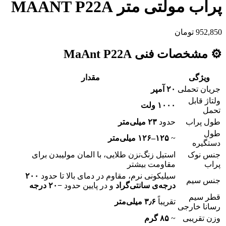
پراب مولتی متر MAANT P22A
952,850
تومان
⚙️ مشخصات فنی MaAnt P22A
ویژگی
مقدار
جریان تحملی
۲۰ آمپر
ولتاژ قابل
۱۰۰۰ ولت
تحمل
طول پراب
حدود
۲۳ میلی‌متر
طول
~
۱۲۵–۱۲۶ میلی‌متر
دستگیره
جنس نوک
استیل زنگ‌نزن طلایی، با المان مولیبدن برای
پراب
مقاومت بیشتر
سیلیکونی نرم، مقاوم در دمای بالا تا حدود
۲۰۰
جنس سیم
درجه‌ی سانتی‌گراد
و در پایین حدود
−۲۰ درجه
قطر سیم
تقریباً
۳٫۶ میلی‌متر
رسانا خارجی
وزن تقریبی
~
۸۵ گرم