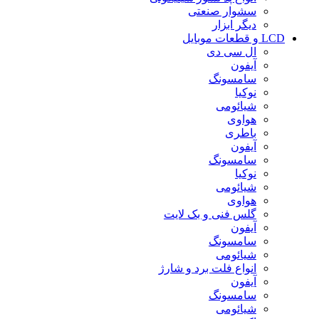
سشوار صنعتی
دیگر ابزار
LCD و قطعات موبایل
ال سی دی
آیفون
سامسونگ
نوکیا
شیائومی
هواوی
باطری
آیفون
سامسونگ
نوکیا
شیائومی
هواوی
گلس فنی و بک لایت
آیفون
سامسونگ
شیائومی
انواع فلت برد و شارژ
آیفون
سامسونگ
شیائومی