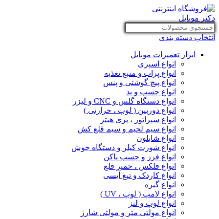
انتخاب دسته بندی
ابزار تعمیرات موبایل
انواع اسپری
انواع پراب و منبع تغذیه
انواع پیچ گوشتی و پنس
انواع چسب و پد
انواع دستگاه گلس و CNC و لیزر
انواع دوربین ( لوپ ، حرارتی )
انواع سپراتور ، پری هیتر
انواع سیم لحیم و سیم قلع کش
انواع شابلون
انواع شورت کیلر و دستگاه جوش
انواع فرز و چسب پاکن
انواع فلکس ، خمیر قلع
انواع کاردک و تیغ آیسی
انواع گیره
انواع لامپ ( لوپ ، UV )
انواع لوپ و لنز
انواع مولتی متر و مولتی شارژ