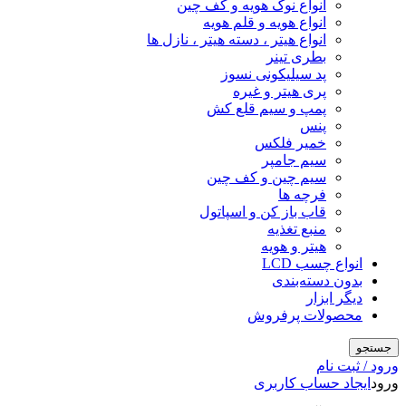
انواع نوک هویه و کف چین
انواع هویه و قلم هویه
انواع هیتر ، دسته هیتر ، نازل ها
بطری تینر
پد سیلیکونی نسوز
پری هیتر و غیره
پمپ و سیم قلع کش
پنس
خمیر فلکس
سیم جامپر
سیم چین و کف چین
فرچه ها
قاب باز کن و اسپاتول
منبع تغذیه
هیتر و هویه
انواع چسب LCD
بدون دسته‌بندی
دیگر ابزار
محصولات پرفروش
جستجو
ورود / ثبت نام
ورود
ایجاد حساب کاربری