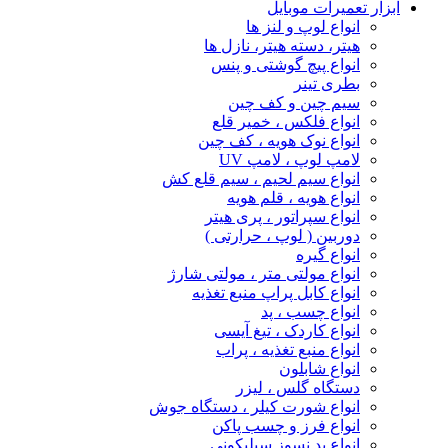
ابزار تعمیرات موبایل
انواع لوپ و لنز ها
هیتر، دسته هیتر، نازل ها
انواع پیچ‌ گوشتی و پنس
بطری تینر
سیم چین و کف چین
انواع فلکس ، خمیر قلع
انواع نوک هویه ، کف چین
لامپ لوپ ، لامپ UV
انواع سیم لحیم ، سیم قلع کش
انواع هویه ، قلم هویه
انواع سپراتور ، پری هیتر
دوربین ( لوپ ، حرارتی )
انواع گیره
انواع مولتی متر ، مولتی شارژ
انواع کابل پراپ منبع تغذیه
انواع چسب ، پد
انواع کاردک ، تیغ آیسی
انواع منبع تغذیه ، پراب
انواع شابلون
دستگاه گلس ، لیزر
انواع شورت کیلر ، دستگاه جوش
انواع فرز و چسب پاکن
انواع پد نسوز سیلیکونی