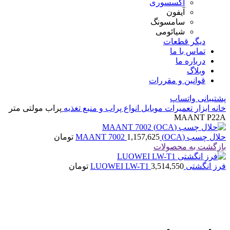
اکسسوری
آیفون
سامسونگ
شیائومی
دیگر قطعات
تماس با ما
درباره ما
وبلاگ
قوانین و مقررات
پشتیبانی واتساپ
خانه
ابزار تعمیرات موبایل
انواع پراب و منبع تغذیه
پراب مولتی متر
MAANT P22A
حلال چسب (OCA) MAANT 7002
1,157,625
تومان
بازگشت به محصولات
فرز انگشتی LUOWEI LW-T1
3,514,550
تومان
اتمام موجودی
بزرگنمایی تصویر