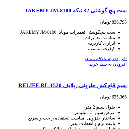
ست پیچ گوشتی 32 تیکه JAKEMY JM-8100
836,798
تومان
ست پیچگوشتی تعمیرات موبایلJAKEMY JM-8100
مناسب تعمیرات
ابزاری کاربردی
کیفیت مناسب
افزودن به علاقه مندی
افزودن به سبد خرید
سیم قلع کش حلزونی ریلایف RELIFE RL-1520
635,966
تومان
طول سیم 2 متر
عرض سیم 1.5میلیمتر
ساختار حلزونی. مناسب استفاده راحت و سریع
بافت نرم و انعطاف پذیر
قابل استفاده بر روی انواع برد الکترونیک