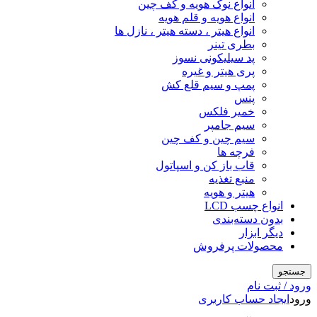
انواع نوک هویه و کف چین
انواع هویه و قلم هویه
انواع هیتر ، دسته هیتر ، نازل ها
بطری تینر
پد سیلیکونی نسوز
پری هیتر و غیره
پمپ و سیم قلع کش
پنس
خمیر فلکس
سیم جامپر
سیم چین و کف چین
فرچه ها
قاب باز کن و اسپاتول
منبع تغذیه
هیتر و هویه
انواع چسب LCD
بدون دسته‌بندی
دیگر ابزار
محصولات پرفروش
جستجو
ورود / ثبت نام
ورود
ایجاد حساب کاربری