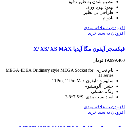
تنظیم شدن به طور دقیق
بهبود بهره وری
طراحی بی نظیر
بادوام
افزودن به علاقه مندی
افزودن به سبد خرید
فیکسچر آیفون مگا آیدیا X/ XS/ XS MAX
19,999,460
تومان
نام تجاری
: MEGA-IDEA
Oridinary style MEGA Socket for
11 series
ساپورت
: آیفون
11Pro, 11Pro Max
جنس
: آلومینیوم
رنگ
: مشکی
ابعاد بسته بندی
: 9*7.5*3.8
افزودن به علاقه مندی
افزودن به سبد خرید