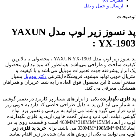
ارسال و حمل و نقل
توضیحات
پد نسوز زیر لوپ مدل YAXUN
YX-1903 :
پد نسوز زیر لوپ مدل YAXUN YX-1903 ، محصولی با بالاترین
کیفیت ساخت و طراحی می‌باشد. همانطور که میدانید این محصول
یک ابزار پیشرفته جهت تعمیرات موبایل می‌باشد و با کیفیت و
متریال خوبی تولید میشود. فروشگاه اینترنتی
دکتر موبایل
بسیار
مفتخر است تا این محصول فوق العاده را به شما عزیزان و همراهان
همیشگی معرفی می کند.
پد فلزی نگهدارنده
یکی از ابزار های بسیار پر کاربرد در تعمیر گوشی
به شمار می آید. این پد به دلیل طراحی خاصی که دارد به خوبی زیر
لوپ قرار می گیرد و شما می توانید به بررسی و تعمیر برد انواع
گوشی، تبلت، لپ تاپ و سایر گجت ها بپردازید. پد فلزی نگهدارنده
لوپ در ابعاد 468MM*318MM*15MM است و قسمت روی پد در
ابعاد 330MM*198MM*4MM می باشد. برای
خرید پد فلزی زیر
لوپ
می توانید به یکی از روش های بیان شده در زیر اقدام نمایید.