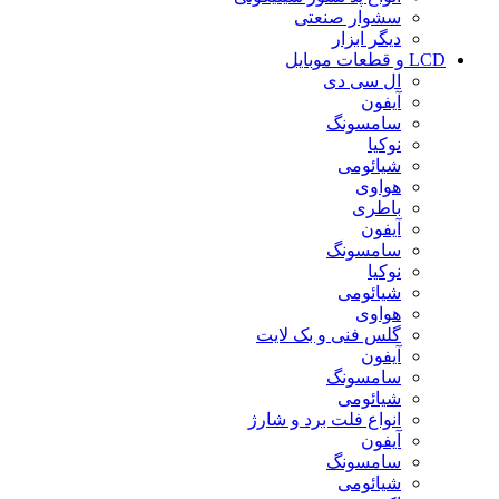
سشوار صنعتی
دیگر ابزار
LCD و قطعات موبایل
ال سی دی
آیفون
سامسونگ
نوکیا
شیائومی
هواوی
باطری
آیفون
سامسونگ
نوکیا
شیائومی
هواوی
گلس فنی و بک لایت
آیفون
سامسونگ
شیائومی
انواع فلت برد و شارژ
آیفون
سامسونگ
شیائومی