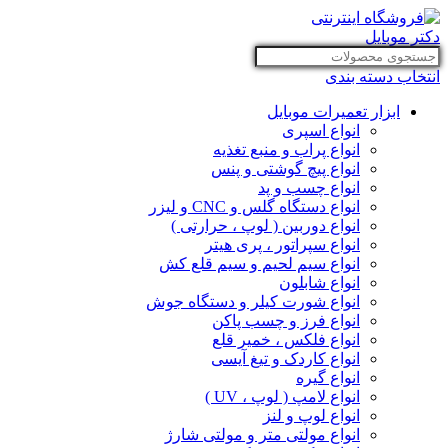
انتخاب دسته بندی
ابزار تعمیرات موبایل
انواع اسپری
انواع پراب و منبع تغذیه
انواع پیچ گوشتی و پنس
انواع چسب و پد
انواع دستگاه گلس و CNC و لیزر
انواع دوربین ( لوپ ، حرارتی )
انواع سپراتور ، پری هیتر
انواع سیم لحیم و سیم قلع کش
انواع شابلون
انواع شورت کیلر و دستگاه جوش
انواع فرز و چسب پاکن
انواع فلکس ، خمیر قلع
انواع کاردک و تیغ آیسی
انواع گیره
انواع لامپ ( لوپ ، UV )
انواع لوپ و لنز
انواع مولتی متر و مولتی شارژ