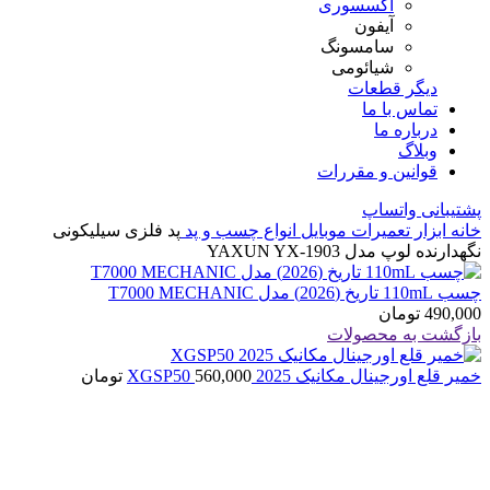
اکسسوری
آیفون
سامسونگ
شیائومی
دیگر قطعات
تماس با ما
درباره ما
وبلاگ
قوانین و مقررات
پشتیبانی واتساپ
خانه
ابزار تعمیرات موبایل
انواع چسب و پد
پد فلزی سیلیکونی
نگهدارنده لوپ مدل YAXUN YX-1903
چسب 110mL تاریخ (2026) مدل T7000 MECHANIC
490,000
تومان
بازگشت به محصولات
خمیر قلع اورجینال مکانیک 2025 XGSP50
560,000
تومان
اتمام موجودی