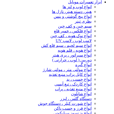
ابزار تعمیرات موبایل
انواع لوپ و لنز ها
هیتر، دسته هیتر، نازل ها
انواع پیچ‌ گوشتی و پنس
بطری تینر
سیم چین و کف چین
انواع فلکس ، خمیر قلع
انواع نوک هویه ، کف چین
لامپ لوپ ، لامپ UV
انواع سیم لحیم ، سیم قلع کش
انواع هویه ، قلم هویه
انواع سپراتور ، پری هیتر
دوربین ( لوپ ، حرارتی )
انواع گیره
انواع مولتی متر ، مولتی شارژ
انواع کابل پراپ منبع تغذیه
انواع چسب ، پد
انواع کاردک ، تیغ آیسی
انواع منبع تغذیه ، پراب
انواع شابلون
دستگاه گلس ، لیزر
انواع شورت کیلر ، دستگاه جوش
انواع فرز و چسب پاکن
انواع پد نسوز سیلیکونی