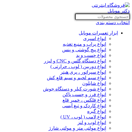
انتخاب دسته بندی
ابزار تعمیرات موبایل
انواع اسپری
انواع پراب و منبع تغذیه
انواع پیچ گوشتی و پنس
انواع چسب و پد
انواع دستگاه گلس و CNC و لیزر
انواع دوربین ( لوپ ، حرارتی )
انواع سپراتور ، پری هیتر
انواع سیم لحیم و سیم قلع کش
انواع شابلون
انواع شورت کیلر و دستگاه جوش
انواع فرز و چسب پاکن
انواع فلکس ، خمیر قلع
انواع کاردک و تیغ آیسی
انواع گیره
انواع لامپ ( لوپ ، UV )
انواع لوپ و لنز
انواع مولتی متر و مولتی شارژ