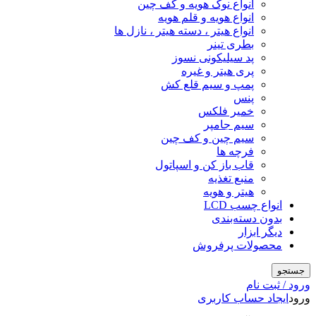
انواع نوک هویه و کف چین
انواع هویه و قلم هویه
انواع هیتر ، دسته هیتر ، نازل ها
بطری تینر
پد سیلیکونی نسوز
پری هیتر و غیره
پمپ و سیم قلع کش
پنس
خمیر فلکس
سیم جامپر
سیم چین و کف چین
فرچه ها
قاب باز کن و اسپاتول
منبع تغذیه
هیتر و هویه
انواع چسب LCD
بدون دسته‌بندی
دیگر ابزار
محصولات پرفروش
جستجو
ورود / ثبت نام
ورود
ایجاد حساب کاربری