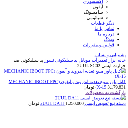
اکسسوری
آیفون
سامسونگ
شیائومی
دیگر قطعات
تماس با ما
درباره ما
وبلاگ
قوانین و مقررات
پشتیبانی واتساپ
خانه
ابزار تعمیرات موبایل
پد سیلیکونی نسوز
پد سیلیکونی ضد
حرارت ایسی 2UUL SC02
کابل پاور منبع تغذیه اندروید و آیفون (MECHANIC IBOOT FPC
3,179,831
(X-15
تومان
بازگشت به محصولات
دسته تیغ تعویض ایسی 2UUL DA11
1,250,000
تومان
اتمام موجودی