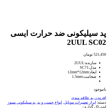
بزرگنمایی تصویر
پد سیلیکونی ضد حرارت ایسی
2UUL SC02
521,450
تومان
سازنده:
2UUL
مدل:
SC71
ابعاد:
12mm*12mm
ضخامت:
1.5mm
ناموجود
افزودن به علاقه مندی
دسته:
ابزار تعمیرات موبایل
,
انواع چسب و پد
,
پد سیلیکونی نسوز
اشتراک گذاری: