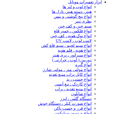
ابزار تعمیرات موبایل
انواع لوپ و لنز ها
هیتر، دسته هیتر، نازل ها
انواع پیچ‌ گوشتی و پنس
بطری تینر
سیم چین و کف چین
انواع فلکس ، خمیر قلع
انواع نوک هویه ، کف چین
لامپ لوپ ، لامپ UV
انواع سیم لحیم ، سیم قلع کش
انواع هویه ، قلم هویه
انواع سپراتور ، پری هیتر
دوربین ( لوپ ، حرارتی )
انواع گیره
انواع مولتی متر ، مولتی شارژ
انواع کابل پراپ منبع تغذیه
انواع چسب ، پد
انواع کاردک ، تیغ آیسی
انواع منبع تغذیه ، پراب
انواع شابلون
دستگاه گلس ، لیزر
انواع شورت کیلر ، دستگاه جوش
انواع فرز و چسب پاکن
انواع پد نسوز سیلیکونی