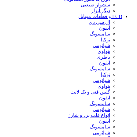
سشوار صنعتی
دیگر ابزار
LCD و قطعات موبایل
ال سی دی
آیفون
سامسونگ
نوکیا
شیائومی
هواوی
باطری
آیفون
سامسونگ
نوکیا
شیائومی
هواوی
گلس فنی و بک لایت
آیفون
سامسونگ
شیائومی
انواع فلت برد و شارژ
آیفون
سامسونگ
شیائومی