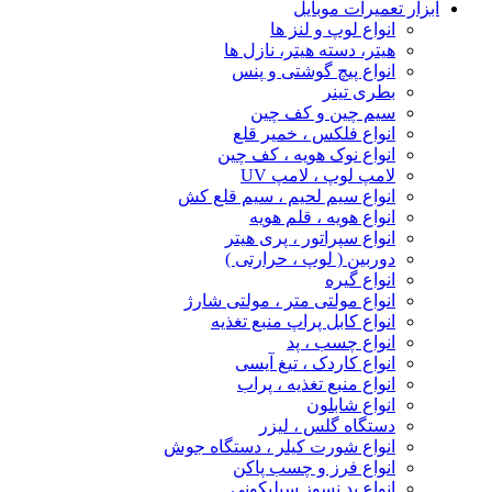
ابزار تعمیرات موبایل
انواع لوپ و لنز ها
هیتر، دسته هیتر، نازل ها
انواع پیچ‌ گوشتی و پنس
بطری تینر
سیم چین و کف چین
انواع فلکس ، خمیر قلع
انواع نوک هویه ، کف چین
لامپ لوپ ، لامپ UV
انواع سیم لحیم ، سیم قلع کش
انواع هویه ، قلم هویه
انواع سپراتور ، پری هیتر
دوربین ( لوپ ، حرارتی )
انواع گیره
انواع مولتی متر ، مولتی شارژ
انواع کابل پراپ منبع تغذیه
انواع چسب ، پد
انواع کاردک ، تیغ آیسی
انواع منبع تغذیه ، پراب
انواع شابلون
دستگاه گلس ، لیزر
انواع شورت کیلر ، دستگاه جوش
انواع فرز و چسب پاکن
انواع پد نسوز سیلیکونی