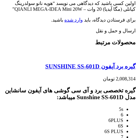
اولین کسی باشید که دیدگاهی می نویسد “هویه نانو سولدرینگ
کیانلی (مگا آیدیا) 20 وات – QIANLI MEGA-IDEA Mini 20W”
برای فرستادن دیدگاه، باید
وارد شده
باشید.
ارسال و حمل و نقل
محصولات مرتبط
گیره برد آیفون SUNSHINE SS-601D
2,008,314
تومان
گیره تخصصی برد و آی سی گوشی های آیفون سانشاین
مدل Sunshine SS-601D میباشد:
5s
6
6PLUS
6S
6S PLUS
7