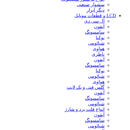
سشوار صنعتی
دیگر ابزار
LCD و قطعات موبایل
ال سی دی
آیفون
سامسونگ
نوکیا
شیائومی
هواوی
باطری
آیفون
سامسونگ
نوکیا
شیائومی
هواوی
گلس فنی و بک لایت
آیفون
سامسونگ
شیائومی
انواع فلت برد و شارژ
آیفون
سامسونگ
شیائومی