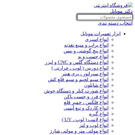
انتخاب دسته بندی
ابزار تعمیرات موبایل
انواع اسپری
انواع پراب و منبع تغذیه
انواع پیچ گوشتی و پنس
انواع چسب و پد
انواع دستگاه گلس و CNC و لیزر
انواع دوربین ( لوپ ، حرارتی )
انواع سپراتور ، پری هیتر
انواع سیم لحیم و سیم قلع کش
انواع شابلون
انواع شورت کیلر و دستگاه جوش
انواع فرز و چسب پاکن
انواع فلکس ، خمیر قلع
انواع کاردک و تیغ آیسی
انواع گیره
انواع لامپ ( لوپ ، UV )
انواع لوپ و لنز
انواع مولتی متر و مولتی شارژ