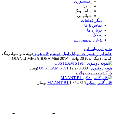
اکسسوری
آیفون
سامسونگ
شیائومی
دیگر قطعات
تماس با ما
درباره ما
وبلاگ
قوانین و مقررات
پشتیبانی واتساپ
خانه
ابزار تعمیرات موبایل
انواع هویه و قلم هویه
هویه نانو سولدرینگ
کیانلی (مگا آیدیا) 20 وات – QIANLI MEGA-IDEA Mini 20W
هویه دوقلوی +OSSTEAM ST91
12,273,030
تومان
بازگشت به محصولات
قلم گلس شکن MAANT B1
1,354,815
تومان
اتمام موجودی
بزرگنمایی تصویر