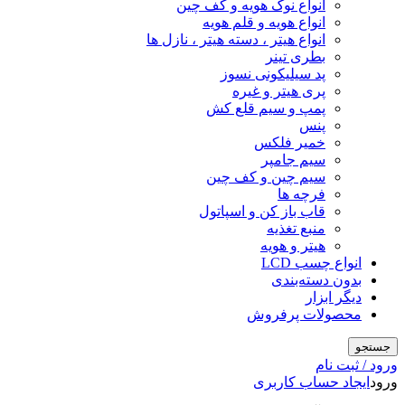
انواع نوک هویه و کف چین
انواع هویه و قلم هویه
انواع هیتر ، دسته هیتر ، نازل ها
بطری تینر
پد سیلیکونی نسوز
پری هیتر و غیره
پمپ و سیم قلع کش
پنس
خمیر فلکس
سیم جامپر
سیم چین و کف چین
فرچه ها
قاب باز کن و اسپاتول
منبع تغذیه
هیتر و هویه
انواع چسب LCD
بدون دسته‌بندی
دیگر ابزار
محصولات پرفروش
جستجو
ورود / ثبت نام
ورود
ایجاد حساب کاربری