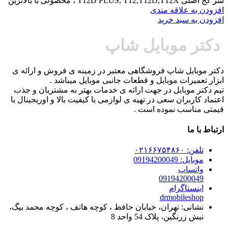
سر کج اصلی T12D PLUS, T12,T12D,T12X ، محصولی با بالاترین
افزودن به علاقه مندی
افزودن به سبد خرید
دکتر موبایل شاپ
دکتر موبایل شاپ فروشگاهی معتبر در زمینه ی فروش و ارائه ی
ابزار تعمیرات موبایل و قطعات جانبی موبایل میباشد .
تیم دکتر موبایل در جهت ارائه ی خدمات بهتر به مشتریان و جذب
اعتماد کاربران سعی در تهیه ی لوازمی با کیفیت بالا و اوریجینال با
قیمتی مناسب نموده است .
ارتباط با ما
تلفن: ۰۲۱۶۶۷۵۴۸۶۰
موبایل: 09194200049
واتساپ
09194200049
اینستاگرام
drmobileshop
نشانی: تهران، خیابان حافظ ، کوچه هاتف ، کوچه محمد بیگ،
نبش زرنگین، پلاک 54 واحد 8