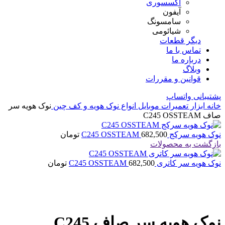
اکسسوری
آیفون
سامسونگ
شیائومی
دیگر قطعات
تماس با ما
درباره ما
وبلاگ
قوانین و مقررات
پشتیبانی واتساپ
خانه
ابزار تعمیرات موبایل
انواع نوک هویه و کف چین
نوک هویه سر
صاف C245 OSSTEAM
نوک هویه سرکج C245 OSSTEAM
682,500
تومان
بازگشت به محصولات
نوک هویه سر کاتری C245 OSSTEAM
682,500
تومان
بزرگنمایی تصویر
نوک هویه سر صاف C245