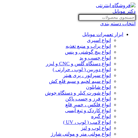
انتخاب دسته بندی
ابزار تعمیرات موبایل
انواع اسپری
انواع پراب و منبع تغذیه
انواع پیچ گوشتی و پنس
انواع چسب و پد
انواع دستگاه گلس و CNC و لیزر
انواع دوربین ( لوپ ، حرارتی )
انواع سپراتور ، پری هیتر
انواع سیم لحیم و سیم قلع کش
انواع شابلون
انواع شورت کیلر و دستگاه جوش
انواع فرز و چسب پاکن
انواع فلکس ، خمیر قلع
انواع کاردک و تیغ آیسی
انواع گیره
انواع لامپ ( لوپ ، UV )
انواع لوپ و لنز
انواع مولتی متر و مولتی شارژ