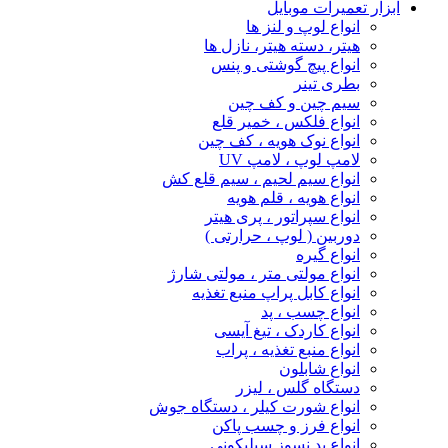
ابزار تعمیرات موبایل
انواع لوپ و لنز ها
هیتر، دسته هیتر، نازل ها
انواع پیچ‌ گوشتی و پنس
بطری تینر
سیم چین و کف چین
انواع فلکس ، خمیر قلع
انواع نوک هویه ، کف چین
لامپ لوپ ، لامپ UV
انواع سیم لحیم ، سیم قلع کش
انواع هویه ، قلم هویه
انواع سپراتور ، پری هیتر
دوربین ( لوپ ، حرارتی )
انواع گیره
انواع مولتی متر ، مولتی شارژ
انواع کابل پراپ منبع تغذیه
انواع چسب ، پد
انواع کاردک ، تیغ آیسی
انواع منبع تغذیه ، پراب
انواع شابلون
دستگاه گلس ، لیزر
انواع شورت کیلر ، دستگاه جوش
انواع فرز و چسب پاکن
انواع پد نسوز سیلیکونی