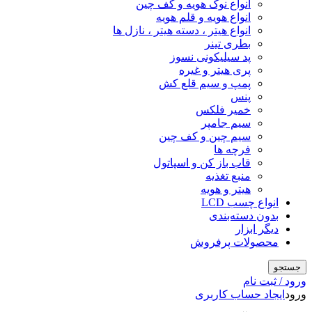
انواع نوک هویه و کف چین
انواع هویه و قلم هویه
انواع هیتر ، دسته هیتر ، نازل ها
بطری تینر
پد سیلیکونی نسوز
پری هیتر و غیره
پمپ و سیم قلع کش
پنس
خمیر فلکس
سیم جامپر
سیم چین و کف چین
فرچه ها
قاب باز کن و اسپاتول
منبع تغذیه
هیتر و هویه
انواع چسب LCD
بدون دسته‌بندی
دیگر ابزار
محصولات پرفروش
جستجو
ورود / ثبت نام
ورود
ایجاد حساب کاربری