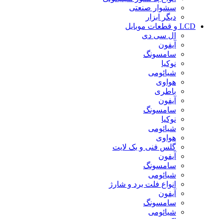
سشوار صنعتی
دیگر ابزار
LCD و قطعات موبایل
ال سی دی
آیفون
سامسونگ
نوکیا
شیائومی
هواوی
باطری
آیفون
سامسونگ
نوکیا
شیائومی
هواوی
گلس فنی و بک لایت
آیفون
سامسونگ
شیائومی
انواع فلت برد و شارژ
آیفون
سامسونگ
شیائومی