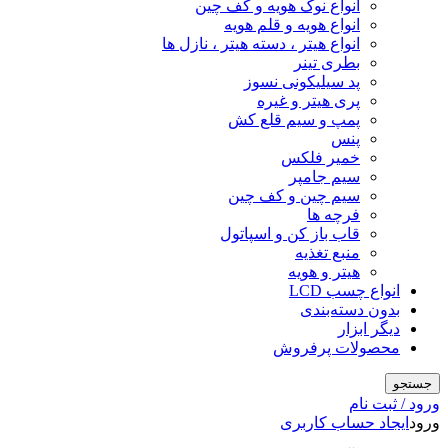
انواع نوک هویه و کف چین
انواع هویه و قلم هویه
انواع هیتر ، دسته هیتر ، نازل ها
بطری تینر
پد سیلیکونی نسوز
پری هیتر و غیره
پمپ و سیم قلع کش
پنس
خمیر فلکس
سیم جامپر
سیم چین و کف چین
فرچه ها
قاب باز کن و اسپاتول
منبع تغذیه
هیتر و هویه
انواع چسب LCD
بدون دسته‌بندی
دیگر ابزار
محصولات پرفروش
جستجو
ورود / ثبت نام
ورود
ایجاد حساب کاربری