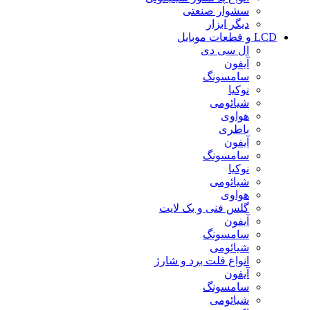
سشوار صنعتی
دیگر ابزار
LCD و قطعات موبایل
ال سی دی
آیفون
سامسونگ
نوکیا
شیائومی
هواوی
باطری
آیفون
سامسونگ
نوکیا
شیائومی
هواوی
گلس فنی و بک لایت
آیفون
سامسونگ
شیائومی
انواع فلت برد و شارژ
آیفون
سامسونگ
شیائومی