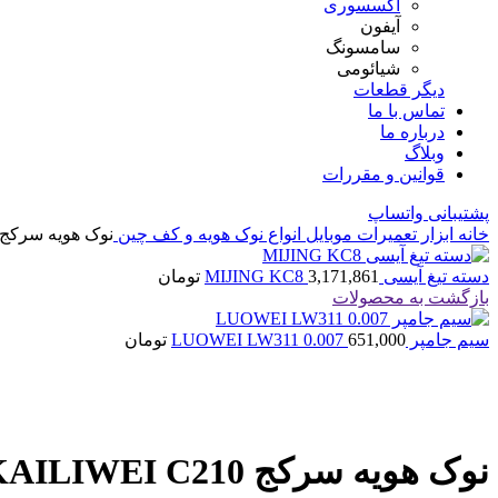
اکسسوری
آیفون
سامسونگ
شیائومی
دیگر قطعات
تماس با ما
درباره ما
وبلاگ
قوانین و مقررات
پشتیبانی واتساپ
خانه
ابزار تعمیرات موبایل
انواع نوک هویه و کف چین
نوک هویه سرکج AILIWEI C210
دسته تیغ آیسی MIJING KC8
3,171,861
تومان
بازگشت به محصولات
سیم جامپر LUOWEI LW311 0.007
651,000
تومان
بزرگنمایی تصویر
نوک هویه سرکج KAILIWEI C210