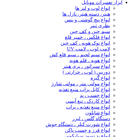
ابزار تعمیرات موبایل
انواع لوپ و لنز ها
هیتر، دسته هیتر، نازل ها
انواع پیچ‌ گوشتی و پنس
بطری تینر
سیم چین و کف چین
انواع فلکس ، خمیر قلع
انواع نوک هویه ، کف چین
لامپ لوپ ، لامپ UV
انواع سیم لحیم ، سیم قلع کش
انواع هویه ، قلم هویه
انواع سپراتور ، پری هیتر
دوربین ( لوپ ، حرارتی )
انواع گیره
انواع مولتی متر ، مولتی شارژ
انواع کابل پراپ منبع تغذیه
انواع چسب ، پد
انواع کاردک ، تیغ آیسی
انواع منبع تغذیه ، پراب
انواع شابلون
دستگاه گلس ، لیزر
انواع شورت کیلر ، دستگاه جوش
انواع فرز و چسب پاکن
انواع پد نسوز سیلیکونی