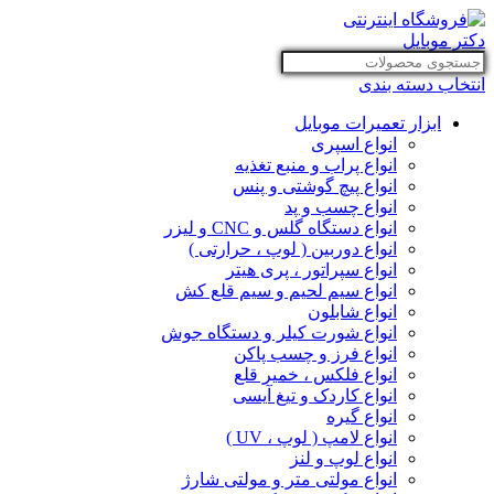
انتخاب دسته بندی
ابزار تعمیرات موبایل
انواع اسپری
انواع پراب و منبع تغذیه
انواع پیچ گوشتی و پنس
انواع چسب و پد
انواع دستگاه گلس و CNC و لیزر
انواع دوربین ( لوپ ، حرارتی )
انواع سپراتور ، پری هیتر
انواع سیم لحیم و سیم قلع کش
انواع شابلون
انواع شورت کیلر و دستگاه جوش
انواع فرز و چسب پاکن
انواع فلکس ، خمیر قلع
انواع کاردک و تیغ آیسی
انواع گیره
انواع لامپ ( لوپ ، UV )
انواع لوپ و لنز
انواع مولتی متر و مولتی شارژ