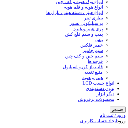
انواع نوک هویه و کف چین
انواع هویه و قلم هویه
انواع هیتر ، دسته هیتر ، نازل ها
بطری تینر
پد سیلیکونی نسوز
پری هیتر و غیره
پمپ و سیم قلع کش
پنس
خمیر فلکس
سیم جامپر
سیم چین و کف چین
فرچه ها
قاب باز کن و اسپاتول
منبع تغذیه
هیتر و هویه
انواع چسب LCD
بدون دسته‌بندی
دیگر ابزار
محصولات پرفروش
جستجو
ورود / ثبت نام
ورود
ایجاد حساب کاربری