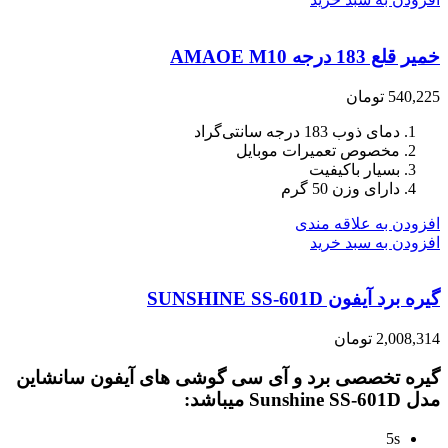
خمیر قلع 183 درجه AMAOE M10
540,225
تومان
دمای ذوب 183 درجه سانتی‌گراد
مخصوص تعمیرات موبایل
بسیار باکیفیت
دارای وزن 50 گرم
افزودن به علاقه مندی
افزودن به سبد خرید
گیره برد آیفون SUNSHINE SS-601D
2,008,314
تومان
گیره تخصصی برد و آی سی گوشی های آیفون سانشاین
مدل Sunshine SS-601D میباشد:
5s