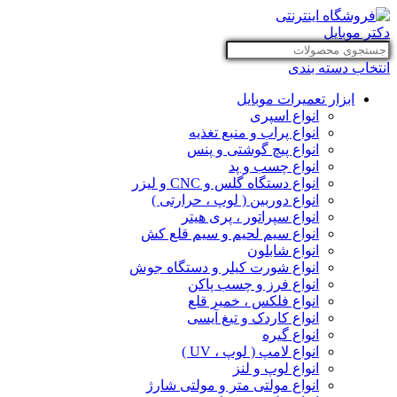
انتخاب دسته بندی
ابزار تعمیرات موبایل
انواع اسپری
انواع پراب و منبع تغذیه
انواع پیچ گوشتی و پنس
انواع چسب و پد
انواع دستگاه گلس و CNC و لیزر
انواع دوربین ( لوپ ، حرارتی )
انواع سپراتور ، پری هیتر
انواع سیم لحیم و سیم قلع کش
انواع شابلون
انواع شورت کیلر و دستگاه جوش
انواع فرز و چسب پاکن
انواع فلکس ، خمیر قلع
انواع کاردک و تیغ آیسی
انواع گیره
انواع لامپ ( لوپ ، UV )
انواع لوپ و لنز
انواع مولتی متر و مولتی شارژ