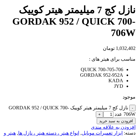
نازل کج 7 میلیمتر هیتر کوییک
GORDAK 952 / QUICK 700-
706W
1,032,402
تومان
مناسب برای هیتر های :
QUICK 700-705-706
GORDAK 952-952A
KADA
JYD
موجود
نازل کج 7 میلیمتر هیتر کوییک GORDAK 952 / QUICK 700-
706W عدد
افزودن به سبد خرید
افزودن به علاقه مندی
دسته:
ابزار تعمیرات موبایل
,
انواع هیتر ، دسته هیتر ، نازل ها
,
هیتر و