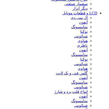
سشوار صنعتی
دیگر ابزار
LCD و قطعات موبایل
ال سی دی
آیفون
سامسونگ
نوکیا
شیائومی
هواوی
باطری
آیفون
سامسونگ
نوکیا
شیائومی
هواوی
گلس فنی و بک لایت
آیفون
سامسونگ
شیائومی
انواع فلت برد و شارژ
آیفون
سامسونگ
شیائومی