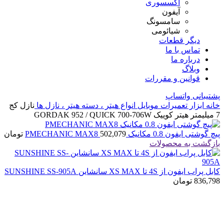
اکسسوری
آیفون
سامسونگ
شیائومی
دیگر قطعات
تماس با ما
درباره ما
وبلاگ
قوانین و مقررات
پشتیبانی واتساپ
خانه
ابزار تعمیرات موبایل
انواع هیتر ، دسته هیتر ، نازل ها
نازل کج
7 میلیمتر هیتر کوییک GORDAK 952 / QUICK 700-706W
پیچ گوشتی ایفون 0.8 مکانیک PMECHANIC MAX8
502,079
تومان
بازگشت به محصولات
کابل پراب ایفون از 4S تا XS MAX سانشاین SUNSHINE SS-905A
836,798
تومان
بزرگنمایی تصویر