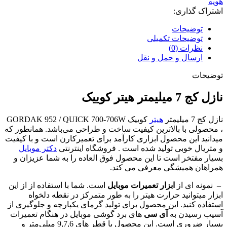
هویه
اشتراک گذاری:
توضیحات
توضیحات تکمیلی
نظرات (0)
ارسال و حمل و نقل
توضیحات
نازل کج 7 میلیمتر هیتر کوییک
نازل کج 7 میلیمتر
هیتر
کوییک GORDAK 952 / QUICK 700-706W
، محصولی با بالاترین کیفیت ساخت و طراحی می‌باشد. همانطور که
میدانید این محصول ابزاری کارآمد برای تعمیرکارن است و با کیفیت
و متریال خوبی تولید شده است . فروشگاه اینترنتی
دکتر موبایل
بسیار مفتخر است تا این محصول فوق العاده را به شما عزیزان و
همراهان همیشگی معرفی می کند.
–
نمونه ای از
ابزار تعمیرات موبایل
است. شما با استفاده از از این
ابزار میتوانید حرارت هیتر را به طور متمرکز در نقطه دلخواه
استفاده کنید. این محصول برای تولید گرمای یکپارچه و جلوگیری از
آسیب رسیدن به
آی سی
های برد گوشی موبایل در هنگام تعمیرات
بسیار ضروری است. این محصول با قطر های 9,7,6 میلی‌متر و