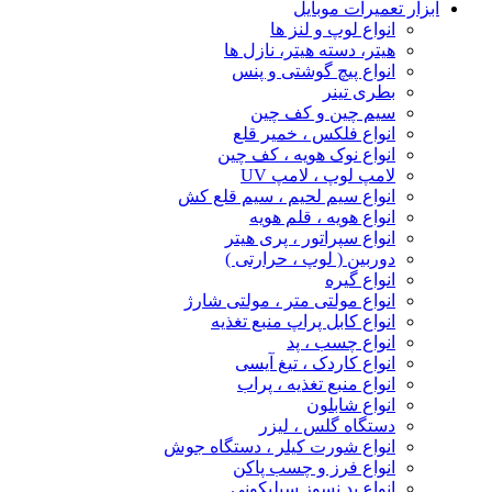
ابزار تعمیرات موبایل
انواع لوپ و لنز ها
هیتر، دسته هیتر، نازل ها
انواع پیچ‌ گوشتی و پنس
بطری تینر
سیم چین و کف چین
انواع فلکس ، خمیر قلع
انواع نوک هویه ، کف چین
لامپ لوپ ، لامپ UV
انواع سیم لحیم ، سیم قلع کش
انواع هویه ، قلم هویه
انواع سپراتور ، پری هیتر
دوربین ( لوپ ، حرارتی )
انواع گیره
انواع مولتی متر ، مولتی شارژ
انواع کابل پراپ منبع تغذیه
انواع چسب ، پد
انواع کاردک ، تیغ آیسی
انواع منبع تغذیه ، پراب
انواع شابلون
دستگاه گلس ، لیزر
انواع شورت کیلر ، دستگاه جوش
انواع فرز و چسب پاکن
انواع پد نسوز سیلیکونی