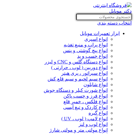
انتخاب دسته بندی
ابزار تعمیرات موبایل
انواع اسپری
انواع پراب و منبع تغذیه
انواع پیچ گوشتی و پنس
انواع چسب و پد
انواع دستگاه گلس و CNC و لیزر
انواع دوربین ( لوپ ، حرارتی )
انواع سپراتور ، پری هیتر
انواع سیم لحیم و سیم قلع کش
انواع شابلون
انواع شورت کیلر و دستگاه جوش
انواع فرز و چسب پاکن
انواع فلکس ، خمیر قلع
انواع کاردک و تیغ آیسی
انواع گیره
انواع لامپ ( لوپ ، UV )
انواع لوپ و لنز
انواع مولتی متر و مولتی شارژ