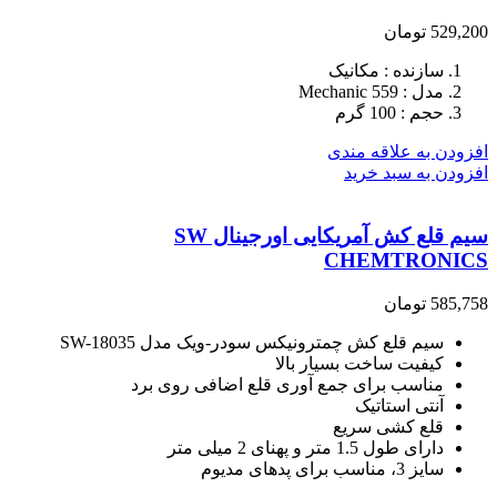
529,200
تومان
سازنده : مکانیک
مدل : Mechanic 559
حجم : 100 گرم
افزودن به علاقه مندی
افزودن به سبد خرید
سیم قلع کش آمریکایی اورجینال SW
CHEMTRONICS
585,758
تومان
سیم قلع کش چمترونیکس سودر-ویک مدل SW-18035
کیفیت ساخت بسیار بالا
مناسب برای جمع آوری قلع اضافی روی برد
آنتی استاتیک
قلع کشی سریع
دارای طول 1.5 متر و پهنای 2 میلی متر
سایز 3، مناسب برای پدهای مدیوم