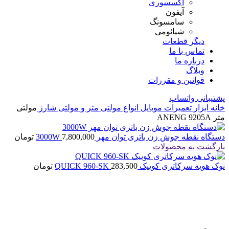
اکسسوری
آیفون
سامسونگ
شیائومی
دیگر قطعات
تماس با ما
درباره ما
وبلاگ
قوانین و مقررات
پشتیبانی واتساپ
خانه
ابزار تعمیرات موبایل
انواع مولتی متر و مولتی شارژ
مولتی
متر ANENG 9205A
دستگاه نقطه جوش زن باتری توان مهر 3000W
7,800,000
تومان
بازگشت به محصولات
نوک هویه سرکاتری کوییک QUICK 960-SK
283,500
تومان
اتمام موجودی
بزرگنمایی تصویر