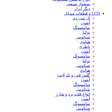
سشوار صنعتی
دیگر ابزار
LCD و قطعات موبایل
ال سی دی
آیفون
سامسونگ
نوکیا
شیائومی
هواوی
باطری
آیفون
سامسونگ
نوکیا
شیائومی
هواوی
گلس فنی و بک لایت
آیفون
سامسونگ
شیائومی
انواع فلت برد و شارژ
آیفون
سامسونگ
شیائومی