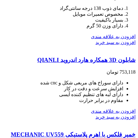
دمای ذوب 138 درجه سانتی‌گراد
مخصوص تعمیرات موبایل
بسیار باکیفیت
دارای وزن 50 گرم
افزودن به علاقه مندی
افزودن به سبد خرید
شابلون 3D همکاره هارد اندروید QIANLI
753,118
تومان
دارای سوراخ های مربعی شکل و cnc شده
افزایش سرعت و دقت در کار
دارای لبه های تنظیم کننده آیسی
مقاوم در برابر حرارت
افزودن به علاقه مندی
افزودن به سبد خرید
خمیر فلکس با اهرم پلاستیکی MECHANIC UV559