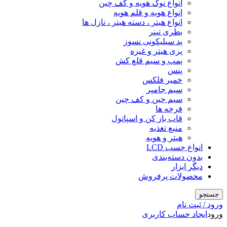
انواع نوک هویه و کف چین
انواع هویه و قلم هویه
انواع هیتر ، دسته هیتر ، نازل ها
بطری تینر
پد سیلیکونی نسوز
پری هیتر و غیره
پمپ و سیم قلع کش
پنس
خمیر فلکس
سیم جامپر
سیم چین و کف چین
فرچه ها
قاب باز کن و اسپاتول
منبع تغذیه
هیتر و هویه
انواع چسب LCD
بدون دسته‌بندی
دیگر ابزار
محصولات پرفروش
جستجو
ورود / ثبت نام
ورود
ایجاد حساب کاربری