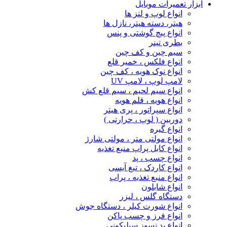
ابزار تعمیرات موبایل
انواع لوپ و لنز ها
هیتر، دسته هیتر، نازل ها
انواع پیچ‌ گوشتی و پنس
بطری تینر
سیم چین و کف چین
انواع فلکس ، خمیر قلع
انواع نوک هویه ، کف چین
لامپ لوپ ، لامپ UV
انواع سیم لحیم ، سیم قلع کش
انواع هویه ، قلم هویه
انواع سپراتور ، پری هیتر
دوربین ( لوپ ، حرارتی )
انواع گیره
انواع مولتی متر ، مولتی شارژ
انواع کابل پراپ منبع تغذیه
انواع چسب ، پد
انواع کاردک ، تیغ آیسی
انواع منبع تغذیه ، پراب
انواع شابلون
دستگاه گلس ، لیزر
انواع شورت کیلر ، دستگاه جوش
انواع فرز و چسب پاکن
انواع پد نسوز سیلیکونی