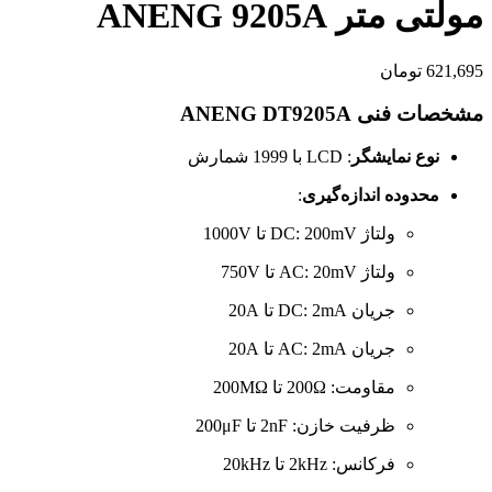
مولتی متر ANENG 9205A
621,695
تومان
مشخصات فنی ANENG DT9205A
نوع نمایشگر
:
LCD با 1999 شمارش
محدوده اندازه‌گیری
:
ولتاژ DC:
200mV تا 1000V
ولتاژ AC:
20mV تا 750V
جریان DC:
2mA تا 20A
جریان AC:
2mA تا 20A
مقاومت:
200Ω تا 200MΩ
ظرفیت خازن:
2nF تا 200μF
فرکانس:
2kHz تا 20kHz