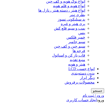
انواع نوک هویه و کف چین
انواع هویه و قلم هویه
انواع هیتر ، دسته هیتر ، نازل ها
بطری تینر
پد سیلیکونی نسوز
پری هیتر و غیره
پمپ و سیم قلع کش
پنس
خمیر فلکس
سیم جامپر
سیم چین و کف چین
فرچه ها
قاب باز کن و اسپاتول
منبع تغذیه
هیتر و هویه
انواع چسب LCD
بدون دسته‌بندی
دیگر ابزار
محصولات پرفروش
جستجو
ورود / ثبت نام
ورود
ایجاد حساب کاربری