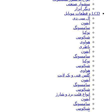
سشوار صنعتی
دیگر ابزار
LCD و قطعات موبایل
ال سی دی
آیفون
سامسونگ
نوکیا
شیائومی
هواوی
باطری
آیفون
سامسونگ
نوکیا
شیائومی
هواوی
گلس فنی و بک لایت
آیفون
سامسونگ
شیائومی
انواع فلت برد و شارژ
آیفون
سامسونگ
شیائومی