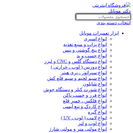
انتخاب دسته بندی
ابزار تعمیرات موبایل
انواع اسپری
انواع پراب و منبع تغذیه
انواع پیچ گوشتی و پنس
انواع چسب و پد
انواع دستگاه گلس و CNC و لیزر
انواع دوربین ( لوپ ، حرارتی )
انواع سپراتور ، پری هیتر
انواع سیم لحیم و سیم قلع کش
انواع شابلون
انواع شورت کیلر و دستگاه جوش
انواع فرز و چسب پاکن
انواع فلکس ، خمیر قلع
انواع کاردک و تیغ آیسی
انواع گیره
انواع لامپ ( لوپ ، UV )
انواع لوپ و لنز
انواع مولتی متر و مولتی شارژ