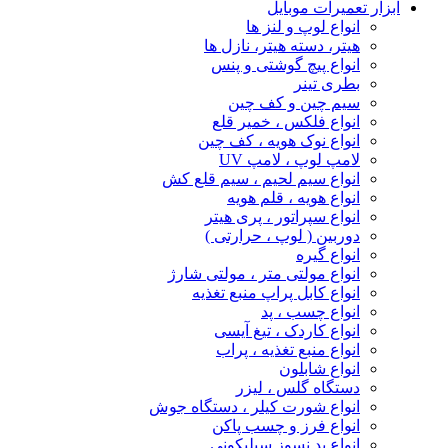
ابزار تعمیرات موبایل
انواع لوپ و لنز ها
هیتر، دسته هیتر، نازل ها
انواع پیچ‌ گوشتی و پنس
بطری تینر
سیم چین و کف چین
انواع فلکس ، خمیر قلع
انواع نوک هویه ، کف چین
لامپ لوپ ، لامپ UV
انواع سیم لحیم ، سیم قلع کش
انواع هویه ، قلم هویه
انواع سپراتور ، پری هیتر
دوربین ( لوپ ، حرارتی )
انواع گیره
انواع مولتی متر ، مولتی شارژ
انواع کابل پراپ منبع تغذیه
انواع چسب ، پد
انواع کاردک ، تیغ آیسی
انواع منبع تغذیه ، پراب
انواع شابلون
دستگاه گلس ، لیزر
انواع شورت کیلر ، دستگاه جوش
انواع فرز و چسب پاکن
انواع پد نسوز سیلیکونی