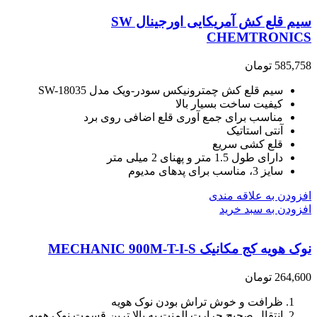
سیم قلع کش آمریکایی اورجینال SW
CHEMTRONICS
585,758
تومان
سیم قلع کش چمترونیکس سودر-ویک مدل SW-18035
کیفیت ساخت بسیار بالا
مناسب برای جمع آوری قلع اضافی روی برد
آنتی استاتیک
قلع کشی سریع
دارای طول 1.5 متر و پهنای 2 میلی متر
سایز 3، مناسب برای پدهای مدیوم
افزودن به علاقه مندی
افزودن به سبد خرید
نوک هویه کج مکانیک MECHANIC 900M-T-I-S
264,600
تومان
ظرافت و خوش تراش بودن نوک هویه
انتقال صحیح حرارت المنت به بالا ترین قسمت نوک هویه