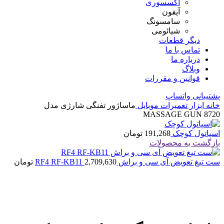
اکسسوری
آیفون
سامسونگ
شیائومی
دیگر قطعات
تماس با ما
درباره ما
وبلاگ
قوانین و مقررات
پشتیبانی واتساپ
خانه
ابزار تعمیرات موبایل
ماساژور تفنگی شارژی مدل
MASSAGE GUN 8720
اسپاتول کوچک
191,268
تومان
بازگشت به محصولات
ست تیغ تعویض آی سی و براش RF4 RF-KB11
2,709,630
تومان
اتمام موجودی
بزرگنمایی تصویر