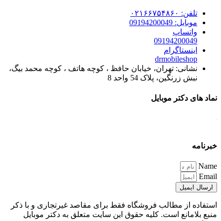
تلفن: ۰۲۱۶۶۷۵۴۸۶۰
موبایل: 09194200049
واتساپ
09194200049
اینستاگرام
drmobileshop
نشانی: تهران، خیابان حافظ ، کوچه هاتف ، کوچه محمد بیگ،
نبش زرنگین، پلاک 54 واحد 8
نماد های دکتر موبایل
خبرنامه
Name
Email
ارسال ایمیل
استفاده از مطالب فروشگاه فقط برای مقاصد غیرتجاری و با ذکر
منبع بلامانع است. کلیه حقوق این سایت متعلق به دکتر موبایل