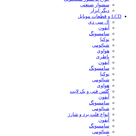
سشوار صنعتی
دیگر ابزار
LCD و قطعات موبایل
ال سی دی
آیفون
سامسونگ
نوکیا
شیائومی
هواوی
باطری
آیفون
سامسونگ
نوکیا
شیائومی
هواوی
گلس فنی و بک لایت
آیفون
سامسونگ
شیائومی
انواع فلت برد و شارژ
آیفون
سامسونگ
شیائومی