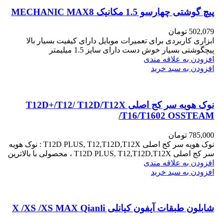
پیچ گوشتی چهارسو 1.5 مکانیک MECHANIC MAX8
502,079
تومان
ابزاری کاربردی برای تعمیرات موبایل دارای کیفیت بسیار بالا
پیچگوشتی بسیار خوش دست دارای سایز 1.5 میلیمتر
افزودن به علاقه مندی
افزودن به سبد خرید
نوک هویه سر کج اصلی T12D+/T12/ T12D/T12X
/T16/T1602 OSSTEAM
785,000
تومان
نوک هویه سر کج اصلی T12D PLUS, T12,T12D,T12X : نوک هویه
سر کج اصلی T12D PLUS, T12,T12D,T12X ، محصولی با بالاترین
افزودن به علاقه مندی
افزودن به سبد خرید
شابلون طبقات آیفون کیانلی X /XS /XS MAX Qianli