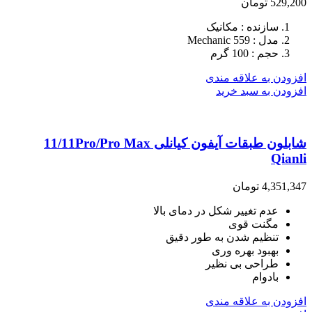
529,200
تومان
سازنده : مکانیک
مدل : Mechanic 559
حجم : 100 گرم
افزودن به علاقه مندی
افزودن به سبد خرید
شابلون طبقات آیفون کیانلی 11/11Pro/Pro Max
Qianli
4,351,347
تومان
عدم تغییر شکل در دمای بالا
مگنت قوی
تنظیم شدن به طور دقیق
بهبود بهره وری
طراحی بی نظیر
بادوام
افزودن به علاقه مندی