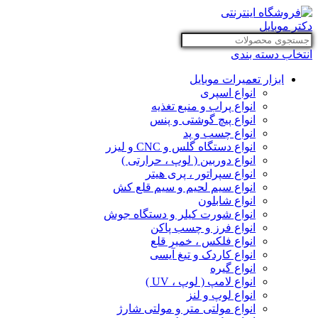
انتخاب دسته بندی
ابزار تعمیرات موبایل
انواع اسپری
انواع پراب و منبع تغذیه
انواع پیچ گوشتی و پنس
انواع چسب و پد
انواع دستگاه گلس و CNC و لیزر
انواع دوربین ( لوپ ، حرارتی )
انواع سپراتور ، پری هیتر
انواع سیم لحیم و سیم قلع کش
انواع شابلون
انواع شورت کیلر و دستگاه جوش
انواع فرز و چسب پاکن
انواع فلکس ، خمیر قلع
انواع کاردک و تیغ آیسی
انواع گیره
انواع لامپ ( لوپ ، UV )
انواع لوپ و لنز
انواع مولتی متر و مولتی شارژ