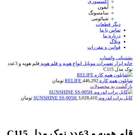
اکسسوری
آیفون
سامسونگ
شیائومی
دیگر قطعات
تماس با ما
درباره ما
وبلاگ
قوانین و مقررات
پشتیبانی واتساپ
خانه
ابزار تعمیرات موبایل
انواع هویه و قلم هویه
قلم هویه و 3عدد
نوک مدل C115
شابلون همه کاره RELIFE
446,292
تومان
بازگشت به محصولات
کابل پراب اندروید SUNSHINE SS-905H
3,028,410
تومان
بزرگنمایی تصویر
قلم هویه و 3عدد نوک مدل C115