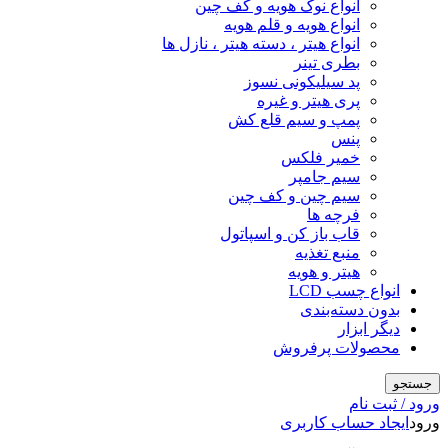
انواع نوک هویه و کف چین
انواع هویه و قلم هویه
انواع هیتر ، دسته هیتر ، نازل ها
بطری تینر
پد سیلیکونی نسوز
پری هیتر و غیره
پمپ و سیم قلع کش
پنس
خمیر فلکس
سیم جامپر
سیم چین و کف چین
فرچه ها
قاب باز کن و اسپاتول
منبع تغذیه
هیتر و هویه
انواع چسب LCD
بدون دسته‌بندی
دیگر ابزار
محصولات پرفروش
جستجو
ورود / ثبت نام
ورود
ایجاد حساب کاربری