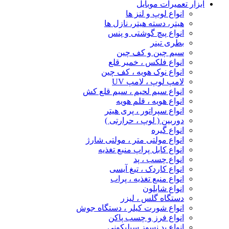
ابزار تعمیرات موبایل
انواع لوپ و لنز ها
هیتر، دسته هیتر، نازل ها
انواع پیچ‌ گوشتی و پنس
بطری تینر
سیم چین و کف چین
انواع فلکس ، خمیر قلع
انواع نوک هویه ، کف چین
لامپ لوپ ، لامپ UV
انواع سیم لحیم ، سیم قلع کش
انواع هویه ، قلم هویه
انواع سپراتور ، پری هیتر
دوربین ( لوپ ، حرارتی )
انواع گیره
انواع مولتی متر ، مولتی شارژ
انواع کابل پراپ منبع تغذیه
انواع چسب ، پد
انواع کاردک ، تیغ آیسی
انواع منبع تغذیه ، پراب
انواع شابلون
دستگاه گلس ، لیزر
انواع شورت کیلر ، دستگاه جوش
انواع فرز و چسب پاکن
انواع پد نسوز سیلیکونی