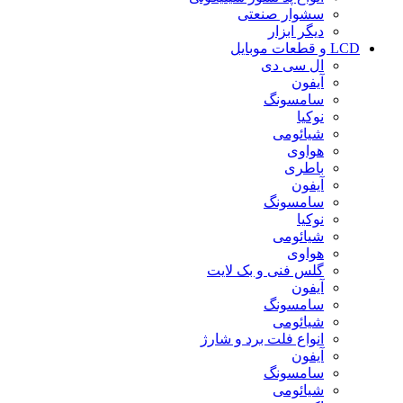
سشوار صنعتی
دیگر ابزار
LCD و قطعات موبایل
ال سی دی
آیفون
سامسونگ
نوکیا
شیائومی
هواوی
باطری
آیفون
سامسونگ
نوکیا
شیائومی
هواوی
گلس فنی و بک لایت
آیفون
سامسونگ
شیائومی
انواع فلت برد و شارژ
آیفون
سامسونگ
شیائومی