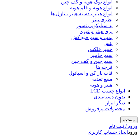
انواع نوک هویه و کف چین
انواع هویه و قلم هویه
انواع هیتر ، دسته هیتر ، نازل ها
بطری تینر
پد سیلیکونی نسوز
پری هیتر و غیره
پمپ و سیم قلع کش
پنس
خمیر فلکس
سیم جامپر
سیم چین و کف چین
فرچه ها
قاب باز کن و اسپاتول
منبع تغذیه
هیتر و هویه
انواع چسب LCD
بدون دسته‌بندی
دیگر ابزار
محصولات پرفروش
جستجو
ورود / ثبت نام
ورود
ایجاد حساب کاربری