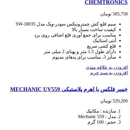
CHEMTRONICS
585,758
تومان
سیم قلع کش چمترونیکس سودر-ویک مدل SW-18035
کیفیت ساخت بسیار بالا
مناسب برای جمع آوری قلع اضافی روی برد
آنتی استاتیک
قلع کشی سریع
دارای طول 1.5 متر و پهنای 2 میلی متر
سایز 3، مناسب برای پدهای مدیوم
افزودن به علاقه مندی
افزودن به سبد خرید
خمیر فلکس با اهرم پلاستیکی MECHANIC UV559
529,200
تومان
سازنده : مکانیک
مدل : Mechanic 559
حجم : 100 گرم