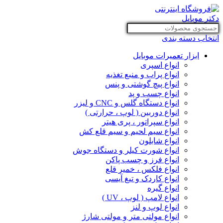
انتخاب دسته بندی
ابزار تعمیرات موبایل
انواع اسپری
انواع پراب و منبع تغذیه
انواع پیچ گوشتی و پنس
انواع چسب و پد
انواع دستگاه گلس و CNC و لیزر
انواع دوربین ( لوپ ، حرارتی )
انواع سپراتور ، پری هیتر
انواع سیم لحیم و سیم قلع کش
انواع شابلون
انواع شورت کیلر و دستگاه جوش
انواع فرز و چسب پاکن
انواع فلکس ، خمیر قلع
انواع کاردک و تیغ آیسی
انواع گیره
انواع لامپ ( لوپ ، UV )
انواع لوپ و لنز
انواع مولتی متر و مولتی شارژ