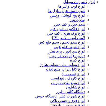
ابزار تعمیرات موبایل
انواع لوپ و لنز ها
هیتر، دسته هیتر، نازل ها
انواع پیچ‌ گوشتی و پنس
بطری تینر
سیم چین و کف چین
انواع فلکس ، خمیر قلع
انواع نوک هویه ، کف چین
لامپ لوپ ، لامپ UV
انواع سیم لحیم ، سیم قلع کش
انواع هویه ، قلم هویه
انواع سپراتور ، پری هیتر
دوربین ( لوپ ، حرارتی )
انواع گیره
انواع مولتی متر ، مولتی شارژ
انواع کابل پراپ منبع تغذیه
انواع چسب ، پد
انواع کاردک ، تیغ آیسی
انواع منبع تغذیه ، پراب
انواع شابلون
دستگاه گلس ، لیزر
انواع شورت کیلر ، دستگاه جوش
انواع فرز و چسب پاکن
انواع پد نسوز سیلیکونی