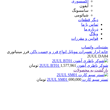
اکسسوری
آیفون
سامسونگ
شیائومی
دیگر قطعات
تماس با ما
درباره ما
وبلاگ
قوانین و مقررات
پشتیبانی واتساپ
خانه
ابزار تعمیرات موبایل
انواع فرز و چسب پاکن
فرز مینیاتوری
2UUL DA84
شوکر باطری آیفون 2UUL BT01
1,577,961
تومان
بازگشت به محصولات
تستر سیم کارت 2UUL SM01
690,000
تومان