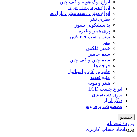
انواع نوک هویه و کف چین
انواع هویه و قلم هویه
انواع هیتر ، دسته هیتر ، نازل ها
بطری تینر
پد سیلیکونی نسوز
پری هیتر و غیره
پمپ و سیم قلع کش
پنس
خمیر فلکس
سیم جامپر
سیم چین و کف چین
فرچه ها
قاب باز کن و اسپاتول
منبع تغذیه
هیتر و هویه
انواع چسب LCD
بدون دسته‌بندی
دیگر ابزار
محصولات پرفروش
جستجو
ورود / ثبت نام
ورود
ایجاد حساب کاربری