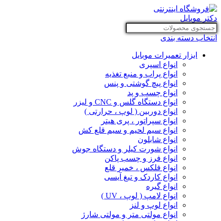
انتخاب دسته بندی
ابزار تعمیرات موبایل
انواع اسپری
انواع پراب و منبع تغذیه
انواع پیچ گوشتی و پنس
انواع چسب و پد
انواع دستگاه گلس و CNC و لیزر
انواع دوربین ( لوپ ، حرارتی )
انواع سپراتور ، پری هیتر
انواع سیم لحیم و سیم قلع کش
انواع شابلون
انواع شورت کیلر و دستگاه جوش
انواع فرز و چسب پاکن
انواع فلکس ، خمیر قلع
انواع کاردک و تیغ آیسی
انواع گیره
انواع لامپ ( لوپ ، UV )
انواع لوپ و لنز
انواع مولتی متر و مولتی شارژ