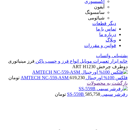
اکسسوری
آیفون
سامسونگ
شیائومی
دیگر قطعات
تماس با ما
درباره ما
وبلاگ
قوانین و مقررات
پشتیبانی واتساپ
خانه
ابزار تعمیرات موبایل
انواع فرز و چسب پاکن
فرز مینیاتوری
دوطرف چرخش ART H1230
فلکس 100% اورجینال AMTECH NC-559-ASM
619,230
تومان
بازگشت به محصولات
رفرشر سیمی SS-559B
585,758
تومان
اتمام موجودی
بزرگنمایی تصویر