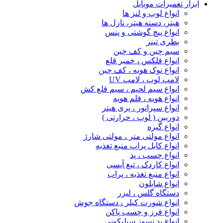
ابزار تعمیرات موبایل
انواع لوپ و لنز ها
هیتر، دسته هیتر، نازل ها
انواع پیچ‌ گوشتی و پنس
بطری تینر
سیم چین و کف چین
انواع فلکس ، خمیر قلع
انواع نوک هویه ، کف چین
لامپ لوپ ، لامپ UV
انواع سیم لحیم ، سیم قلع کش
انواع هویه ، قلم هویه
انواع سپراتور ، پری هیتر
دوربین ( لوپ ، حرارتی )
انواع گیره
انواع مولتی متر ، مولتی شارژ
انواع کابل پراپ منبع تغذیه
انواع چسب ، پد
انواع کاردک ، تیغ آیسی
انواع منبع تغذیه ، پراب
انواع شابلون
دستگاه گلس ، لیزر
انواع شورت کیلر ، دستگاه جوش
انواع فرز و چسب پاکن
انواع پد نسوز سیلیکونی