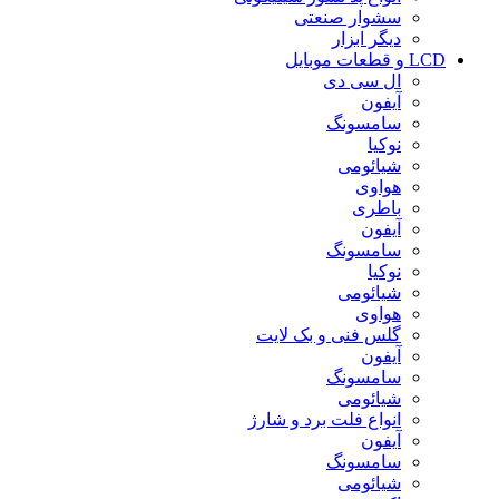
سشوار صنعتی
دیگر ابزار
LCD و قطعات موبایل
ال سی دی
آیفون
سامسونگ
نوکیا
شیائومی
هواوی
باطری
آیفون
سامسونگ
نوکیا
شیائومی
هواوی
گلس فنی و بک لایت
آیفون
سامسونگ
شیائومی
انواع فلت برد و شارژ
آیفون
سامسونگ
شیائومی