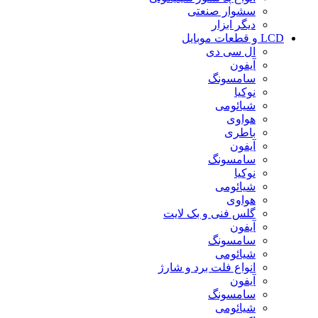
سشوار صنعتی
دیگر ابزار
LCD و قطعات موبایل
ال سی دی
آیفون
سامسونگ
نوکیا
شیائومی
هواوی
باطری
آیفون
سامسونگ
نوکیا
شیائومی
هواوی
گلس فنی و بک لایت
آیفون
سامسونگ
شیائومی
انواع فلت برد و شارژ
آیفون
سامسونگ
شیائومی