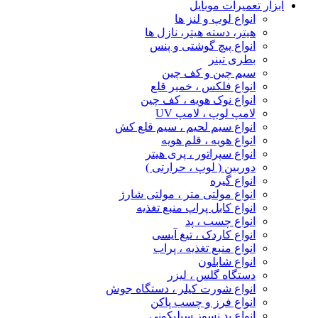
ابزار تعمیرات موبایل
انواع لوپ و لنز ها
هیتر، دسته هیتر، نازل ها
انواع پیچ‌ گوشتی و پنس
بطری تینر
سیم چین و کف چین
انواع فلکس ، خمیر قلع
انواع نوک هویه ، کف چین
لامپ لوپ ، لامپ UV
انواع سیم لحیم ، سیم قلع کش
انواع هویه ، قلم هویه
انواع سپراتور ، پری هیتر
دوربین ( لوپ ، حرارتی )
انواع گیره
انواع مولتی متر ، مولتی شارژ
انواع کابل پراپ منبع تغذیه
انواع چسب ، پد
انواع کاردک ، تیغ آیسی
انواع منبع تغذیه ، پراب
انواع شابلون
دستگاه گلس ، لیزر
انواع شورت کیلر ، دستگاه جوش
انواع فرز و چسب پاکن
انواع پد نسوز سیلیکونی