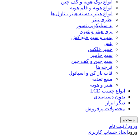
انواع نوک هویه و کف چین
انواع هویه و قلم هویه
انواع هیتر ، دسته هیتر ، نازل ها
بطری تینر
پد سیلیکونی نسوز
پری هیتر و غیره
پمپ و سیم قلع کش
پنس
خمیر فلکس
سیم جامپر
سیم چین و کف چین
فرچه ها
قاب باز کن و اسپاتول
منبع تغذیه
هیتر و هویه
انواع چسب LCD
بدون دسته‌بندی
دیگر ابزار
محصولات پرفروش
جستجو
ورود / ثبت نام
ورود
ایجاد حساب کاربری