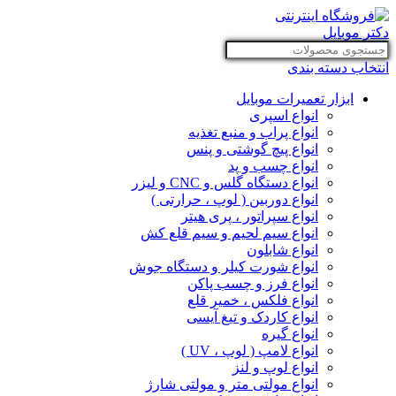
انتخاب دسته بندی
ابزار تعمیرات موبایل
انواع اسپری
انواع پراب و منبع تغذیه
انواع پیچ گوشتی و پنس
انواع چسب و پد
انواع دستگاه گلس و CNC و لیزر
انواع دوربین ( لوپ ، حرارتی )
انواع سپراتور ، پری هیتر
انواع سیم لحیم و سیم قلع کش
انواع شابلون
انواع شورت کیلر و دستگاه جوش
انواع فرز و چسب پاکن
انواع فلکس ، خمیر قلع
انواع کاردک و تیغ آیسی
انواع گیره
انواع لامپ ( لوپ ، UV )
انواع لوپ و لنز
انواع مولتی متر و مولتی شارژ