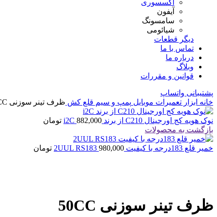
اکسسوری
آیفون
سامسونگ
شیائومی
دیگر قطعات
تماس با ما
درباره ما
وبلاگ
قوانین و مقررات
پشتیبانی واتساپ
خانه
ابزار تعمیرات موبایل
پمپ و سیم قلع کش
ظرف تینر سوزنی 50CC
نوک هویه کج اورجینال C210 از برند i2C
882,000
تومان
بازگشت به محصولات
خمیر قلع 183درجه با کیفیت 2UUL RS183
980,000
تومان
بزرگنمایی تصویر
ظرف تینر سوزنی 50CC