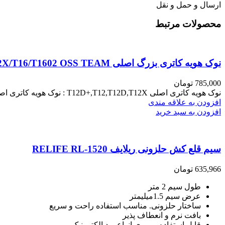
ارسال و حمل و نقل
محصولات مرتبط
نوک هویه کاتری بزرگ اصلی T12D+/T12/T12D/T12X/T16/T1602 OSS TEAM
785,000
تومان
نوک هویه کاتری اصلی T12D+,T12,T12D,T12X : نوک هویه کاتری اصلی T12D+,T12,T12D,T12X ، محصولی با بالاترین کیفیت ساخت و طراحی می‌باشد.
افزودن به علاقه مندی
افزودن به سبد خرید
سیم قلع کش حلزونی ریلایف RELIFE RL-1520
635,966
تومان
طول سیم 2 متر
عرض سیم 1.5میلیمتر
ساختار حلزونی. مناسب استفاده راحت و سریع
بافت نرم و انعطاف پذیر
قابل استفاده بر روی انواع برد الکترونیک