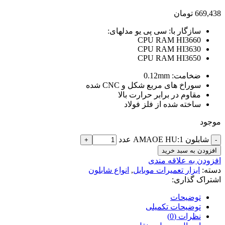
669,438
تومان
سازگار با: سی پی یو مدلهای:
CPU RAM HI3660
CPU RAM HI3630
CPU RAM HI3650
ضخامت: 0.12mm
سوراخ های مربع شکل و CNC شده
مقاوم در برابر حرارت بالا
ساخته شده از فلز فولاد
موجود
شابلون AMAOE HU:1 عدد
افزودن به سبد خرید
افزودن به علاقه مندی
دسته:
ابزار تعمیرات موبایل
,
انواع شابلون
اشتراک گذاری:
توضیحات
توضیحات تکمیلی
نظرات (0)