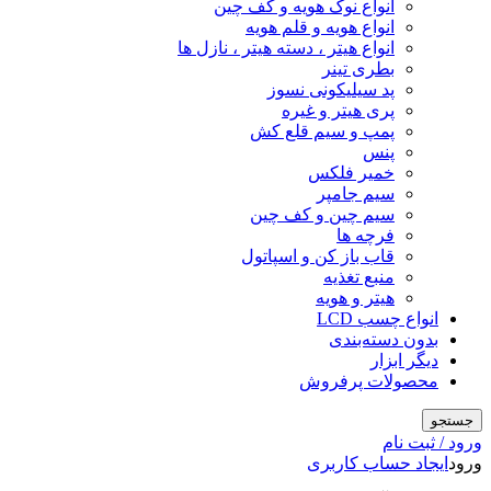
انواع نوک هویه و کف چین
انواع هویه و قلم هویه
انواع هیتر ، دسته هیتر ، نازل ها
بطری تینر
پد سیلیکونی نسوز
پری هیتر و غیره
پمپ و سیم قلع کش
پنس
خمیر فلکس
سیم جامپر
سیم چین و کف چین
فرچه ها
قاب باز کن و اسپاتول
منبع تغذیه
هیتر و هویه
انواع چسب LCD
بدون دسته‌بندی
دیگر ابزار
محصولات پرفروش
جستجو
ورود / ثبت نام
ورود
ایجاد حساب کاربری