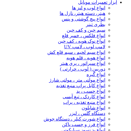
ابزار تعمیرات موبایل
انواع لوپ و لنز ها
هیتر، دسته هیتر، نازل ها
انواع پیچ‌ گوشتی و پنس
بطری تینر
سیم چین و کف چین
انواع فلکس ، خمیر قلع
انواع نوک هویه ، کف چین
لامپ لوپ ، لامپ UV
انواع سیم لحیم ، سیم قلع کش
انواع هویه ، قلم هویه
انواع سپراتور ، پری هیتر
دوربین ( لوپ ، حرارتی )
انواع گیره
انواع مولتی متر ، مولتی شارژ
انواع کابل پراپ منبع تغذیه
انواع چسب ، پد
انواع کاردک ، تیغ آیسی
انواع منبع تغذیه ، پراب
انواع شابلون
دستگاه گلس ، لیزر
انواع شورت کیلر ، دستگاه جوش
انواع فرز و چسب پاکن
انواع پد نسوز سیلیکونی