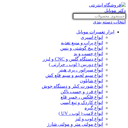
انتخاب دسته بندی
ابزار تعمیرات موبایل
انواع اسپری
انواع پراب و منبع تغذیه
انواع پیچ گوشتی و پنس
انواع چسب و پد
انواع دستگاه گلس و CNC و لیزر
انواع دوربین ( لوپ ، حرارتی )
انواع سپراتور ، پری هیتر
انواع سیم لحیم و سیم قلع کش
انواع شابلون
انواع شورت کیلر و دستگاه جوش
انواع فرز و چسب پاکن
انواع فلکس ، خمیر قلع
انواع کاردک و تیغ آیسی
انواع گیره
انواع لامپ ( لوپ ، UV )
انواع لوپ و لنز
انواع مولتی متر و مولتی شارژ