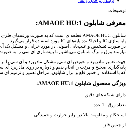
ارسال و حمل و نقل
توضیحات
معرفی شابلون AMAOE HU:1:
شابلون AMAOE HU:1
پایه‌سازی IC و احیاکننده پایه‌های IC مورد استفاده قرار می‌گیرد.
در صورت تشخیص و عیب‌یابی اصولی در مورد خرابی و مشکل یک آی س
نیازمند ورق و برگ شابلون می‌باشیم تا پایه‌سازی آی سی را به صو
جهت تعمیر مادربرد و تعویض ای سی, مشکل مادربرد و آی سی را بر طر
پایه‌گذاری صحیح و مرتب را انجام بدیم و دوباره بر روی مادربرد آی
که با استفاده از خمیر قلع و ابزار شابلون, مراحل تعمیر و ترمیم آی س
ویژگی محصول شابلون AMAOE HU:1:
دارای شبکه های دقیق
تعداد ورق : 1 عدد
استحکام و مقاومت بالا در برابر حرارت و خمیدگی
از جنس فلز