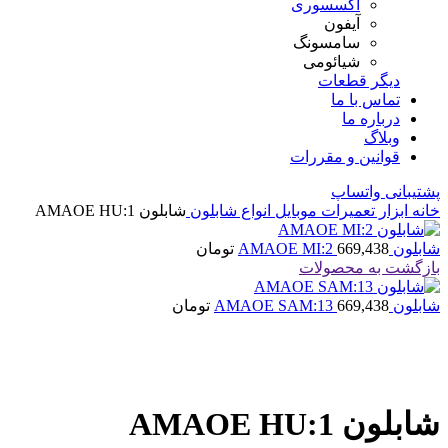
اکسسوری
آیفون
سامسونگ
شیائومی
دیگر قطعات
تماس با ما
درباره ما
وبلاگ
قوانین و مقررات
پشتیبانی واتساپ
خانه
ابزار تعمیرات موبایل
انواع شابلون
شابلون AMAOE HU:1
شابلون AMAOE MI:2
669,438
تومان
بازگشت به محصولات
شابلون AMAOE SAM:13
669,438
تومان
بزرگنمایی تصویر
شابلون AMAOE HU:1