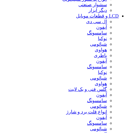
سشوار صنعتی
دیگر ابزار
LCD و قطعات موبایل
ال سی دی
آیفون
سامسونگ
نوکیا
شیائومی
هواوی
باطری
آیفون
سامسونگ
نوکیا
شیائومی
هواوی
گلس فنی و بک لایت
آیفون
سامسونگ
شیائومی
انواع فلت برد و شارژ
آیفون
سامسونگ
شیائومی