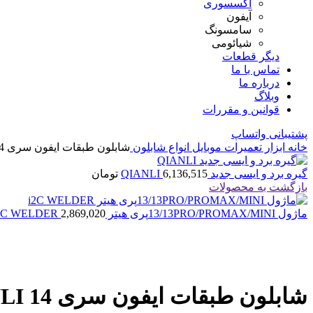
اکسسوری
آیفون
سامسونگ
شیائومی
دیگر قطعات
تماس با ما
درباره ما
وبلاگ
قوانین و مقررات
پشتیبانی واتساپ
خانه
ابزار تعمیرات موبایل
انواع شابلون
شابلون طبقات ایفون سری 14 QIANLI
گیره برد و ایسی جدید QIANLI
6,136,515
تومان
بازگشت به محصولات
ماژول 13/13PRO/PROMAX/MINIپری هیتر i2C WELDER
2,869,020
بزرگنمایی تصویر
شابلون طبقات ایفون سری 14 QIANLI