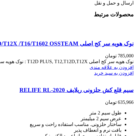
ارسال و حمل و نقل
محصولات مرتبط
نوک هویه سر کج اصلی T12D+/T12/ T12D/T12X /T16/T1602 OSSTEAM
785,000
تومان
نوک هویه سر کج اصلی T12D PLUS, T12,T12D,T12X : نوک هویه سر کج اصلی T12D PLUS, T12,T12D,T12X ، محصولی با بالاترین
افزودن به علاقه مندی
افزودن به سبد خرید
سیم قلع کش حلزونی ریلایف RELIFE RL-2020
635,966
تومان
طول سیم 2 متر
عرض سیم 2 میلیمتر
ساختار حلزونی. مناسب استفاده راحت و سریع
بافت نرم و انعطاف پذیر
قابل استفاده بر روی انواع برد الکترونیک