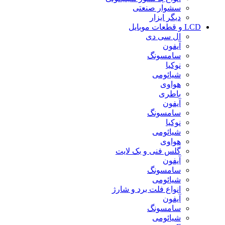
سشوار صنعتی
دیگر ابزار
LCD و قطعات موبایل
ال سی دی
آیفون
سامسونگ
نوکیا
شیائومی
هواوی
باطری
آیفون
سامسونگ
نوکیا
شیائومی
هواوی
گلس فنی و بک لایت
آیفون
سامسونگ
شیائومی
انواع فلت برد و شارژ
آیفون
سامسونگ
شیائومی