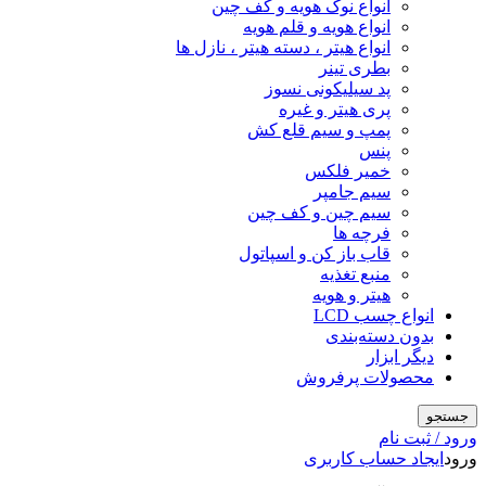
انواع نوک هویه و کف چین
انواع هویه و قلم هویه
انواع هیتر ، دسته هیتر ، نازل ها
بطری تینر
پد سیلیکونی نسوز
پری هیتر و غیره
پمپ و سیم قلع کش
پنس
خمیر فلکس
سیم جامپر
سیم چین و کف چین
فرچه ها
قاب باز کن و اسپاتول
منبع تغذیه
هیتر و هویه
انواع چسب LCD
بدون دسته‌بندی
دیگر ابزار
محصولات پرفروش
جستجو
ورود / ثبت نام
ورود
ایجاد حساب کاربری