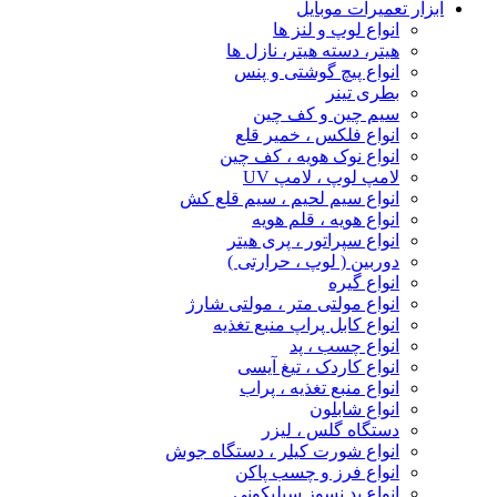
ابزار تعمیرات موبایل
انواع لوپ و لنز ها
هیتر، دسته هیتر، نازل ها
انواع پیچ‌ گوشتی و پنس
بطری تینر
سیم چین و کف چین
انواع فلکس ، خمیر قلع
انواع نوک هویه ، کف چین
لامپ لوپ ، لامپ UV
انواع سیم لحیم ، سیم قلع کش
انواع هویه ، قلم هویه
انواع سپراتور ، پری هیتر
دوربین ( لوپ ، حرارتی )
انواع گیره
انواع مولتی متر ، مولتی شارژ
انواع کابل پراپ منبع تغذیه
انواع چسب ، پد
انواع کاردک ، تیغ آیسی
انواع منبع تغذیه ، پراب
انواع شابلون
دستگاه گلس ، لیزر
انواع شورت کیلر ، دستگاه جوش
انواع فرز و چسب پاکن
انواع پد نسوز سیلیکونی