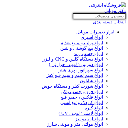
انتخاب دسته بندی
ابزار تعمیرات موبایل
انواع اسپری
انواع پراب و منبع تغذیه
انواع پیچ گوشتی و پنس
انواع چسب و پد
انواع دستگاه گلس و CNC و لیزر
انواع دوربین ( لوپ ، حرارتی )
انواع سپراتور ، پری هیتر
انواع سیم لحیم و سیم قلع کش
انواع شابلون
انواع شورت کیلر و دستگاه جوش
انواع فرز و چسب پاکن
انواع فلکس ، خمیر قلع
انواع کاردک و تیغ آیسی
انواع گیره
انواع لامپ ( لوپ ، UV )
انواع لوپ و لنز
انواع مولتی متر و مولتی شارژ