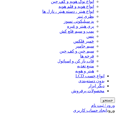
انواع نوک هویه و کف چین
انواع هویه و قلم هویه
انواع هیتر ، دسته هیتر ، نازل ها
بطری تینر
پد سیلیکونی نسوز
پری هیتر و غیره
پمپ و سیم قلع کش
پنس
خمیر فلکس
سیم جامپر
سیم چین و کف چین
فرچه ها
قاب باز کن و اسپاتول
منبع تغذیه
هیتر و هویه
انواع چسب LCD
بدون دسته‌بندی
دیگر ابزار
محصولات پرفروش
جستجو
ورود / ثبت نام
ورود
ایجاد حساب کاربری