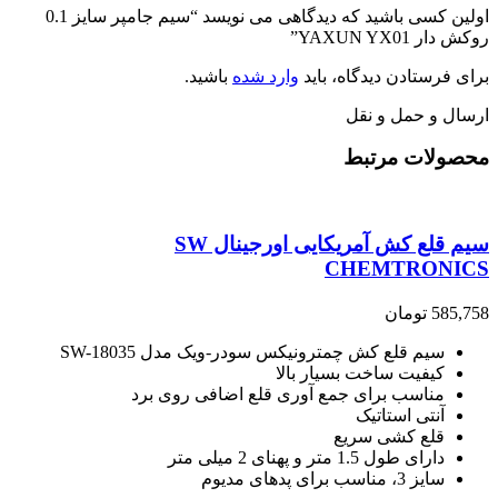
اولین کسی باشید که دیدگاهی می نویسد “سیم جامپر سایز 0.1
روکش دار YAXUN YX01”
برای فرستادن دیدگاه، باید
وارد شده
باشید.
ارسال و حمل و نقل
محصولات مرتبط
سیم قلع کش آمریکایی اورجینال SW
CHEMTRONICS
585,758
تومان
سیم قلع کش چمترونیکس سودر-ویک مدل SW-18035
کیفیت ساخت بسیار بالا
مناسب برای جمع آوری قلع اضافی روی برد
آنتی استاتیک
قلع کشی سریع
دارای طول 1.5 متر و پهنای 2 میلی متر
سایز 3، مناسب برای پدهای مدیوم