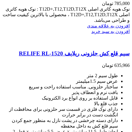
785,000
تومان
نوک هویه کاتری اصلی T12D+,T12,T12D,T12X : نوک هویه کاتری
اصلی T12D+,T12,T12D,T12X ، محصولی با بالاترین کیفیت ساخت
و طراحی می‌باشد.
افزودن به علاقه مندی
افزودن به سبد خرید
سیم قلع کش حلزونی ریلایف RELIFE RL-1520
635,966
تومان
طول سیم 2 متر
عرض سیم 1.5میلیمتر
ساختار حلزونی. مناسب استفاده راحت و سریع
بافت نرم و انعطاف پذیر
قابل استفاده بر روی انواع برد الکترونیک
جذب قلع بالا
دارای نوک فلزی در قسمت سر حلزونی برای محافظت از
انگشت دست در برابر حرارت
دارای دسته چرخشی در پشت نازل به منظور جمع کردن
سیم قلع کش به داخل محفظه
ابعاد: طول 11.5 سانتیمتر × عرض 5.5 سانتیمتر × قطر 2