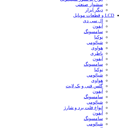
سشوار صنعتی
دیگر ابزار
LCD و قطعات موبایل
ال سی دی
آیفون
سامسونگ
نوکیا
شیائومی
هواوی
باطری
آیفون
سامسونگ
نوکیا
شیائومی
هواوی
گلس فنی و بک لایت
آیفون
سامسونگ
شیائومی
انواع فلت برد و شارژ
آیفون
سامسونگ
شیائومی