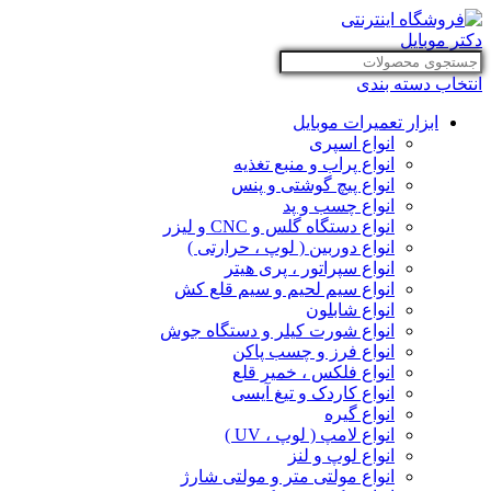
انتخاب دسته بندی
ابزار تعمیرات موبایل
انواع اسپری
انواع پراب و منبع تغذیه
انواع پیچ گوشتی و پنس
انواع چسب و پد
انواع دستگاه گلس و CNC و لیزر
انواع دوربین ( لوپ ، حرارتی )
انواع سپراتور ، پری هیتر
انواع سیم لحیم و سیم قلع کش
انواع شابلون
انواع شورت کیلر و دستگاه جوش
انواع فرز و چسب پاکن
انواع فلکس ، خمیر قلع
انواع کاردک و تیغ آیسی
انواع گیره
انواع لامپ ( لوپ ، UV )
انواع لوپ و لنز
انواع مولتی متر و مولتی شارژ