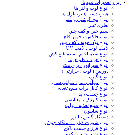
ابزار تعمیرات موبایل
انواع لوپ و لنز ها
هیتر، دسته هیتر، نازل ها
انواع پیچ‌ گوشتی و پنس
بطری تینر
سیم چین و کف چین
انواع فلکس ، خمیر قلع
انواع نوک هویه ، کف چین
لامپ لوپ ، لامپ UV
انواع سیم لحیم ، سیم قلع کش
انواع هویه ، قلم هویه
انواع سپراتور ، پری هیتر
دوربین ( لوپ ، حرارتی )
انواع گیره
انواع مولتی متر ، مولتی شارژ
انواع کابل پراپ منبع تغذیه
انواع چسب ، پد
انواع کاردک ، تیغ آیسی
انواع منبع تغذیه ، پراب
انواع شابلون
دستگاه گلس ، لیزر
انواع شورت کیلر ، دستگاه جوش
انواع فرز و چسب پاکن
انواع پد نسوز سیلیکونی