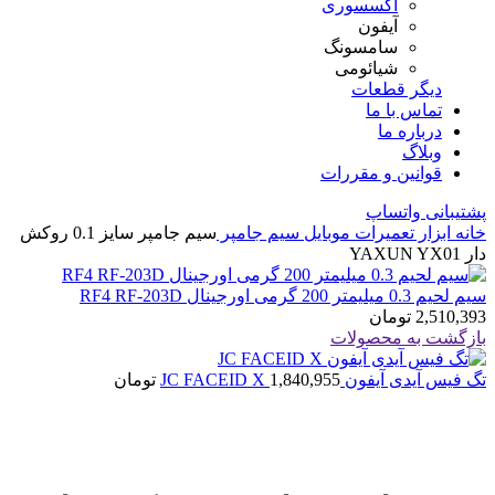
اکسسوری
آیفون
سامسونگ
شیائومی
دیگر قطعات
تماس با ما
درباره ما
وبلاگ
قوانین و مقررات
پشتیبانی واتساپ
خانه
ابزار تعمیرات موبایل
سیم جامپر
سیم جامپر سایز 0.1 روکش
دار YAXUN YX01
سیم لحیم 0.3 میلیمتر 200 گرمی اورجینال RF4 RF-203D
2,510,393
تومان
بازگشت به محصولات
تگ فیس آیدی آیفون JC FACEID X
1,840,955
تومان
بزرگنمایی تصویر