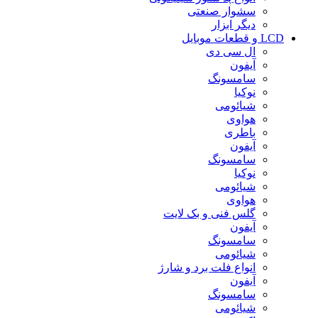
سشوار صنعتی
دیگر ابزار
LCD و قطعات موبایل
ال سی دی
آیفون
سامسونگ
نوکیا
شیائومی
هواوی
باطری
آیفون
سامسونگ
نوکیا
شیائومی
هواوی
گلس فنی و بک لایت
آیفون
سامسونگ
شیائومی
انواع فلت برد و شارژ
آیفون
سامسونگ
شیائومی