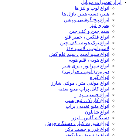
ابزار تعمیرات موبایل
انواع لوپ و لنز ها
هیتر، دسته هیتر، نازل ها
انواع پیچ‌ گوشتی و پنس
بطری تینر
سیم چین و کف چین
انواع فلکس ، خمیر قلع
انواع نوک هویه ، کف چین
لامپ لوپ ، لامپ UV
انواع سیم لحیم ، سیم قلع کش
انواع هویه ، قلم هویه
انواع سپراتور ، پری هیتر
دوربین ( لوپ ، حرارتی )
انواع گیره
انواع مولتی متر ، مولتی شارژ
انواع کابل پراپ منبع تغذیه
انواع چسب ، پد
انواع کاردک ، تیغ آیسی
انواع منبع تغذیه ، پراب
انواع شابلون
دستگاه گلس ، لیزر
انواع شورت کیلر ، دستگاه جوش
انواع فرز و چسب پاکن
انواع پد نسوز سیلیکونی