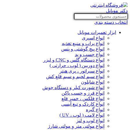
انتخاب دسته بندی
ابزار تعمیرات موبایل
انواع اسپری
انواع پراب و منبع تغذیه
انواع پیچ گوشتی و پنس
انواع چسب و پد
انواع دستگاه گلس و CNC و لیزر
انواع دوربین ( لوپ ، حرارتی )
انواع سپراتور ، پری هیتر
انواع سیم لحیم و سیم قلع کش
انواع شابلون
انواع شورت کیلر و دستگاه جوش
انواع فرز و چسب پاکن
انواع فلکس ، خمیر قلع
انواع کاردک و تیغ آیسی
انواع گیره
انواع لامپ ( لوپ ، UV )
انواع لوپ و لنز
انواع مولتی متر و مولتی شارژ