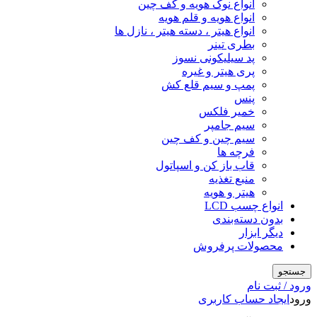
انواع نوک هویه و کف چین
انواع هویه و قلم هویه
انواع هیتر ، دسته هیتر ، نازل ها
بطری تینر
پد سیلیکونی نسوز
پری هیتر و غیره
پمپ و سیم قلع کش
پنس
خمیر فلکس
سیم جامپر
سیم چین و کف چین
فرچه ها
قاب باز کن و اسپاتول
منبع تغذیه
هیتر و هویه
انواع چسب LCD
بدون دسته‌بندی
دیگر ابزار
محصولات پرفروش
جستجو
ورود / ثبت نام
ورود
ایجاد حساب کاربری