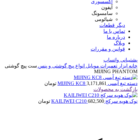
اکسسوری
آیفون
سامسونگ
شیائومی
دیگر قطعات
تماس با ما
درباره ما
وبلاگ
قوانین و مقررات
پشتیبانی واتساپ
خانه
ابزار تعمیرات موبایل
انواع پیچ گوشتی و پنس
ست پیچ گوشتی
MIJING PHANTOM
دسته تیغ آیسی MIJING KC8
3,171,861
تومان
بازگشت به محصولات
نوک هویه سرکج KAILIWEI C210
682,500
تومان
اتمام موجودی
بزرگنمایی تصویر