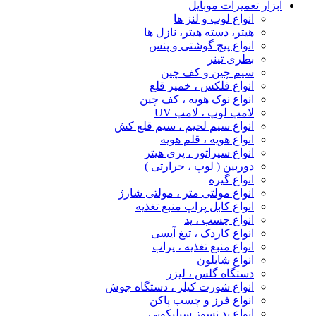
ابزار تعمیرات موبایل
انواع لوپ و لنز ها
هیتر، دسته هیتر، نازل ها
انواع پیچ‌ گوشتی و پنس
بطری تینر
سیم چین و کف چین
انواع فلکس ، خمیر قلع
انواع نوک هویه ، کف چین
لامپ لوپ ، لامپ UV
انواع سیم لحیم ، سیم قلع کش
انواع هویه ، قلم هویه
انواع سپراتور ، پری هیتر
دوربین ( لوپ ، حرارتی )
انواع گیره
انواع مولتی متر ، مولتی شارژ
انواع کابل پراپ منبع تغذیه
انواع چسب ، پد
انواع کاردک ، تیغ آیسی
انواع منبع تغذیه ، پراب
انواع شابلون
دستگاه گلس ، لیزر
انواع شورت کیلر ، دستگاه جوش
انواع فرز و چسب پاکن
انواع پد نسوز سیلیکونی