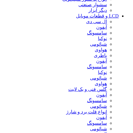
سشوار صنعتی
دیگر ابزار
LCD و قطعات موبایل
ال سی دی
آیفون
سامسونگ
نوکیا
شیائومی
هواوی
باطری
آیفون
سامسونگ
نوکیا
شیائومی
هواوی
گلس فنی و بک لایت
آیفون
سامسونگ
شیائومی
انواع فلت برد و شارژ
آیفون
سامسونگ
شیائومی