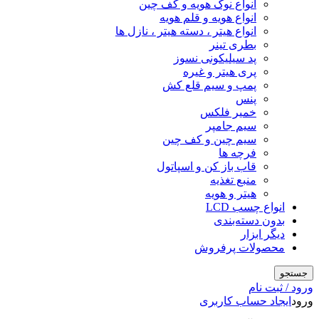
انواع نوک هویه و کف چین
انواع هویه و قلم هویه
انواع هیتر ، دسته هیتر ، نازل ها
بطری تینر
پد سیلیکونی نسوز
پری هیتر و غیره
پمپ و سیم قلع کش
پنس
خمیر فلکس
سیم جامپر
سیم چین و کف چین
فرچه ها
قاب باز کن و اسپاتول
منبع تغذیه
هیتر و هویه
انواع چسب LCD
بدون دسته‌بندی
دیگر ابزار
محصولات پرفروش
جستجو
ورود / ثبت نام
ورود
ایجاد حساب کاربری