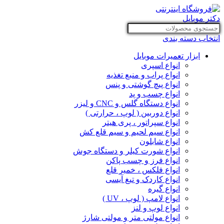
انتخاب دسته بندی
ابزار تعمیرات موبایل
انواع اسپری
انواع پراب و منبع تغذیه
انواع پیچ گوشتی و پنس
انواع چسب و پد
انواع دستگاه گلس و CNC و لیزر
انواع دوربین ( لوپ ، حرارتی )
انواع سپراتور ، پری هیتر
انواع سیم لحیم و سیم قلع کش
انواع شابلون
انواع شورت کیلر و دستگاه جوش
انواع فرز و چسب پاکن
انواع فلکس ، خمیر قلع
انواع کاردک و تیغ آیسی
انواع گیره
انواع لامپ ( لوپ ، UV )
انواع لوپ و لنز
انواع مولتی متر و مولتی شارژ