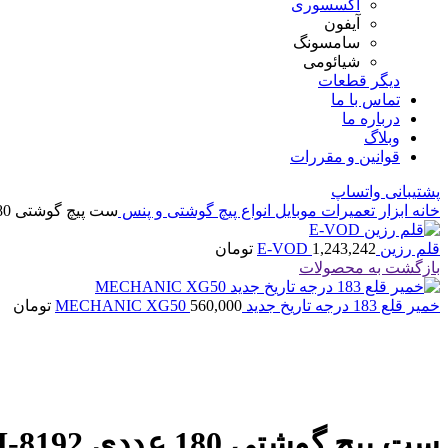
اکسسوری
آیفون
سامسونگ
شیائومی
دیگر قطعات
تماس با ما
درباره ما
وبلاگ
قوانین و مقررات
پشتیبانی واتساپ
خانه
ابزار تعمیرات موبایل
انواع پیچ گوشتی و پنس
ست پیچ گوشتی 180 عددی JAKEMY JM-8192
قلم رزین E-VOD
1,243,242
تومان
بازگشت به محصولات
خمیر قلع 183 درجه تاریخ جدید MECHANIC XG50
560,000
تومان
اتمام موجودی
بزرگنمایی تصویر
ست پیچ گوشتی 180 عددی JAKEMY JM-8192