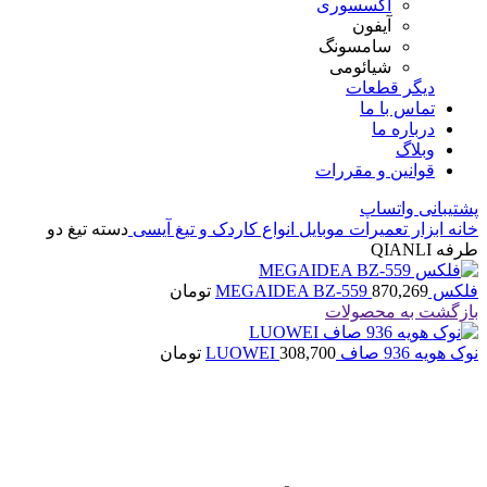
اکسسوری
آیفون
سامسونگ
شیائومی
دیگر قطعات
تماس با ما
درباره ما
وبلاگ
قوانین و مقررات
پشتیبانی واتساپ
خانه
ابزار تعمیرات موبایل
انواع کاردک و تیغ آیسی
دسته تیغ دو
طرفه QIANLI
فلکس MEGAIDEA BZ-559
870,269
تومان
بازگشت به محصولات
نوک هویه 936 صاف LUOWEI
308,700
تومان
اتمام موجودی
بزرگنمایی تصویر