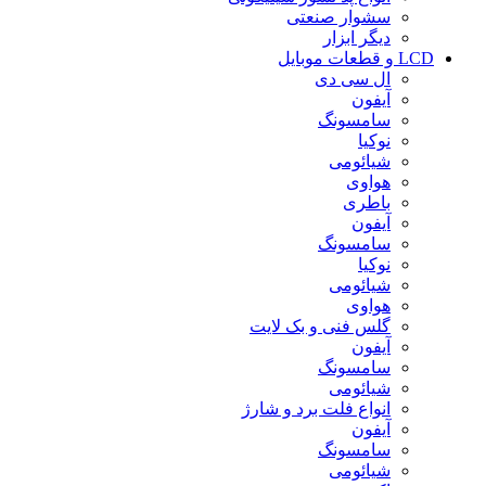
سشوار صنعتی
دیگر ابزار
LCD و قطعات موبایل
ال سی دی
آیفون
سامسونگ
نوکیا
شیائومی
هواوی
باطری
آیفون
سامسونگ
نوکیا
شیائومی
هواوی
گلس فنی و بک لایت
آیفون
سامسونگ
شیائومی
انواع فلت برد و شارژ
آیفون
سامسونگ
شیائومی