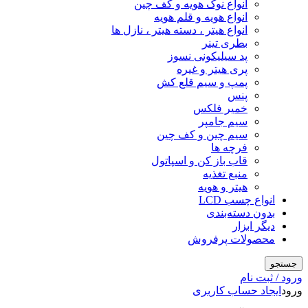
انواع نوک هویه و کف چین
انواع هویه و قلم هویه
انواع هیتر ، دسته هیتر ، نازل ها
بطری تینر
پد سیلیکونی نسوز
پری هیتر و غیره
پمپ و سیم قلع کش
پنس
خمیر فلکس
سیم جامپر
سیم چین و کف چین
فرچه ها
قاب باز کن و اسپاتول
منبع تغذیه
هیتر و هویه
انواع چسب LCD
بدون دسته‌بندی
دیگر ابزار
محصولات پرفروش
جستجو
ورود / ثبت نام
ورود
ایجاد حساب کاربری