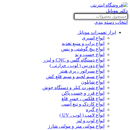
انتخاب دسته بندی
ابزار تعمیرات موبایل
انواع اسپری
انواع پراب و منبع تغذیه
انواع پیچ گوشتی و پنس
انواع چسب و پد
انواع دستگاه گلس و CNC و لیزر
انواع دوربین ( لوپ ، حرارتی )
انواع سپراتور ، پری هیتر
انواع سیم لحیم و سیم قلع کش
انواع شابلون
انواع شورت کیلر و دستگاه جوش
انواع فرز و چسب پاکن
انواع فلکس ، خمیر قلع
انواع کاردک و تیغ آیسی
انواع گیره
انواع لامپ ( لوپ ، UV )
انواع لوپ و لنز
انواع مولتی متر و مولتی شارژ