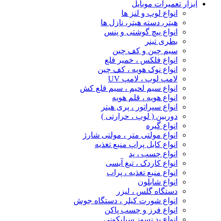
ابزار تعمیرات موبایل
انواع لوپ و لنز ها
هیتر، دسته هیتر، نازل ها
انواع پیچ‌ گوشتی و پنس
بطری تینر
سیم چین و کف چین
انواع فلکس ، خمیر قلع
انواع نوک هویه ، کف چین
لامپ لوپ ، لامپ UV
انواع سیم لحیم ، سیم قلع کش
انواع هویه ، قلم هویه
انواع سپراتور ، پری هیتر
دوربین ( لوپ ، حرارتی )
انواع گیره
انواع مولتی متر ، مولتی شارژ
انواع کابل پراپ منبع تغذیه
انواع چسب ، پد
انواع کاردک ، تیغ آیسی
انواع منبع تغذیه ، پراب
انواع شابلون
دستگاه گلس ، لیزر
انواع شورت کیلر ، دستگاه جوش
انواع فرز و چسب پاکن
انواع پد نسوز سیلیکونی