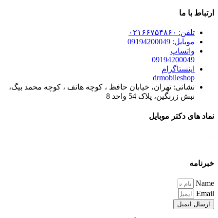
ارتباط با ما
تلفن: ۰۲۱۶۶۷۵۴۸۶۰
موبایل: 09194200049
واتساپ
09194200049
اینستاگرام
drmobileshop
نشانی: تهران، خیابان حافظ ، کوچه هاتف ، کوچه محمد بیگ،
نبش زرنگین، پلاک 54 واحد 8
نماد های دکتر موبایل
خبرنامه
Name
Email
ارسال ایمیل