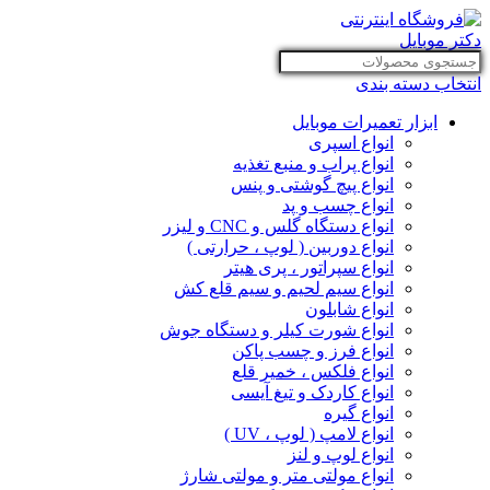
انتخاب دسته بندی
ابزار تعمیرات موبایل
انواع اسپری
انواع پراب و منبع تغذیه
انواع پیچ گوشتی و پنس
انواع چسب و پد
انواع دستگاه گلس و CNC و لیزر
انواع دوربین ( لوپ ، حرارتی )
انواع سپراتور ، پری هیتر
انواع سیم لحیم و سیم قلع کش
انواع شابلون
انواع شورت کیلر و دستگاه جوش
انواع فرز و چسب پاکن
انواع فلکس ، خمیر قلع
انواع کاردک و تیغ آیسی
انواع گیره
انواع لامپ ( لوپ ، UV )
انواع لوپ و لنز
انواع مولتی متر و مولتی شارژ