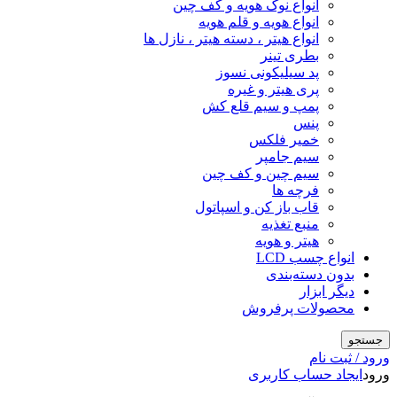
انواع نوک هویه و کف چین
انواع هویه و قلم هویه
انواع هیتر ، دسته هیتر ، نازل ها
بطری تینر
پد سیلیکونی نسوز
پری هیتر و غیره
پمپ و سیم قلع کش
پنس
خمیر فلکس
سیم جامپر
سیم چین و کف چین
فرچه ها
قاب باز کن و اسپاتول
منبع تغذیه
هیتر و هویه
انواع چسب LCD
بدون دسته‌بندی
دیگر ابزار
محصولات پرفروش
جستجو
ورود / ثبت نام
ورود
ایجاد حساب کاربری