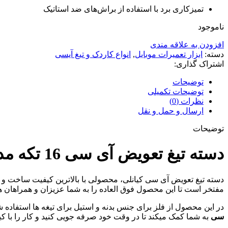
تمیزکاری برد با استفاده از براش‌های ضد استاتیک
ناموجود
افزودن به علاقه مندی
دسته:
ابزار تعمیرات موبایل
,
انواع کاردک و تیغ آیسی
اشتراک گذاری:
توضیحات
توضیحات تکمیلی
نظرات (0)
ارسال و حمل و نقل
توضیحات
دسته تیغ تعویض آی سی 16 تکه مدل کیانلی QianLi 011 :
دسته تیغ تعویض آی سی کیانلی، محصولی با بالاترین کیفیت ساخت و 
مفتخر است تا این محصول فوق العاده را به شما عزیزان و همراهان
در این محصول از فلز برای جنس بدنه و استیل برای تیغه ها استفاده شده است . این مح
سی
به شما کمک میکند تا در وقت خود صرفه جویی کنید و کار را با کیف