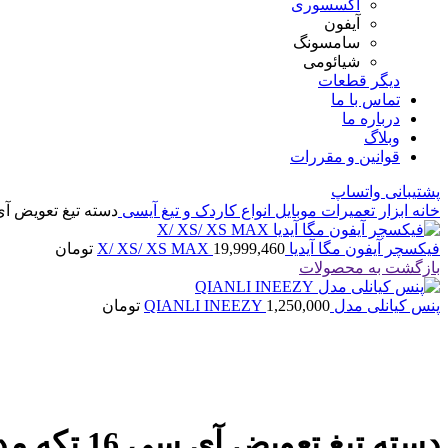
اکسسوری
آیفون
سامسونگ
شیائومی
دیگر قطعات
تماس با ما
درباره ما
وبلاگ
قوانین و مقررات
پشتیبانی واتساپ
خانه
ابزار تعمیرات موبایل
انواع کاردک و تیغ آیسی
دسته تیغ تعویض آی سی 16 تکه مدل کیانل
فیکسچر آیفون مگا آیدیا X/ XS/ XS MAX
19,999,460
تومان
بازگشت به محصولات
پنس کیانلی مدل QIANLI INEEZY
1,250,000
تومان
اتمام موجودی
بزرگنمایی تصویر
دسته تیغ تعویض آی سی 16 تکه مدل کیانلی QianLi 011