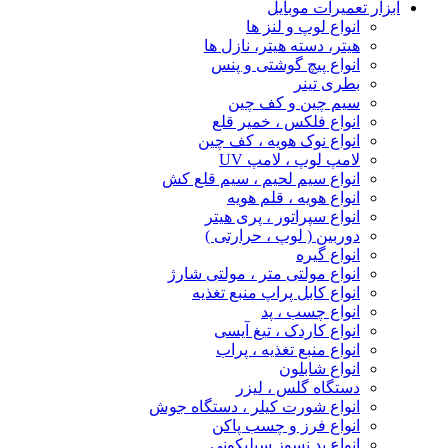
ابزار تعمیرات موبایل
انواع لوپ و لنز ها
هیتر، دسته هیتر، نازل ها
انواع پیچ‌ گوشتی و پنس
بطری تینر
سیم چین و کف چین
انواع فلکس ، خمیر قلع
انواع نوک هویه ، کف چین
لامپ لوپ ، لامپ UV
انواع سیم لحیم ، سیم قلع کش
انواع هویه ، قلم هویه
انواع سپراتور ، پری هیتر
دوربین ( لوپ ، حرارتی )
انواع گیره
انواع مولتی متر ، مولتی شارژ
انواع کابل پراپ منبع تغذیه
انواع چسب ، پد
انواع کاردک ، تیغ آیسی
انواع منبع تغذیه ، پراب
انواع شابلون
دستگاه گلس ، لیزر
انواع شورت کیلر ، دستگاه جوش
انواع فرز و چسب پاکن
انواع پد نسوز سیلیکونی