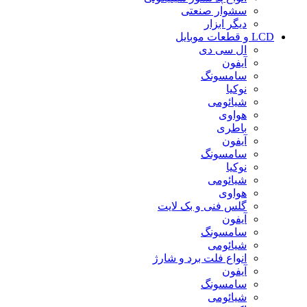
سشوار صنعتی
دیگر ابزار
LCD و قطعات موبایل
ال سی دی
آیفون
سامسونگ
نوکیا
شیائومی
هواوی
باطری
آیفون
سامسونگ
نوکیا
شیائومی
هواوی
گلس فنی و بک لایت
آیفون
سامسونگ
شیائومی
انواع فلت برد و شارژ
آیفون
سامسونگ
شیائومی