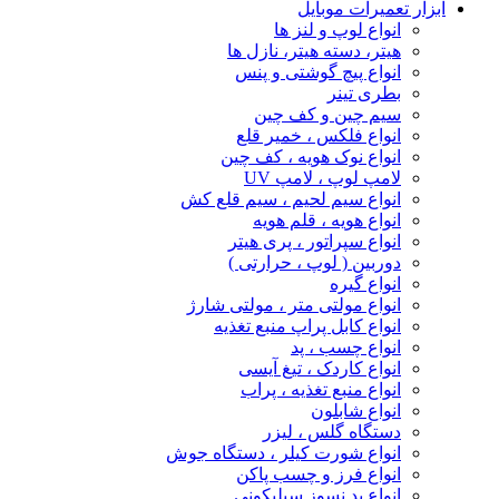
ابزار تعمیرات موبایل
انواع لوپ و لنز ها
هیتر، دسته هیتر، نازل ها
انواع پیچ‌ گوشتی و پنس
بطری تینر
سیم چین و کف چین
انواع فلکس ، خمیر قلع
انواع نوک هویه ، کف چین
لامپ لوپ ، لامپ UV
انواع سیم لحیم ، سیم قلع کش
انواع هویه ، قلم هویه
انواع سپراتور ، پری هیتر
دوربین ( لوپ ، حرارتی )
انواع گیره
انواع مولتی متر ، مولتی شارژ
انواع کابل پراپ منبع تغذیه
انواع چسب ، پد
انواع کاردک ، تیغ آیسی
انواع منبع تغذیه ، پراب
انواع شابلون
دستگاه گلس ، لیزر
انواع شورت کیلر ، دستگاه جوش
انواع فرز و چسب پاکن
انواع پد نسوز سیلیکونی