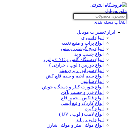
انتخاب دسته بندی
ابزار تعمیرات موبایل
انواع اسپری
انواع پراب و منبع تغذیه
انواع پیچ گوشتی و پنس
انواع چسب و پد
انواع دستگاه گلس و CNC و لیزر
انواع دوربین ( لوپ ، حرارتی )
انواع سپراتور ، پری هیتر
انواع سیم لحیم و سیم قلع کش
انواع شابلون
انواع شورت کیلر و دستگاه جوش
انواع فرز و چسب پاکن
انواع فلکس ، خمیر قلع
انواع کاردک و تیغ آیسی
انواع گیره
انواع لامپ ( لوپ ، UV )
انواع لوپ و لنز
انواع مولتی متر و مولتی شارژ