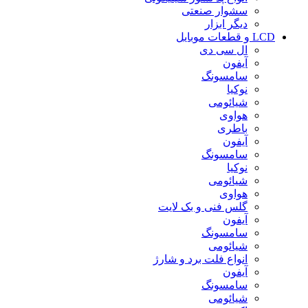
سشوار صنعتی
دیگر ابزار
LCD و قطعات موبایل
ال سی دی
آیفون
سامسونگ
نوکیا
شیائومی
هواوی
باطری
آیفون
سامسونگ
نوکیا
شیائومی
هواوی
گلس فنی و بک لایت
آیفون
سامسونگ
شیائومی
انواع فلت برد و شارژ
آیفون
سامسونگ
شیائومی