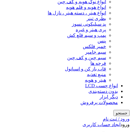
انواع نوک هویه و کف چین
انواع هویه و قلم هویه
انواع هیتر ، دسته هیتر ، نازل ها
بطری تینر
پد سیلیکونی نسوز
پری هیتر و غیره
پمپ و سیم قلع کش
پنس
خمیر فلکس
سیم جامپر
سیم چین و کف چین
فرچه ها
قاب باز کن و اسپاتول
منبع تغذیه
هیتر و هویه
انواع چسب LCD
بدون دسته‌بندی
دیگر ابزار
محصولات پرفروش
جستجو
ورود / ثبت نام
ورود
ایجاد حساب کاربری