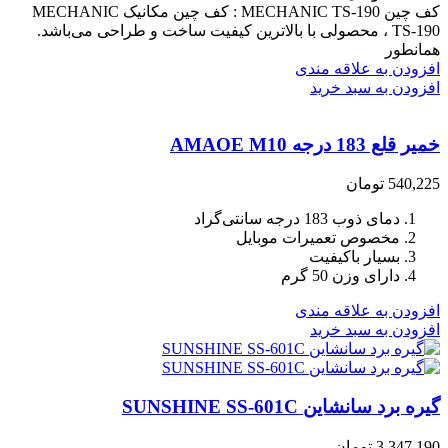
کف چین MECHANIC TS-190 : کف چین مکانیک MECHANIC
TS-190 ، محصولی با بالاترین کیفیت ساخت و طراحی می‌باشد.
همانطور
افزودن به علاقه مندی
افزودن به سبد خرید
خمیر قلع 183 درجه AMAOE M10
540,225
تومان
دمای ذوب 183 درجه سانتی‌گراد
مخصوص تعمیرات موبایل
بسیار باکیفیت
دارای وزن 50 گرم
افزودن به علاقه مندی
افزودن به سبد خرید
گیره برد سانشاین SUNSHINE SS-601C
3,347,190
تومان