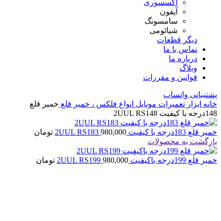
اکسسوری
آیفون
سامسونگ
شیائومی
دیگر قطعات
تماس با ما
درباره ما
وبلاگ
قوانین و مقررات
پشتیبانی واتساپ
خانه
ابزار تعمیرات موبایل
انواع فلکس ، خمیر قلع
خمیر قلع
148درجه با کیفیت 2UUL RS148
خمیر قلع 183درجه با کیفیت 2UUL RS183
980,000
تومان
بازگشت به محصولات
خمیر قلع 199درجه باکیفیت 2UUL RS199
980,000
تومان
اتمام موجودی