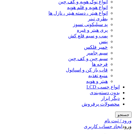
انواع نوک هویه و کف چین
انواع هویه و قلم هویه
انواع هیتر ، دسته هیتر ، نازل ها
بطری تینر
پد سیلیکونی نسوز
پری هیتر و غیره
پمپ و سیم قلع کش
پنس
خمیر فلکس
سیم جامپر
سیم چین و کف چین
فرچه ها
قاب باز کن و اسپاتول
منبع تغذیه
هیتر و هویه
انواع چسب LCD
بدون دسته‌بندی
دیگر ابزار
محصولات پرفروش
جستجو
ورود / ثبت نام
ورود
ایجاد حساب کاربری