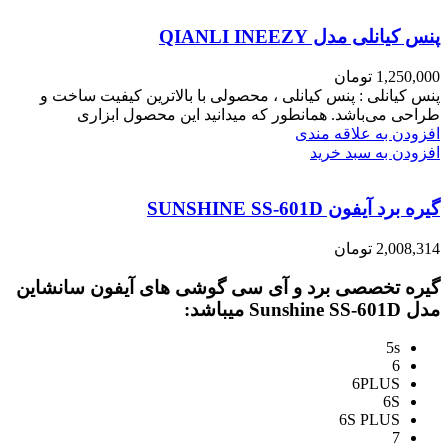
پنس کیانلی مدل QIANLI INEEZY
1,250,000
تومان
پنس کیانلی : پنس کیانلی ، محصولی با بالاترین کیفیت ساخت و
طراحی می‌باشد. همانطور که میدانید این محصول ابزاری
افزودن به علاقه مندی
افزودن به سبد خرید
گیره برد آیفون SUNSHINE SS-601D
2,008,314
تومان
گیره تخصصی برد و آی سی گوشی های آیفون سانشاین
مدل Sunshine SS-601D میباشد:
5s
6
6PLUS
6S
6S PLUS
7