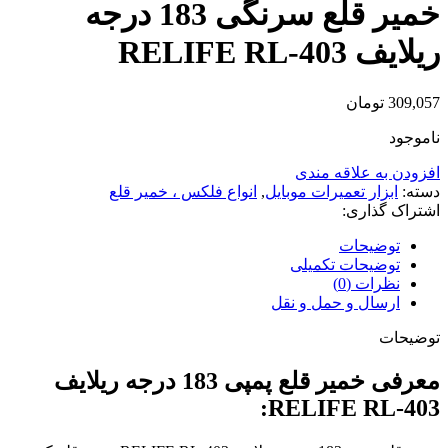
خمیر قلع سرنگی 183 درجه
ریلایف RELIFE RL-403
309,057
تومان
ناموجود
افزودن به علاقه مندی
دسته:
ابزار تعمیرات موبایل
,
انواع فلکس ، خمیر قلع
اشتراک گذاری:
توضیحات
توضیحات تکمیلی
نظرات (0)
ارسال و حمل و نقل
توضیحات
معرفی خمیر قلع پمپی 183 درجه ریلایف
RELIFE RL-403: