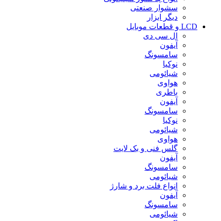
سشوار صنعتی
دیگر ابزار
LCD و قطعات موبایل
ال سی دی
آیفون
سامسونگ
نوکیا
شیائومی
هواوی
باطری
آیفون
سامسونگ
نوکیا
شیائومی
هواوی
گلس فنی و بک لایت
آیفون
سامسونگ
شیائومی
انواع فلت برد و شارژ
آیفون
سامسونگ
شیائومی