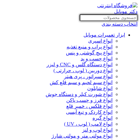
انتخاب دسته بندی
ابزار تعمیرات موبایل
انواع اسپری
انواع پراب و منبع تغذیه
انواع پیچ گوشتی و پنس
انواع چسب و پد
انواع دستگاه گلس و CNC و لیزر
انواع دوربین ( لوپ ، حرارتی )
انواع سپراتور ، پری هیتر
انواع سیم لحیم و سیم قلع کش
انواع شابلون
انواع شورت کیلر و دستگاه جوش
انواع فرز و چسب پاکن
انواع فلکس ، خمیر قلع
انواع کاردک و تیغ آیسی
انواع گیره
انواع لامپ ( لوپ ، UV )
انواع لوپ و لنز
انواع مولتی متر و مولتی شارژ