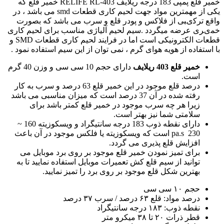
خمیر قلع پمپی 183 درجه ریلایف RELIFE RL-403 خمیر ﻗﻠﻊ ﮐﻪ
ﯾﮑﯽ ﺍﺯ ﻣﻬﻤﺘﺮﯾﻦ ﻣﻮﺍﺩ ﺟﻬﺖ لحیم کاری ﻗﻄﻌﺎﺕ smd ﻣﯽ ﺑﺎﺷﺪ ، ﺩﺭ
ﻭﺍﻗﻊ ﺗﺮﮐیﺒﯽ ﺍﺯ ﻓﻼﮐﺲ ﻭ ﭘﻮﺩﺭ ﻗﻠﻊ ﻭ ﺳﺮﺏ ﻣﯽ ﺑﺎﺷﺪ ﮐﻪ ﺑﺼﻮﺭﺕ
ﺧﻤیﺮی ﻋﺮﺿﻪ میگردد .سیم لحیم آلیاژی مناسب برای لحیم کاری
قطعات الکترونیکی است اما در فرایند لحیم کاری قطعات SMD و
با استفاده از هویه هوای گرم ، نمی توان از این سیم استفاده نمود .
خمیر قلع 403 ریلایف
دارای حجم 10 سی سی و وزن 40 گرم
است.
درصد قلع موجود در این خمیر قلع 63 درصد و سرب به کار
رفته شده در آن 37 درصد است که میزان مناسبی می باشد
زیرا هر چه سرب موجود در خمیر قلع کمتر باشد برای
سلامتی شما نیز بهتر است.
دارای نقطه ذوب 183 درجه سانتیگراد و ویسکوزیته 160 ~
230 pa.s است که ویسکوزیته یا فلکس موجود در آن باعث
افزایش قلع پذیری می گردد.
برای تمیز نمودن خمیر قلع موجود بر روی برد موبایل می
توانید از سیم قلع کش تعمیرات موبایل استفاده نمایید تا به
بهترین شکل قلع موجود بر روی برد را تمیز نمایید.
حجم ۱۰ سی سی
درصد مواد: قلع ۶۳ درصد / سرب ۳۷ درصد
نقطه ذوب: ۱۸۳ درجه سانتیگراد
قطر ذرات ۲۰ تا ۳۸ میکرو متر