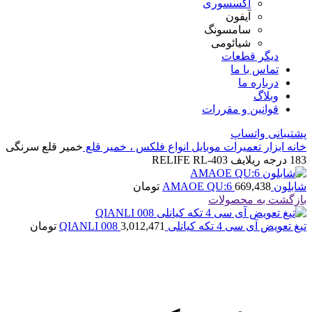
اکسسوری
آیفون
سامسونگ
شیائومی
دیگر قطعات
تماس با ما
درباره ما
وبلاگ
قوانین و مقررات
پشتیبانی واتساپ
خانه
ابزار تعمیرات موبایل
انواع فلکس ، خمیر قلع
خمیر قلع سرنگی
183 درجه ریلایف RELIFE RL-403
شابلون AMAOE QU:6
669,438
تومان
بازگشت به محصولات
تیغ تعویض آی سی 4 تکه کیانلی QIANLI 008
3,012,471
تومان
اتمام موجودی
بزرگنمایی تصویر