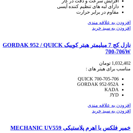
افزایش سرعت و دقت در کار
دارای لبه های تنظیم کننده آیسی
مقاوم در برابر حرارت
افزودن به علاقه مندی
افزودن به سبد خرید
نازل کج 7 میلیمتر هیتر کوییک GORDAK 952 / QUICK
700-706W
1,032,402
تومان
مناسب برای هیتر های :
QUICK 700-705-706
GORDAK 952-952A
KADA
JYD
افزودن به علاقه مندی
افزودن به سبد خرید
خمیر فلکس با اهرم پلاستیکی MECHANIC UV559