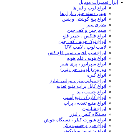
ابزار تعمیرات موبایل
انواع لوپ و لنز ها
هیتر، دسته هیتر، نازل ها
انواع پیچ‌ گوشتی و پنس
بطری تینر
سیم چین و کف چین
انواع فلکس ، خمیر قلع
انواع نوک هویه ، کف چین
لامپ لوپ ، لامپ UV
انواع سیم لحیم ، سیم قلع کش
انواع هویه ، قلم هویه
انواع سپراتور ، پری هیتر
دوربین ( لوپ ، حرارتی )
انواع گیره
انواع مولتی متر ، مولتی شارژ
انواع کابل پراپ منبع تغذیه
انواع چسب ، پد
انواع کاردک ، تیغ آیسی
انواع منبع تغذیه ، پراب
انواع شابلون
دستگاه گلس ، لیزر
انواع شورت کیلر ، دستگاه جوش
انواع فرز و چسب پاکن
انواع پد نسوز سیلیکونی