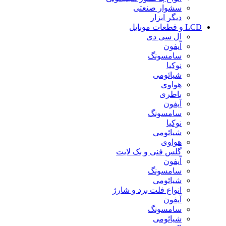
سشوار صنعتی
دیگر ابزار
LCD و قطعات موبایل
ال سی دی
آیفون
سامسونگ
نوکیا
شیائومی
هواوی
باطری
آیفون
سامسونگ
نوکیا
شیائومی
هواوی
گلس فنی و بک لایت
آیفون
سامسونگ
شیائومی
انواع فلت برد و شارژ
آیفون
سامسونگ
شیائومی