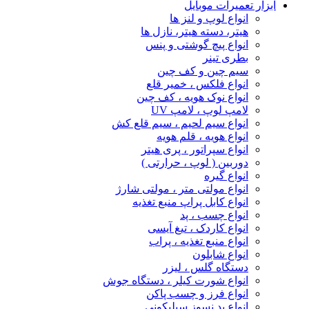
ابزار تعمیرات موبایل
انواع لوپ و لنز ها
هیتر، دسته هیتر، نازل ها
انواع پیچ‌ گوشتی و پنس
بطری تینر
سیم چین و کف چین
انواع فلکس ، خمیر قلع
انواع نوک هویه ، کف چین
لامپ لوپ ، لامپ UV
انواع سیم لحیم ، سیم قلع کش
انواع هویه ، قلم هویه
انواع سپراتور ، پری هیتر
دوربین ( لوپ ، حرارتی )
انواع گیره
انواع مولتی متر ، مولتی شارژ
انواع کابل پراپ منبع تغذیه
انواع چسب ، پد
انواع کاردک ، تیغ آیسی
انواع منبع تغذیه ، پراب
انواع شابلون
دستگاه گلس ، لیزر
انواع شورت کیلر ، دستگاه جوش
انواع فرز و چسب پاکن
انواع پد نسوز سیلیکونی