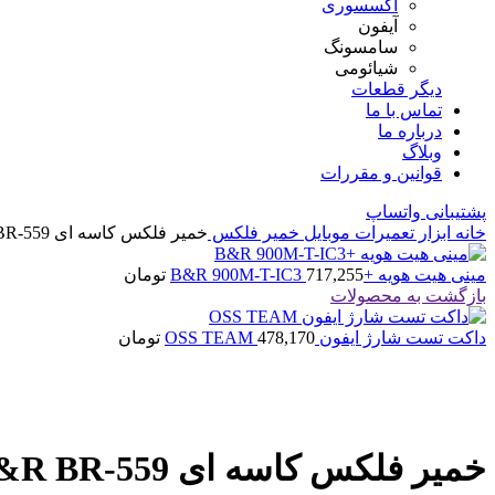
اکسسوری
آیفون
سامسونگ
شیائومی
دیگر قطعات
تماس با ما
درباره ما
وبلاگ
قوانین و مقررات
پشتیبانی واتساپ
خانه
ابزار تعمیرات موبایل
خمیر فلکس
خمیر فلکس کاسه ای B&R BR-559
مینی هیت هویه +B&R 900M-T-IC3
717,255
تومان
بازگشت به محصولات
داکت تست شارژ ایفون OSS TEAM
478,170
تومان
بزرگنمایی تصویر
خمیر فلکس کاسه ای B&R BR-559