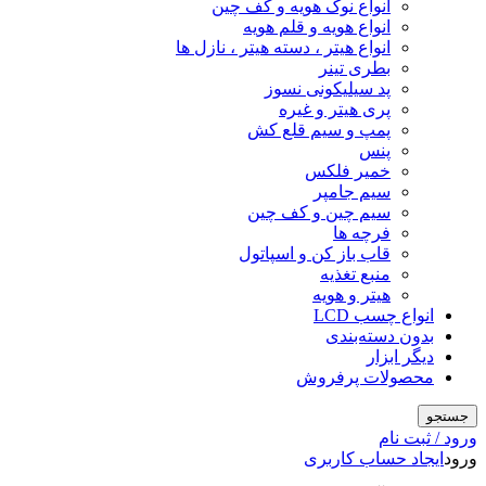
انواع نوک هویه و کف چین
انواع هویه و قلم هویه
انواع هیتر ، دسته هیتر ، نازل ها
بطری تینر
پد سیلیکونی نسوز
پری هیتر و غیره
پمپ و سیم قلع کش
پنس
خمیر فلکس
سیم جامپر
سیم چین و کف چین
فرچه ها
قاب باز کن و اسپاتول
منبع تغذیه
هیتر و هویه
انواع چسب LCD
بدون دسته‌بندی
دیگر ابزار
محصولات پرفروش
جستجو
ورود / ثبت نام
ورود
ایجاد حساب کاربری