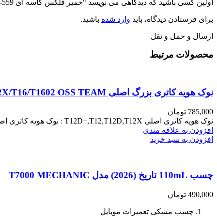
اولین کسی باشید که دیدگاهی می نویسد “خمیر فلکس کاسه ای B&R BR-559”
برای فرستادن دیدگاه، باید
وارد شده
باشید.
ارسال و حمل و نقل
محصولات مرتبط
نوک هویه کاتری بزرگ اصلی T12D+/T12/T12D/T12X/T16/T1602 OSS TEAM
785,000
تومان
نوک هویه کاتری اصلی T12D+,T12,T12D,T12X : نوک هویه کاتری اصلی T12D+,T12,T12D,T12X ، محصولی با بالاترین کیفیت ساخت و طراحی می‌باشد.
افزودن به علاقه مندی
افزودن به سبد خرید
چسب 110mL تاریخ (2026) مدل T7000 MECHANIC
490,000
تومان
چسب مشکی تعمیرات موبایل