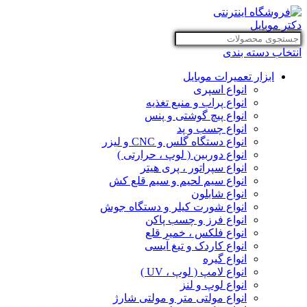
انتخاب دسته بندی
ابزار تعمیرات موبایل
انواع اسپری
انواع پراب و منبع تغذیه
انواع پیچ گوشتی و پنس
انواع چسب و پد
انواع دستگاه گلس و CNC و لیزر
انواع دوربین ( لوپ ، حرارتی )
انواع سپراتور ، پری هیتر
انواع سیم لحیم و سیم قلع کش
انواع شابلون
انواع شورت کیلر و دستگاه جوش
انواع فرز و چسب پاکن
انواع فلکس ، خمیر قلع
انواع کاردک و تیغ آیسی
انواع گیره
انواع لامپ ( لوپ ، UV )
انواع لوپ و لنز
انواع مولتی متر و مولتی شارژ