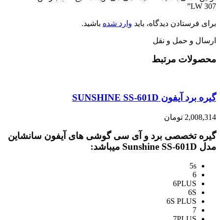
LW 307”
برای فرستادن دیدگاه، باید
وارد شده
باشید.
ارسال و حمل و نقل
محصولات مرتبط
گیره برد آیفون SUNSHINE SS-601D
2,008,314
تومان
گیره تخصصی برد و آی سی گوشی های آیفون سانشاین
مدل Sunshine SS-601D میباشد:
5s
6
6PLUS
6S
6S PLUS
7
7PLUS