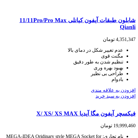
شابلون طبقات آیفون کیانلی 11/11Pro/Pro Max
Qianli
4,351,347
تومان
عدم تغییر شکل در دمای بالا
مگنت قوی
تنظیم شدن به طور دقیق
بهبود بهره وری
طراحی بی نظیر
بادوام
افزودن به علاقه مندی
افزودن به سبد خرید
فیکسچر آیفون مگا آیدیا X/ XS/ XS MAX
19,999,460
تومان
نام تجاری
: MEGA-IDEA
Oridinary style MEGA Socket for