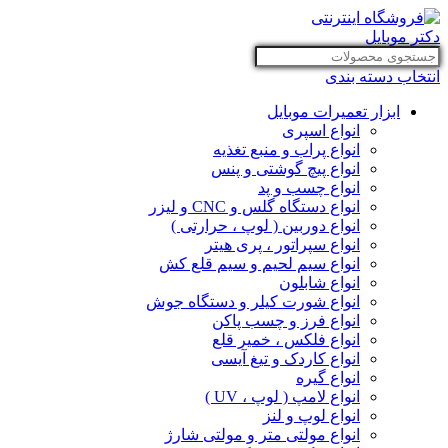
انتخاب دسته بندی
ابزار تعمیرات موبایل
انواع اسپری
انواع پراب و منبع تغذیه
انواع پیچ گوشتی و پنس
انواع چسب و پد
انواع دستگاه گلس و CNC و لیزر
انواع دوربین ( لوپ ، حرارتی )
انواع سپراتور ، پری هیتر
انواع سیم لحیم و سیم قلع کش
انواع شابلون
انواع شورت کیلر و دستگاه جوش
انواع فرز و چسب پاکن
انواع فلکس ، خمیر قلع
انواع کاردک و تیغ آیسی
انواع گیره
انواع لامپ ( لوپ ، UV )
انواع لوپ و لنز
انواع مولتی متر و مولتی شارژ