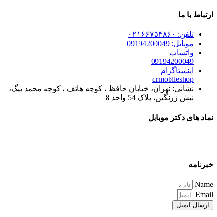
ارتباط با ما
تلفن: ۰۲۱۶۶۷۵۴۸۶۰
موبایل: 09194200049
واتساپ
09194200049
اینستاگرام
drmobileshop
نشانی: تهران، خیابان حافظ ، کوچه هاتف ، کوچه محمد بیگ،
نبش زرنگین، پلاک 54 واحد 8
نماد های دکتر موبایل
خبرنامه
Name
Email
ارسال ایمیل