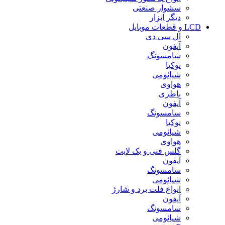
سشوار صنعتی
دیگر ابزار
LCD و قطعات موبایل
ال سی دی
آیفون
سامسونگ
نوکیا
شیائومی
هواوی
باطری
آیفون
سامسونگ
نوکیا
شیائومی
هواوی
گلس فنی و بک لایت
آیفون
سامسونگ
شیائومی
انواع فلت برد و شارژ
آیفون
سامسونگ
شیائومی