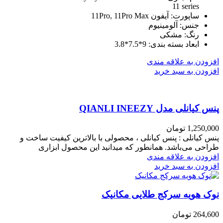
11 series
ساپورت
: آیفون
11Pro, 11Pro Max
جنس
: آلومینیوم
رنگ
: مشکی
ابعاد بسته بندی
: 9*7.5*3.8
افزودن به علاقه مندی
افزودن به سبد خرید
پنس کیانلی مدل QIANLI INEEZY
1,250,000
تومان
پنس کیانلی : پنس کیانلی ، محصولی با بالاترین کیفیت ساخت و
طراحی می‌باشد. همانطور که میدانید این محصول ابزاری
افزودن به علاقه مندی
افزودن به سبد خرید
نوک هویه سرکج طلایی مکانیک
264,600
تومان