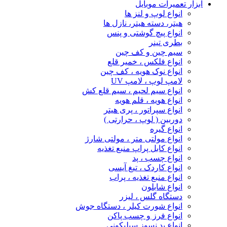
ابزار تعمیرات موبایل
انواع لوپ و لنز ها
هیتر، دسته هیتر، نازل ها
انواع پیچ‌ گوشتی و پنس
بطری تینر
سیم چین و کف چین
انواع فلکس ، خمیر قلع
انواع نوک هویه ، کف چین
لامپ لوپ ، لامپ UV
انواع سیم لحیم ، سیم قلع کش
انواع هویه ، قلم هویه
انواع سپراتور ، پری هیتر
دوربین ( لوپ ، حرارتی )
انواع گیره
انواع مولتی متر ، مولتی شارژ
انواع کابل پراپ منبع تغذیه
انواع چسب ، پد
انواع کاردک ، تیغ آیسی
انواع منبع تغذیه ، پراب
انواع شابلون
دستگاه گلس ، لیزر
انواع شورت کیلر ، دستگاه جوش
انواع فرز و چسب پاکن
انواع پد نسوز سیلیکونی