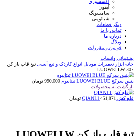
اکسسوری
آیفون
سامسونگ
شیائومی
دیگر قطعات
تماس با ما
درباره ما
وبلاگ
قوانین و مقررات
پشتیبانی واتساپ
خانه
ابزار تعمیرات موبایل
انواع کاردک و تیغ آیسی
تیغ قاب باز کن
LUOWEI LW 307
پنس سرکج LUOWEI BLUE تیتانیوم
950,000
تومان
بازگشت به محصولات
قلع کش QIANLI
451,871
تومان
بزرگنمایی تصویر
تیغ قاب باز کن LUOWEI LW