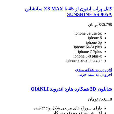
کابل پراب ایفون از 4S تا XS MAX سانشاین
SUNSHINE SS-905A
836,798
تومان
iphone 5s-5se-5c
iphone 6
iphone 6p
iphone 6s-6s plus
iphone 7-7plus
iphone 8-8 plus-x
iphone x-xs-xs max-xr
افزودن به علاقه مندی
افزودن به سبد خرید
شابلون 3D همکاره هارد اندروید QIANLI
753,118
تومان
دارای سوراخ های مربعی شکل و cnc شده
افزایش سرعت و دقت در کار