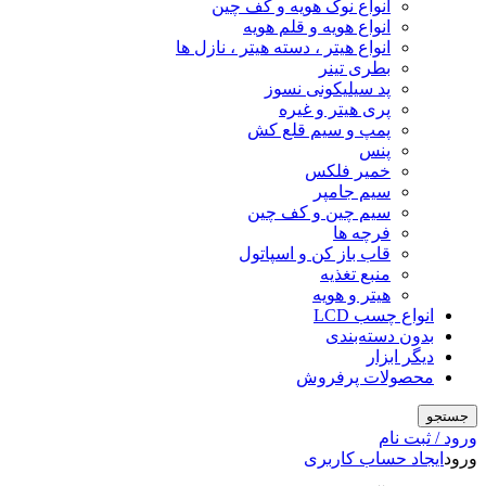
انواع نوک هویه و کف چین
انواع هویه و قلم هویه
انواع هیتر ، دسته هیتر ، نازل ها
بطری تینر
پد سیلیکونی نسوز
پری هیتر و غیره
پمپ و سیم قلع کش
پنس
خمیر فلکس
سیم جامپر
سیم چین و کف چین
فرچه ها
قاب باز کن و اسپاتول
منبع تغذیه
هیتر و هویه
انواع چسب LCD
بدون دسته‌بندی
دیگر ابزار
محصولات پرفروش
جستجو
ورود / ثبت نام
ورود
ایجاد حساب کاربری