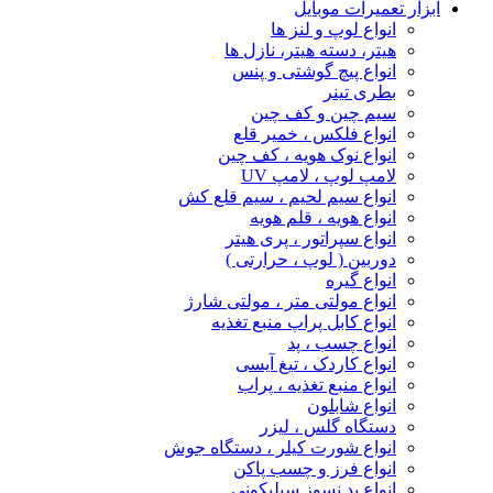
ابزار تعمیرات موبایل
انواع لوپ و لنز ها
هیتر، دسته هیتر، نازل ها
انواع پیچ‌ گوشتی و پنس
بطری تینر
سیم چین و کف چین
انواع فلکس ، خمیر قلع
انواع نوک هویه ، کف چین
لامپ لوپ ، لامپ UV
انواع سیم لحیم ، سیم قلع کش
انواع هویه ، قلم هویه
انواع سپراتور ، پری هیتر
دوربین ( لوپ ، حرارتی )
انواع گیره
انواع مولتی متر ، مولتی شارژ
انواع کابل پراپ منبع تغذیه
انواع چسب ، پد
انواع کاردک ، تیغ آیسی
انواع منبع تغذیه ، پراب
انواع شابلون
دستگاه گلس ، لیزر
انواع شورت کیلر ، دستگاه جوش
انواع فرز و چسب پاکن
انواع پد نسوز سیلیکونی