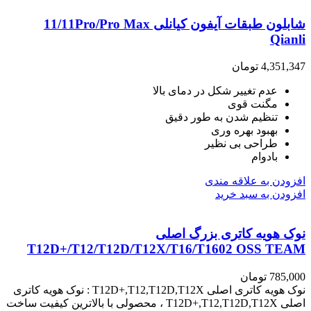
شابلون طبقات آیفون کیانلی 11/11Pro/Pro Max
Qianli
4,351,347
تومان
عدم تغییر شکل در دمای بالا
مگنت قوی
تنظیم شدن به طور دقیق
بهبود بهره وری
طراحی بی نظیر
بادوام
افزودن به علاقه مندی
افزودن به سبد خرید
نوک هویه کاتری بزرگ اصلی
T12D+/T12/T12D/T12X/T16/T1602 OSS TEAM
785,000
تومان
نوک هویه کاتری اصلی T12D+,T12,T12D,T12X : نوک هویه کاتری
اصلی T12D+,T12,T12D,T12X ، محصولی با بالاترین کیفیت ساخت