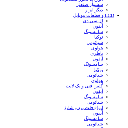
سشوار صنعتی
دیگر ابزار
LCD و قطعات موبایل
ال سی دی
آیفون
سامسونگ
نوکیا
شیائومی
هواوی
باطری
آیفون
سامسونگ
نوکیا
شیائومی
هواوی
گلس فنی و بک لایت
آیفون
سامسونگ
شیائومی
انواع فلت برد و شارژ
آیفون
سامسونگ
شیائومی