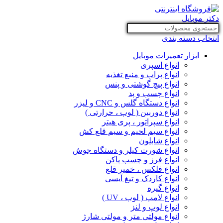
انتخاب دسته بندی
ابزار تعمیرات موبایل
انواع اسپری
انواع پراب و منبع تغذیه
انواع پیچ گوشتی و پنس
انواع چسب و پد
انواع دستگاه گلس و CNC و لیزر
انواع دوربین ( لوپ ، حرارتی )
انواع سپراتور ، پری هیتر
انواع سیم لحیم و سیم قلع کش
انواع شابلون
انواع شورت کیلر و دستگاه جوش
انواع فرز و چسب پاکن
انواع فلکس ، خمیر قلع
انواع کاردک و تیغ آیسی
انواع گیره
انواع لامپ ( لوپ ، UV )
انواع لوپ و لنز
انواع مولتی متر و مولتی شارژ