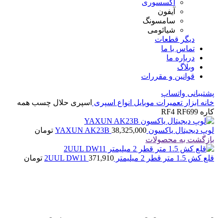
اکسسوری
آیفون
سامسونگ
شیائومی
دیگر قطعات
تماس با ما
درباره ما
وبلاگ
قوانین و مقررات
پشتیبانی واتساپ
خانه
ابزار تعمیرات موبایل
انواع اسپری
اسپری حلال چسب همه
کاره RF4 RF699
لوپ دیجیتال یاکسون YAXUN AK23B
38,325,000
تومان
بازگشت به محصولات
قلع کش 1.5 متر قطر 2 میلیمتر 2UUL DW11
371,910
تومان
اتمام موجودی
بزرگنمایی تصویر