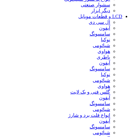
سشوار صنعتی
دیگر ابزار
LCD و قطعات موبایل
ال سی دی
آیفون
سامسونگ
نوکیا
شیائومی
هواوی
باطری
آیفون
سامسونگ
نوکیا
شیائومی
هواوی
گلس فنی و بک لایت
آیفون
سامسونگ
شیائومی
انواع فلت برد و شارژ
آیفون
سامسونگ
شیائومی