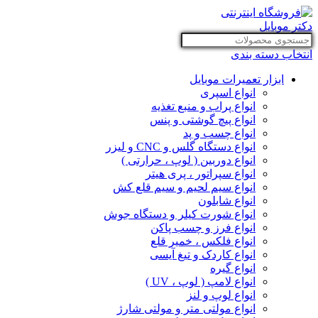
انتخاب دسته بندی
ابزار تعمیرات موبایل
انواع اسپری
انواع پراب و منبع تغذیه
انواع پیچ گوشتی و پنس
انواع چسب و پد
انواع دستگاه گلس و CNC و لیزر
انواع دوربین ( لوپ ، حرارتی )
انواع سپراتور ، پری هیتر
انواع سیم لحیم و سیم قلع کش
انواع شابلون
انواع شورت کیلر و دستگاه جوش
انواع فرز و چسب پاکن
انواع فلکس ، خمیر قلع
انواع کاردک و تیغ آیسی
انواع گیره
انواع لامپ ( لوپ ، UV )
انواع لوپ و لنز
انواع مولتی متر و مولتی شارژ