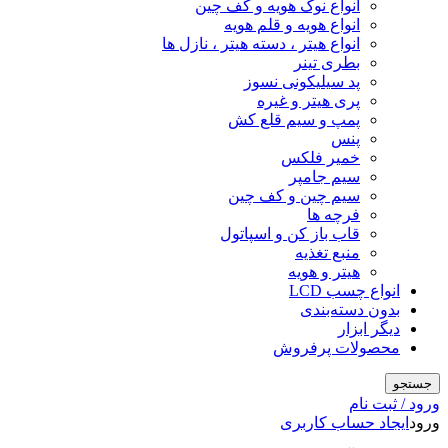
انواع نوک هویه و کف چین
انواع هویه و قلم هویه
انواع هیتر ، دسته هیتر ، نازل ها
بطری تینر
پد سیلیکونی نسوز
پری هیتر و غیره
پمپ و سیم قلع کش
پنس
خمیر فلکس
سیم جامپر
سیم چین و کف چین
فرچه ها
قاب باز کن و اسپاتول
منبع تغذیه
هیتر و هویه
انواع چسب LCD
بدون دسته‌بندی
دیگر ابزار
محصولات پرفروش
جستجو
ورود / ثبت نام
ورود
ایجاد حساب کاربری