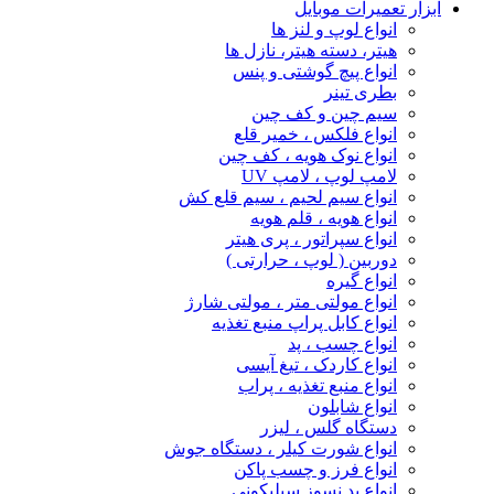
ابزار تعمیرات موبایل
انواع لوپ و لنز ها
هیتر، دسته هیتر، نازل ها
انواع پیچ‌ گوشتی و پنس
بطری تینر
سیم چین و کف چین
انواع فلکس ، خمیر قلع
انواع نوک هویه ، کف چین
لامپ لوپ ، لامپ UV
انواع سیم لحیم ، سیم قلع کش
انواع هویه ، قلم هویه
انواع سپراتور ، پری هیتر
دوربین ( لوپ ، حرارتی )
انواع گیره
انواع مولتی متر ، مولتی شارژ
انواع کابل پراپ منبع تغذیه
انواع چسب ، پد
انواع کاردک ، تیغ آیسی
انواع منبع تغذیه ، پراب
انواع شابلون
دستگاه گلس ، لیزر
انواع شورت کیلر ، دستگاه جوش
انواع فرز و چسب پاکن
انواع پد نسوز سیلیکونی