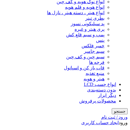
انواع نوک هویه و کف چین
انواع هویه و قلم هویه
انواع هیتر ، دسته هیتر ، نازل ها
بطری تینر
پد سیلیکونی نسوز
پری هیتر و غیره
پمپ و سیم قلع کش
پنس
خمیر فلکس
سیم جامپر
سیم چین و کف چین
فرچه ها
قاب باز کن و اسپاتول
منبع تغذیه
هیتر و هویه
انواع چسب LCD
بدون دسته‌بندی
دیگر ابزار
محصولات پرفروش
جستجو
ورود / ثبت نام
ورود
ایجاد حساب کاربری