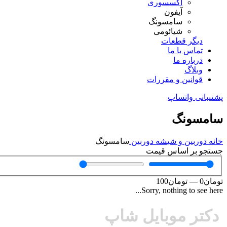
اکسسوری
آیفون
سامسونگ
شیائومی
دیگر قطعات
تماس با ما
درباره ما
وبلاگ
قوانین و مقررات
پشتیبانی واتساپ
سامسونگ
خانه
دوربین و شیشه دوربین
سامسونگ
جستجو بر اساس قیمت
تومان
0
—
تومان
100
Sorry, nothing to see here...
دکتر موبایل شاپ