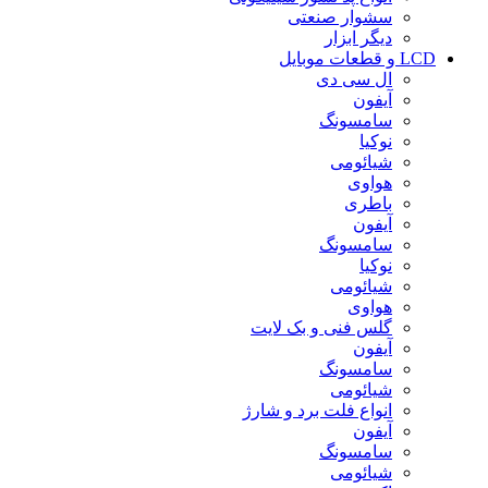
سشوار صنعتی
دیگر ابزار
LCD و قطعات موبایل
ال سی دی
آیفون
سامسونگ
نوکیا
شیائومی
هواوی
باطری
آیفون
سامسونگ
نوکیا
شیائومی
هواوی
گلس فنی و بک لایت
آیفون
سامسونگ
شیائومی
انواع فلت برد و شارژ
آیفون
سامسونگ
شیائومی