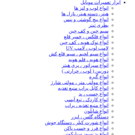
ابزار تعمیرات موبایل
انواع لوپ و لنز ها
هیتر، دسته هیتر، نازل ها
انواع پیچ‌ گوشتی و پنس
بطری تینر
سیم چین و کف چین
انواع فلکس ، خمیر قلع
انواع نوک هویه ، کف چین
لامپ لوپ ، لامپ UV
انواع سیم لحیم ، سیم قلع کش
انواع هویه ، قلم هویه
انواع سپراتور ، پری هیتر
دوربین ( لوپ ، حرارتی )
انواع گیره
انواع مولتی متر ، مولتی شارژ
انواع کابل پراپ منبع تغذیه
انواع چسب ، پد
انواع کاردک ، تیغ آیسی
انواع منبع تغذیه ، پراب
انواع شابلون
دستگاه گلس ، لیزر
انواع شورت کیلر ، دستگاه جوش
انواع فرز و چسب پاکن
انواع پد نسوز سیلیکونی