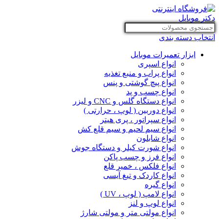
انتخاب دسته بندی
ابزار تعمیرات موبایل
انواع اسپری
انواع پراب و منبع تغذیه
انواع پیچ گوشتی و پنس
انواع چسب و پد
انواع دستگاه گلس و CNC و لیزر
انواع دوربین ( لوپ ، حرارتی )
انواع سپراتور ، پری هیتر
انواع سیم لحیم و سیم قلع کش
انواع شابلون
انواع شورت کیلر و دستگاه جوش
انواع فرز و چسب پاکن
انواع فلکس ، خمیر قلع
انواع کاردک و تیغ آیسی
انواع گیره
انواع لامپ ( لوپ ، UV )
انواع لوپ و لنز
انواع مولتی متر و مولتی شارژ