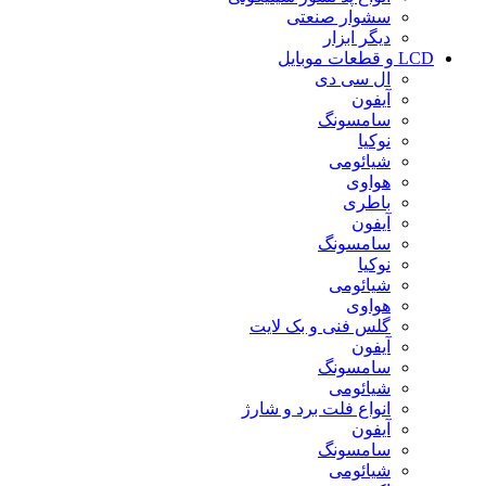
سشوار صنعتی
دیگر ابزار
LCD و قطعات موبایل
ال سی دی
آیفون
سامسونگ
نوکیا
شیائومی
هواوی
باطری
آیفون
سامسونگ
نوکیا
شیائومی
هواوی
گلس فنی و بک لایت
آیفون
سامسونگ
شیائومی
انواع فلت برد و شارژ
آیفون
سامسونگ
شیائومی