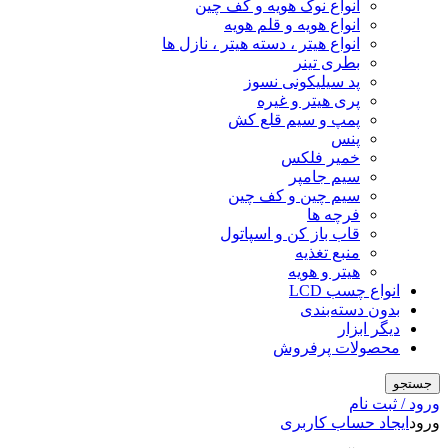
انواع نوک هویه و کف چین
انواع هویه و قلم هویه
انواع هیتر ، دسته هیتر ، نازل ها
بطری تینر
پد سیلیکونی نسوز
پری هیتر و غیره
پمپ و سیم قلع کش
پنس
خمیر فلکس
سیم جامپر
سیم چین و کف چین
فرچه ها
قاب باز کن و اسپاتول
منبع تغذیه
هیتر و هویه
انواع چسب LCD
بدون دسته‌بندی
دیگر ابزار
محصولات پرفروش
جستجو
ورود / ثبت نام
ورود
ایجاد حساب کاربری