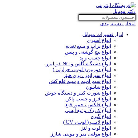
انتخاب دسته بندی
ابزار تعمیرات موبایل
انواع اسپری
انواع پراب و منبع تغذیه
انواع پیچ گوشتی و پنس
انواع چسب و پد
انواع دستگاه گلس و CNC و لیزر
انواع دوربین ( لوپ ، حرارتی )
انواع سپراتور ، پری هیتر
انواع سیم لحیم و سیم قلع کش
انواع شابلون
انواع شورت کیلر و دستگاه جوش
انواع فرز و چسب پاکن
انواع فلکس ، خمیر قلع
انواع کاردک و تیغ آیسی
انواع گیره
انواع لامپ ( لوپ ، UV )
انواع لوپ و لنز
انواع مولتی متر و مولتی شارژ