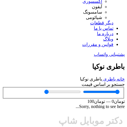
اکسسوری
آیفون
سامسونگ
شیائومی
دیگر قطعات
تماس با ما
درباره ما
وبلاگ
قوانین و مقررات
پشتیبانی واتساپ
باطری نوکیا
خانه
باطری
باطری نوکیا
جستجو بر اساس قیمت
تومان
0
—
تومان
100
Sorry, nothing to see here...
دکتر موبایل شاپ