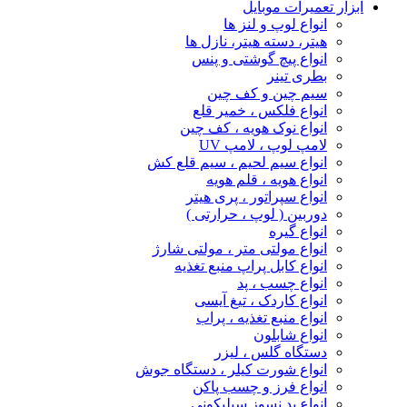
ابزار تعمیرات موبایل
انواع لوپ و لنز ها
هیتر، دسته هیتر، نازل ها
انواع پیچ‌ گوشتی و پنس
بطری تینر
سیم چین و کف چین
انواع فلکس ، خمیر قلع
انواع نوک هویه ، کف چین
لامپ لوپ ، لامپ UV
انواع سیم لحیم ، سیم قلع کش
انواع هویه ، قلم هویه
انواع سپراتور ، پری هیتر
دوربین ( لوپ ، حرارتی )
انواع گیره
انواع مولتی متر ، مولتی شارژ
انواع کابل پراپ منبع تغذیه
انواع چسب ، پد
انواع کاردک ، تیغ آیسی
انواع منبع تغذیه ، پراب
انواع شابلون
دستگاه گلس ، لیزر
انواع شورت کیلر ، دستگاه جوش
انواع فرز و چسب پاکن
انواع پد نسوز سیلیکونی