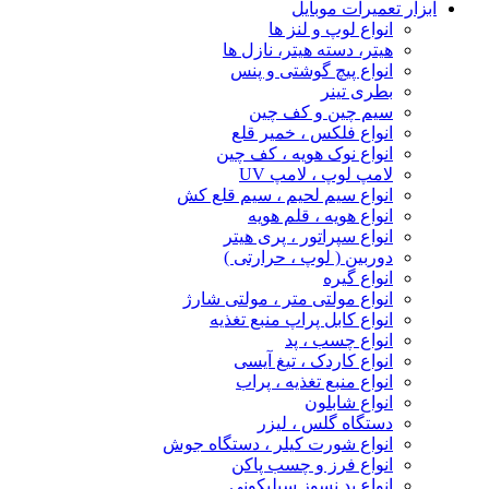
ابزار تعمیرات موبایل
انواع لوپ و لنز ها
هیتر، دسته هیتر، نازل ها
انواع پیچ‌ گوشتی و پنس
بطری تینر
سیم چین و کف چین
انواع فلکس ، خمیر قلع
انواع نوک هویه ، کف چین
لامپ لوپ ، لامپ UV
انواع سیم لحیم ، سیم قلع کش
انواع هویه ، قلم هویه
انواع سپراتور ، پری هیتر
دوربین ( لوپ ، حرارتی )
انواع گیره
انواع مولتی متر ، مولتی شارژ
انواع کابل پراپ منبع تغذیه
انواع چسب ، پد
انواع کاردک ، تیغ آیسی
انواع منبع تغذیه ، پراب
انواع شابلون
دستگاه گلس ، لیزر
انواع شورت کیلر ، دستگاه جوش
انواع فرز و چسب پاکن
انواع پد نسوز سیلیکونی