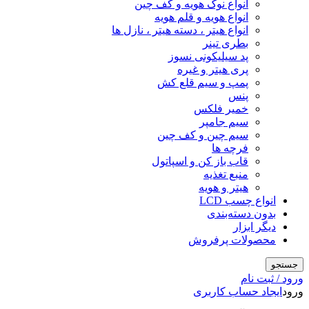
انواع نوک هویه و کف چین
انواع هویه و قلم هویه
انواع هیتر ، دسته هیتر ، نازل ها
بطری تینر
پد سیلیکونی نسوز
پری هیتر و غیره
پمپ و سیم قلع کش
پنس
خمیر فلکس
سیم جامپر
سیم چین و کف چین
فرچه ها
قاب باز کن و اسپاتول
منبع تغذیه
هیتر و هویه
انواع چسب LCD
بدون دسته‌بندی
دیگر ابزار
محصولات پرفروش
جستجو
ورود / ثبت نام
ورود
ایجاد حساب کاربری