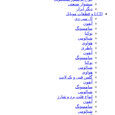
سشوار صنعتی
دیگر ابزار
LCD و قطعات موبایل
ال سی دی
آیفون
سامسونگ
نوکیا
شیائومی
هواوی
باطری
آیفون
سامسونگ
نوکیا
شیائومی
هواوی
گلس فنی و بک لایت
آیفون
سامسونگ
شیائومی
انواع فلت برد و شارژ
آیفون
سامسونگ
شیائومی