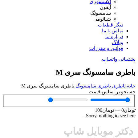
اکسسوری
آیفون
سامسونگ
شیائومی
دیگر قطعات
تماس با ما
درباره ما
وبلاگ
قوانین و مقررات
پشتیبانی واتساپ
باطری سامسونگ سری M
خانه
باطری
باطری سامسونگ
باطری سامسونگ سری M
جستجو بر اساس قیمت
تومان
0
—
تومان
100
Sorry, nothing to see here...
دکتر موبایل شاپ