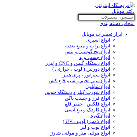
انتخاب دسته بندی
ابزار تعمیرات موبایل
انواع اسپری
انواع پراب و منبع تغذیه
انواع پیچ گوشتی و پنس
انواع چسب و پد
انواع دستگاه گلس و CNC و لیزر
انواع دوربین ( لوپ ، حرارتی )
انواع سپراتور ، پری هیتر
انواع سیم لحیم و سیم قلع کش
انواع شابلون
انواع شورت کیلر و دستگاه جوش
انواع فرز و چسب پاکن
انواع فلکس ، خمیر قلع
انواع کاردک و تیغ آیسی
انواع گیره
انواع لامپ ( لوپ ، UV )
انواع لوپ و لنز
انواع مولتی متر و مولتی شارژ