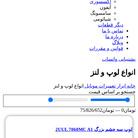
اکسسوری
آیفون
سامسونگ
شیائومی
دیگر قطعات
تماس با ما
درباره ما
وبلاگ
قوانین و مقررات
پشتیبانی واتساپ
انواع لوپ و لنز
خانه
ابزار تعمیرات موبایل
انواع لوپ و لنز
جستجو بر اساس قیمت
تومان
0
—
تومان
75/826/652
لوپ سه چشم بزرگ 2UUL 7060MC A1