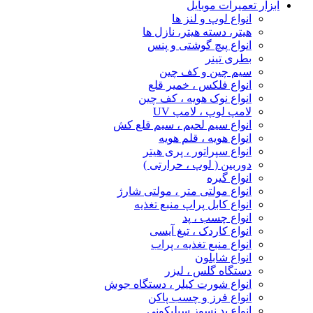
ابزار تعمیرات موبایل
انواع لوپ و لنز ها
هیتر، دسته هیتر، نازل ها
انواع پیچ‌ گوشتی و پنس
بطری تینر
سیم چین و کف چین
انواع فلکس ، خمیر قلع
انواع نوک هویه ، کف چین
لامپ لوپ ، لامپ UV
انواع سیم لحیم ، سیم قلع کش
انواع هویه ، قلم هویه
انواع سپراتور ، پری هیتر
دوربین ( لوپ ، حرارتی )
انواع گیره
انواع مولتی متر ، مولتی شارژ
انواع کابل پراپ منبع تغذیه
انواع چسب ، پد
انواع کاردک ، تیغ آیسی
انواع منبع تغذیه ، پراب
انواع شابلون
دستگاه گلس ، لیزر
انواع شورت کیلر ، دستگاه جوش
انواع فرز و چسب پاکن
انواع پد نسوز سیلیکونی