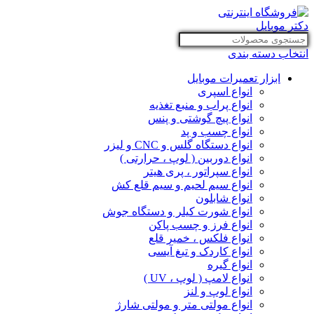
انتخاب دسته بندی
ابزار تعمیرات موبایل
انواع اسپری
انواع پراب و منبع تغذیه
انواع پیچ گوشتی و پنس
انواع چسب و پد
انواع دستگاه گلس و CNC و لیزر
انواع دوربین ( لوپ ، حرارتی )
انواع سپراتور ، پری هیتر
انواع سیم لحیم و سیم قلع کش
انواع شابلون
انواع شورت کیلر و دستگاه جوش
انواع فرز و چسب پاکن
انواع فلکس ، خمیر قلع
انواع کاردک و تیغ آیسی
انواع گیره
انواع لامپ ( لوپ ، UV )
انواع لوپ و لنز
انواع مولتی متر و مولتی شارژ