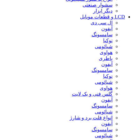
سشوار صنعتی
دیگر ابزار
LCD و قطعات موبایل
ال سی دی
آیفون
سامسونگ
نوکیا
شیائومی
هواوی
باطری
آیفون
سامسونگ
نوکیا
شیائومی
هواوی
گلس فنی و بک لایت
آیفون
سامسونگ
شیائومی
انواع فلت برد و شارژ
آیفون
سامسونگ
شیائومی