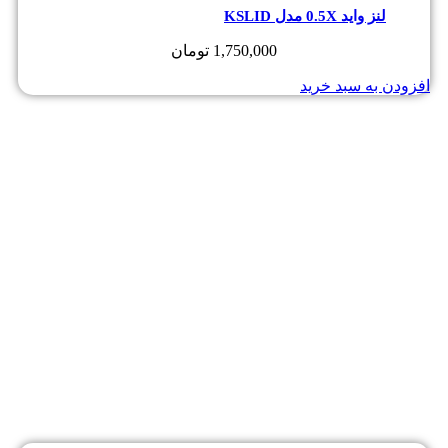
لنز واید 0.5X مدل KSLID
1,750,000
تومان
افزودن به سبد خرید