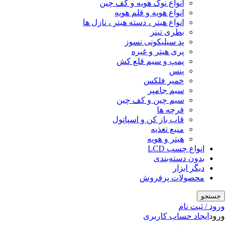
انواع نوک هویه و کف چین
انواع هویه و قلم هویه
انواع هیتر ، دسته هیتر ، نازل ها
بطری تینر
پد سیلیکونی نسوز
پری هیتر و غیره
پمپ و سیم قلع کش
پنس
خمیر فلکس
سیم جامپر
سیم چین و کف چین
فرچه ها
قاب باز کن و اسپاتول
منبع تغذیه
هیتر و هویه
انواع چسب LCD
بدون دسته‌بندی
دیگر ابزار
محصولات پرفروش
جستجو
ورود / ثبت نام
ورود
ایجاد حساب کاربری