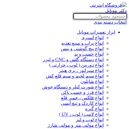
انتخاب دسته بندی
ابزار تعمیرات موبایل
انواع اسپری
انواع پراب و منبع تغذیه
انواع پیچ گوشتی و پنس
انواع چسب و پد
انواع دستگاه گلس و CNC و لیزر
انواع دوربین ( لوپ ، حرارتی )
انواع سپراتور ، پری هیتر
انواع سیم لحیم و سیم قلع کش
انواع شابلون
انواع شورت کیلر و دستگاه جوش
انواع فرز و چسب پاکن
انواع فلکس ، خمیر قلع
انواع کاردک و تیغ آیسی
انواع گیره
انواع لامپ ( لوپ ، UV )
انواع لوپ و لنز
انواع مولتی متر و مولتی شارژ