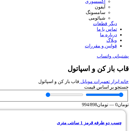
اکسسوری
آیفون
سامسونگ
شیائومی
دیگر قطعات
تماس با ما
درباره ما
وبلاگ
قوانین و مقررات
پشتیبانی واتساپ
قاب باز کن و اسپاتول
خانه
ابزار تعمیرات موبایل
قاب باز کن و اسپاتول
جستجو بر اساس قیمت
تومان
0
—
تومان
994/898
چسب دو طرفه قرمز 1 سانتی متری