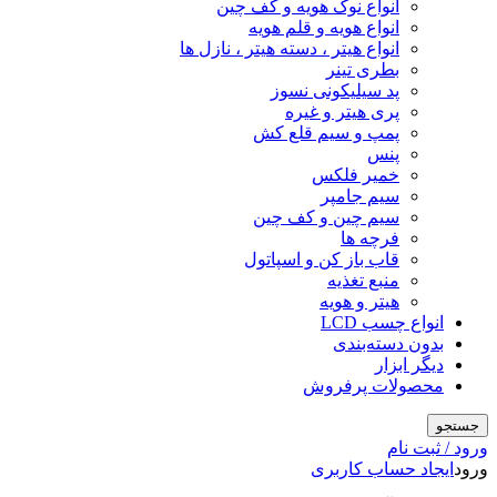
انواع نوک هویه و کف چین
انواع هویه و قلم هویه
انواع هیتر ، دسته هیتر ، نازل ها
بطری تینر
پد سیلیکونی نسوز
پری هیتر و غیره
پمپ و سیم قلع کش
پنس
خمیر فلکس
سیم جامپر
سیم چین و کف چین
فرچه ها
قاب باز کن و اسپاتول
منبع تغذیه
هیتر و هویه
انواع چسب LCD
بدون دسته‌بندی
دیگر ابزار
محصولات پرفروش
جستجو
ورود / ثبت نام
ورود
ایجاد حساب کاربری