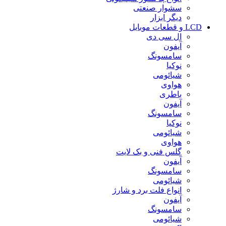
سشوار صنعتی
دیگر ابزار
LCD و قطعات موبایل
ال سی دی
آیفون
سامسونگ
نوکیا
شیائومی
هواوی
باطری
آیفون
سامسونگ
نوکیا
شیائومی
هواوی
گلس فنی و بک لایت
آیفون
سامسونگ
شیائومی
انواع فلت برد و شارژ
آیفون
سامسونگ
شیائومی