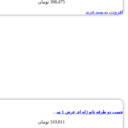
398,475
تومان
افزودن به سبد خرید
چسب دو طرفه نانو ژله ای عرض 1 سانتی متر
310,811
تومان