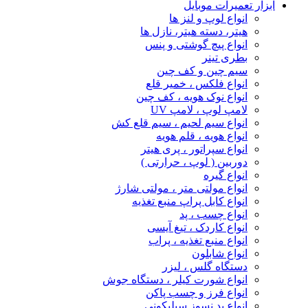
ابزار تعمیرات موبایل
انواع لوپ و لنز ها
هیتر، دسته هیتر، نازل ها
انواع پیچ‌ گوشتی و پنس
بطری تینر
سیم چین و کف چین
انواع فلکس ، خمیر قلع
انواع نوک هویه ، کف چین
لامپ لوپ ، لامپ UV
انواع سیم لحیم ، سیم قلع کش
انواع هویه ، قلم هویه
انواع سپراتور ، پری هیتر
دوربین ( لوپ ، حرارتی )
انواع گیره
انواع مولتی متر ، مولتی شارژ
انواع کابل پراپ منبع تغذیه
انواع چسب ، پد
انواع کاردک ، تیغ آیسی
انواع منبع تغذیه ، پراب
انواع شابلون
دستگاه گلس ، لیزر
انواع شورت کیلر ، دستگاه جوش
انواع فرز و چسب پاکن
انواع پد نسوز سیلیکونی